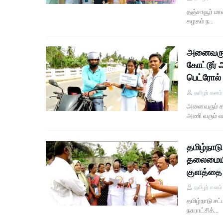
தஞ்சாவூர் மா
கழகம் ந…
அனைவரும்
கோட்டூர்
பெட்ரோல்
தமிழர் களம
அனைவரும் கட
அணி வரும் 
தமிழ்நாட
தலைமையில்
குளத்தை 
தமிழர் களம
தமிழ்நாடு ச
நகராட்சிக்…