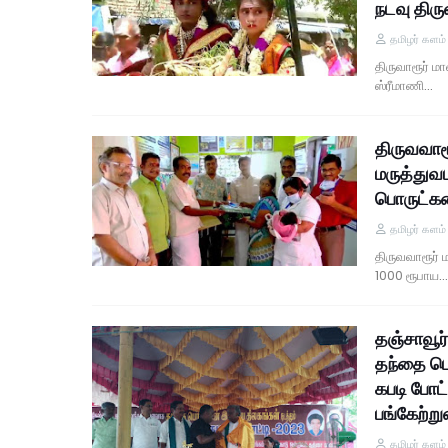
நடவு திரு
தமிழர் களம
திருவாரூர் ம
ஸ்ரீமாணி…
திருவவார
மருத்துவ
பொருட்களை
தமிழர் களம
திருவவாரூர்
1000 ரூபாய…
தஞ்சாவூர்
தந்தை பெ
கபடி போட
பங்கேற்று
தமிழர் களம