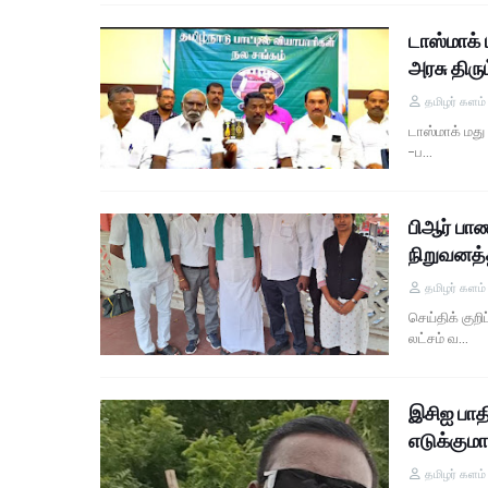
டாஸ்மாக் 
அரசு திரு
தமிழர் களம
டாஸ்மாக் மது
-ப…
பிஆர் பாண
நிறுவனத்
தமிழர் களம
செய்திக் குற
லட்சம் வ…
இசிஐ பாத
எடுக்கும
தமிழர் களம