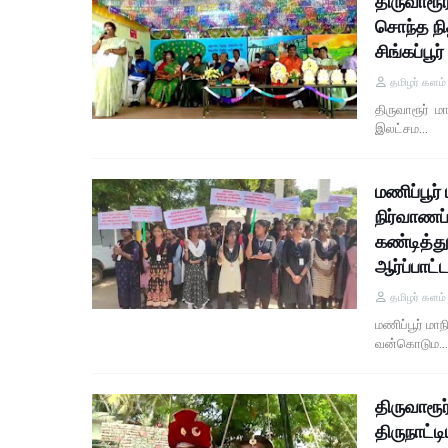
திருவாரூர
சொந்த நித
சிங்கப்பூ
தமிழர் களம
திருவாரூர் ம
இலட்சம…
மணிப்பூர
நிர்வாணப
கண்டித்த
ஆர்ப்பாட்ட
தமிழர் களம
மணிப்பூர் மா
வன்கொடும…
திருவாரூ
திருநாட்