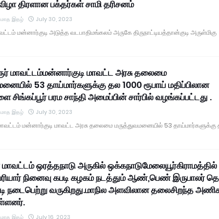
விழா திரளான பக்தர்கள் சாமி தரிசனம்
் மாத இதழ்
July 30, 2023
ாவட்டம் மன்னார்குடி அடுத்த வடபாதிமங்கலம் அருகே திருநாட்டியத்தான்குடி அருள்மிகு
ூர் மாவட்டம்மன்னார்குடி மாவட்ட அரசு தலைமை
மனையில் 53 தாய்மார்களுக்கு தல 1000 ரூபாய் மதிப்பிலான
 சிங்கப்பூர் பரம சாந்தி அமைப்பின் சார்பில் வழங்கப்பட்டது .
் மாத இதழ்
July 30, 2023
 மாவட்டம் மன்னார்குடி மாவட்ட அரசு தலைமை மருத்துவமனையில் 53 தாய்மார்களுக்கு
 மாவட்டம் ஒரத்தநாடு அருகில் ஒக்கநாடுமேலையூர்கிராமத்தில்
ரியார் நினைவு கபடி கழகம் நடத்தும் ஆண்,பெண் இருபாலர் த
்டி நடைபெற்று வருகிறது.மாநில அளவிலான தலைசிறந்த அணி
ள்ளனர்.
் மாத இதழ்
July 16, 2023