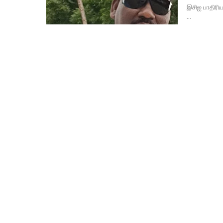
இசிஐ பாதிரி
…