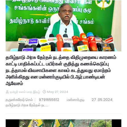
தமிழ்நாடு அரசு தேர்தல் நடத்தை விதிமுறையை காரணம்
காட்டி பாதிக்கப்பட்ட பயிர்கள் குறித்து கணக்கெடுப்பு
நடத்தாமல் விவசாயிகளை காலம் கடத்துவது ஏமாற்றம்
அளிக்கிறது என மன்னாா்குடியில் பி.ஆர்.பாண்டியன்
ஆவேசம்
தமிழர் களம் மாத இதழ்
May 27, 2024
தருண்சுரேஷ் செல் : 9791655612 மன்னார்குடி 27 .05.2024
தமிழ்நாடு அரசு தேர்தல் நட…