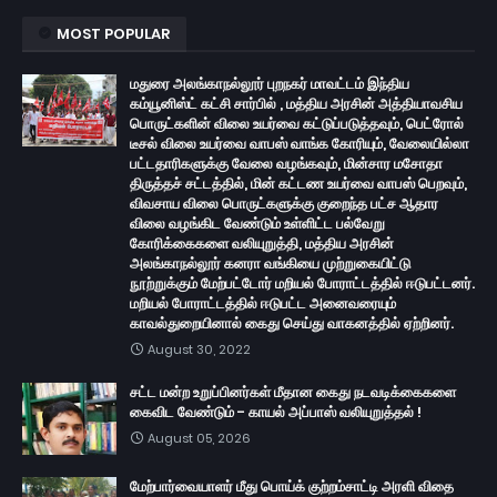
MOST POPULAR
மதுரை அலங்காநல்லூர் புறநகர் மாவட்டம் இந்திய
கம்யூனிஸ்ட் கட்சி சார்பில் , மத்திய அரசின் அத்தியாவசிய
பொருட்களின் விலை உயர்வை கட்டுப்படுத்தவும், பெட்ரோல்
டீசல் விலை உயர்வை வாபஸ் வாங்க கோரியும், வேலையில்லா
பட்டதாரிகளுக்கு வேலை வழங்கவும், மின்சார மசோதா
திருத்தச் சட்டத்தில், மின் கட்டண உயர்வை வாபஸ் பெறவும்,
விவசாய விலை பொருட்களுக்கு குறைந்த பட்ச ஆதார
விலை வழங்கிட வேண்டும் உள்ளிட்ட பல்வேறு
கோரிக்கைகளை வலியுறுத்தி, மத்திய அரசின்
அலங்காநல்லூர் கனரா வங்கியை முற்றுகையிட்டு
நூற்றுக்கும் மேற்பட்டோர் மறியல் போராட்டத்தில் ஈடுபட்டனர்.
மறியல் போராட்டத்தில் ஈடுபட்ட அனைவரையும்
காவல்துறையினால் கைது செய்து வாகனத்தில் ஏற்றினர்.
August 30, 2022
சட்ட மன்ற உறுப்பினர்கள் மீதான கைது நடவடிக்கைகளை
கைவிட வேண்டும் - காயல் அப்பாஸ் வலியுறுத்தல் !
August 05, 2026
மேற்பார்வையாளர் மீது பொய்க் குற்றம்சாட்டி அரளி விதை