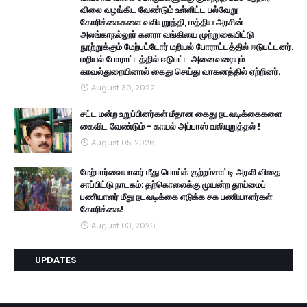
விலை வழங்கிட வேண்டும் உள்ளிட்ட பல்வேறு
கோரிக்கைகளை வலியுறுத்தி, மத்திய அரசின்
அலங்காநல்லூர் கனரா வங்கியை முற்றுகையிட்டு
நூற்றுக்கும் மேற்பட்டோர் மறியல் போராட்டத்தில் ஈடுபட்டனர்.
மறியல் போராட்டத்தில் ஈடுபட்ட அனைவரையும்
காவல்துறையினால் கைது செய்து வாகனத்தில் ஏற்றினர்.
August 30, 2022
சட்ட மன்ற உறுப்பினர்கள் மீதான கைது நடவடிக்கைகளை
கைவிட வேண்டும் - காயல் அப்பாஸ் வலியுறுத்தல் !
August 05, 2026
மேற்பார்வையாளர் மீது பொய்க் குற்றம்சாட்டி அரளி விதை
சாப்பிட்டு நாடகம்: தற்கொலைக்கு முயன்ற தூய்மைப்
பணியாளர் மீது நடவடிக்கை எடுக்க சக பணியாளர்கள்
கோரிக்கை!
August 03, 2026
UPDATES