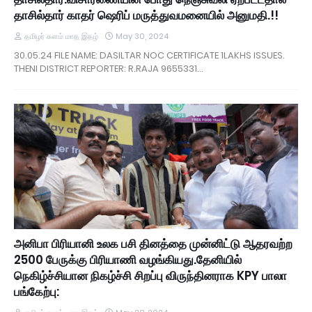
தாசில்தார் காதர் ஷெரிப் மருத்துவமனையில் அனுமதி.!!
தமிழர் களம் மாத இதழ்
May 30, 2024
30.05.24 FILE NAME: DASILTAR NOC CERTIFICATE 1LAKHS ISSUES.
THENI DISTRICT REPORTER: R.RAJA 9655331…
அனிபா பிரியானி உலக பசி தினத்தை முன்னிட்டு ஆதரவற்ற
2500 பேருக்கு பிரியாணி வழங்கியது.தேனியில்
நெகிழ்ச்சியான நிகழ்ச்சி சிறப்பு விருந்தினராக KPY பாலா
பங்கேற்பு: