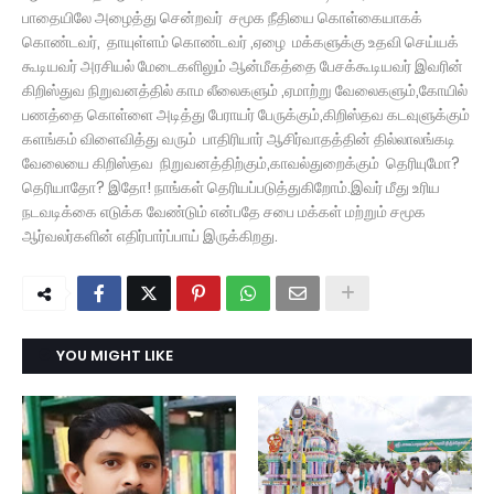
பாதையிலே அழைத்து சென்றவர் சமூக நீதியை கொள்கையாகக்
கொண்டவர், தாயுள்ளம் கொண்டவர் ,ஏழை மக்களுக்கு உதவி செய்யக்
கூடியவர் அரசியல் மேடைகளிலும் ஆன்மீகத்தை பேசக்கூடியவர் இவரின்
கிறிஸ்துவ நிறுவனத்தில் காம லீலைகளும் ,ஏமாற்று வேலைகளும்,கோயில்
பணத்தை கொள்ளை அடித்து பேராயர் பேருக்கும்,கிறிஸ்தவ கடவுளுக்கும்
களங்கம் விளைவித்து வரும் பாதிரியார் ஆசிர்வாதத்தின் தில்லாலங்கடி
வேலையை கிறிஸ்தவ நிறுவனத்திற்கும்,காவல்துறைக்கும் தெரியுமோ?
தெரியாதோ? இதோ! நாங்கள் தெரியப்படுத்துகிறோம்.இவர் மீது உரிய
நடவடிக்கை எடுக்க வேண்டும் என்பதே சபை மக்கள் மற்றும் சமூக
ஆர்வலர்களின் எதிர்பார்ப்பாய் இருக்கிறது.
YOU MIGHT LIKE