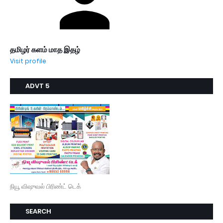
தமிழர் களம் மாத இதழ்
Visit profile
ADVT 5
நியூ விஷுவல் பிரிண்ட் டெக்
SEARCH