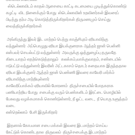
ஸ்டெல்லாவிடம் காதல் ஆசையை காட்டி கடமையை முடித்துக்கொண்டு
கழட்டி விட நினைக்கும் போது ஸ்டெல்லாவின் உறவினர்கள் இவரைப்
பிடித்து தர்ம அடி கொடுத்திருக்கிறார்கள் திருமணமும் செய்து
வைத்திருக்கிறார்கள்
அங்கிருந்து இவர் இட மாற்றம் பெற்று காஞ்சிபுரம் ஏரியாவிற்கு
வந்துள்ளார் அப்பொழுது ஏரியா இயக்குனராக ஆத்தர் ஜான் பென்னி
என்பவர் செயல்பட்டு வந்துள்ளார் அவருக்கு ஒத்துழைப்பு தருவதே
கிடையாதம் எதற்கெடுத்தாலும் கலக்கம்,வாக்குவாதம், சண்டையில்
ஈடுபட்டு வந்துள்ளார் இவரின் அட்டகாசம் தொடர் கதையாக இருந்ததால
ஏரியா இயக்குனர் ஆத்தர் ஜான் பெண்ணி இவரை காவேரி பார்க்ம்
ஏரியாவிற்கு மாற்றியுள்ளார்
காவேரிப்பாக்கம் ஏரியாவில் மோரணம் திருச்சபையில் போதகராக
பணியாற்றிய போது சபைக்கு வரும் பெண்களிடம் இரட்டை மொழியில்
பேசுவது வழக்கமாகக் கொண்டுள்ளார், நீ ஓட்ட வடை, நீ யொரு உளுத்தம்
வடை
என்றெல்லாம் பேசி இருக்கிறார்
இதனால் கோபமான சபை மக்கள் இவரை இடமாற்றம் செய்ய
கேட்டுக் கொண்டதால திருவலம் திருச்சபைக்கு இடமாற்றம்