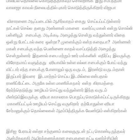
பாலியல் தொல்லை கொடுத்ததாகவும் சொல்றாங்க இது சம்பந்தமா
வாலாஜா காவல் நிலையத்தில் புகார் கொடுத்திருக்கிறார் விஜயா
விசாரணை அடிப்படையில் ஆசிர்வாதம் கைது செய்யப்பட்டுள்ளார்
நாட்கள் செல்ல தனது அண்ணன் மகனை வளர்ப்பு மகன் என்று சொல்லி
பன்னியூர் சபைக்கு அடிக்கடி அழைத்து சென்று வந்துள்ளார் விதை
ஒன்று போட்டால் சுரை ஒன்றா? முளைக்கும் என்ற கதையா? அண்ணன்
மகன் சபைக்கு வந்த பெண்ணை காதல் வசப்படுத்தி அழைத்து
சென்றுள்ளார் இதனால் சபை மற்றும் ஊர் மக்களின் எதிர்ப்பு இவருக்கு
விரோதமாய் வளுத்தது ஏரியாவில் உள்ள எல்லா சபைக்கும் போய் வந்து
விட்டார் எந்த சபைக்கு போனாலும் ஒரு வருடம், இரண்டு வருடம்தான்
இருப்பார் இவரை இடமாற்றம் செய்ய இடமில்லை என்பதால்
ராணிப்பேட்டை அருகே உள்ள மாணிக்கநகர் என்ற கிராமத்தை
தேர்ந்தெடுத்து ஊழியம் செய்து வந்துள்ளார் இந்த வருடம்
மீண்டும்இவருக்கு ஏரியா காசலராக பொறுப்பு கொடுக்கப்பட்டிருக்கிறது
மகானிப்பட்டில் ஊழியம் செய்து வருகிறார் தற்போதுள்ள ஏரியா
சேர்மனுக்கும் தொல்லைகள் ஆரம்பித்திருக்க வேண்டும் என்கிறார்கள்
இசிஐ பேராயர் எஸ்றா சற்குணம் கலைஞருடன் நட்பு கொண்டிருந்தவர்
ஆன்மீகவாதி ஆயிரக்கணக்கான சபைகளை கட்டி வளர்ச்சியின்