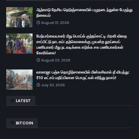
ஆற்காடு தேசிய நெடுஞ்சாலையில் பழுதடைந்துள்ள பேருந்து
நிலையம்
August 01, 2026
மேற்பார்வையாளர் மீது பொய்க் குற்றம்சாட்டி அரளி விதை
சாப்பிட்டு நாடகம்: தற்கொலைக்கு முயன்ற தூய்மைப்
பணியாளர் மீது நடவடிக்கை எடுக்க சக பணியாளர்கள்
கோரிக்கை!
August 03, 2026
வாலாஜா பஞ்சு தொழிற்சாலையில் மின்கசிவால் தீ விபத்து:
₹10 லட்சம் மதிப்பிலான பொருட்கள் எரிந்து நாசம்!
July 30, 2026
LATEST
BITCOIN