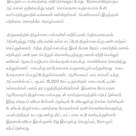
இவருடைய சுபாவத்தை பற்றி சொல்லும் போது தேவையிலிருக்கும்
ஆட்களை குறிவைத்து உதவி செய்வதாக வஞ்சகமாக பேசி
வசப்படுத்துவதில் வல்லவன் என்கிறார்கள் பெண்களாய் இருந்தால்
படுக்கை அறைக்கே அழைப்பாராம்
திருவலத்தில் திருச்சபை மக்களின் எதிர்ப்புகள் அதிகமானதால்
அங்கிருந்து அதே ஏரியாவில் உள்ள கடப்பேரி திருச்சபைக்கு பணி மாற்றம்
செய்துள்ளனர் அந்த திருச்சபைக்கு இவர் போன நேரம் பாலாற்றில் மணல்
எடுக்கும் பணி நடைபெற்றுக் கொண்டிருந்தது மணல் ஏற்றி செல்லும்
லாரிகள் ஆலயம் வழியாக செல்வதால் சபைக்கு காணிக்கை கொடுத்து
வந்துள்ளனர் சபைக்கு ஏகபோகமாக வருமானமும் வந்துள்ளது சபை
போதகராக பொறுப்பேற்றுக்கொண்ட ஆசீர்வாதம் வாடகைவீட்டிற்கு
அட்வான்ஸ் கட்ட ரூபாய் 15,000 கேட்டிருக்கிறார் சபை கமிட்டியில்
உள்ளவர்கள் பணம் தர மறுத்திருக்கிறார்கள் இதனால கோபமான
ஆசிர்வாதம் திருச்சபை மக்களுடன் வாக்குவாதத்தில் ஈடுபட்டுள்ளார்
இந்த விஷயம் ஏரியா சேர்மன் ஆஸ்டின் டேனியலுக்கு செல்ல அசிஸ்டின்
டேனியல் திருச்சபை பணத்தை போதகர்கள் தனி செலவினங்களுக்கு
பயன்படுத்தக் கூடாது என்று திட்டவட்டமாக கூறி கண்டித்துள்ளார்
இதனால் ஏரியா இயக்குனர் மீது இவருக்கு வெறுப்பும், கோபமும்
ஏற்பட்டுள்ளது