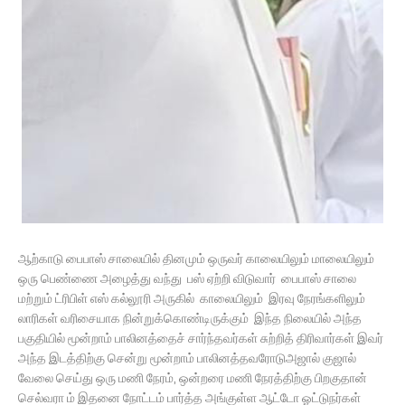
ஆற்காடு பைபாஸ் சாலையில் தினமும் ஒருவர் காலையிலும் மாலையிலும்
ஒரு பெண்ணை அழைத்து வந்து பஸ் ஏற்றி விடுவார் பைபாஸ் சாலை
மற்றும் ட்ரிபிள் எஸ் கல்லூரி அருகில் காலையிலும் இரவு நேரங்களிலும்
லாரிகள் வரிசையாக நின்றுக்கொண்டிருக்கும் இந்த நிலையில் அந்த
பகுதியில் மூன்றாம் பாலினத்தைச் சார்ந்தவர்கள் சுற்றித் திரிவார்கள் இவர்
அந்த இடத்திற்கு சென்று மூன்றாம் பாலினத்தவரோடுஅஜால் குஜால்
வேலை செய்து ஒரு மணி நேரம், ஒன்றரை மணி நேரத்திற்கு பிறகுதான்
செல்வரா ம் இதனை நோட்டம் பார்த்த அங்குள்ள ஆட்டோ ஓட்டுநர்கள்