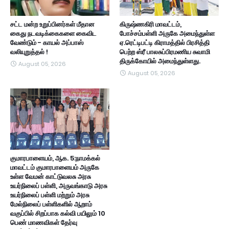
சட்ட மன்ற உறுப்பினர்கள் மீதான
கிருஷ்ணகிரி மாவட்டம்,
கைது நடவடிக்கைகளை கைவிட
போச்சம்பள்ளி அருகே அமைந்துள்ள
வேண்டும் - காயல் அப்பாஸ்
ஏ.ரெட்டிபட்டி கிராமத்தில் பிரசித்தி
வலியுறுத்தல் !
பெற்ற ஸ்ரீ பாலசுப்பிரமணிய சுவாமி
திருக்கோயில் அமைந்துள்ளது.
August 05, 2026
August 05, 2026
குமாரபாளையம், ஆக. 5:நாமக்கல்
மாவட்டம் குமாரபாளையம் அருகே
உள்ள வேமன் காட்டுவலசு அரசு
உயர்நிலைப் பள்ளி, அருவங்காடு அரசு
உயர்நிலைப் பள்ளி மற்றும் அரசு
மேல்நிலைப் பள்ளிகளில் ஆறாம்
வகுப்பில் சிறப்பாக கல்வி பயிலும் 10
பெண் மாணவிகள் தேர்வு