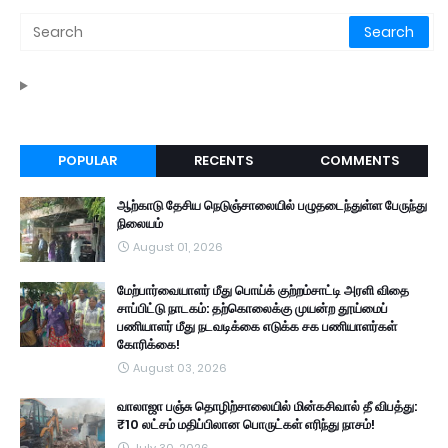
POPULAR
RECENTS
COMMENTS
ஆற்காடு தேசிய நெடுஞ்சாலையில் பழுதடைந்துள்ள பேருந்து
நிலையம்
August 01, 2026
மேற்பார்வையாளர் மீது பொய்க் குற்றம்சாட்டி அரளி விதை
சாப்பிட்டு நாடகம்: தற்கொலைக்கு முயன்ற தூய்மைப்
பணியாளர் மீது நடவடிக்கை எடுக்க சக பணியாளர்கள்
கோரிக்கை!
August 03, 2026
வாலாஜா பஞ்சு தொழிற்சாலையில் மின்கசிவால் தீ விபத்து:
₹10 லட்சம் மதிப்பிலான பொருட்கள் எரிந்து நாசம்!