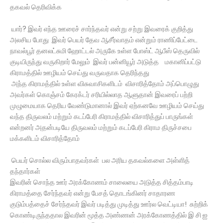
தகவல் தெரிவிக்க
யார்? இவர் எந்த ஊரைச் சார்ந்தவர் என்று சற்று இவரைக் குறித்து
அலசிய போது இவர் பெயர் தேவ ஆசீர்வாதம் என்றும் ராணிப்பேட்டை
நாவல்பூர் தனலட்சுமி ஹோட்டல் அருகே உள்ள போஸ்ட் ஆபீஸ் தெருவில்
குடியிருந்து வருகிறார் மேலும் இவர் பன்னியூர் அடுத்த மகானிப்பட்டு
கிராமத்தில் ஊழியம் செய்து வருவதாக தெரிந்தது
அந்த கிராமத்தில் உள்ள விசுவாசிகளிடம் விசாரித்தோம் அப்பொழுது
அவர்கள் கொஞ்சம் கேரக்டர் சரியில்லாத ஆளுதான் இவரைப் பற்றி
முழுமையாக தெரிய வேண்டுமானால் இவர் ஏற்கனவே ஊழியம் செய்து
வந்த திருவலம் மற்றும் கடப்பேரி கிராமத்தில் விசாரித்துப் பாருங்கள்
என்றனர் அதன்படியே திருவலம் மற்றும் கடப்பேரி கிராம திருச்சபை
மக்களிடம் விசாரித்தோம்
பெயர் சொல்ல விரும்பாதவர்கள் பல அரிய தகவல்களை அள்ளித்
தந்தார்கள்
இவரின் சொந்த ஊர் அரக்கோணம் சாலையை அடுத்த சித்தம்பாடி
கிராமத்தை சேர்ந்தவர் என்று பேசத் தொடங்கினர் சாதாரண
குடும்பத்தைச் சேர்ந்தவர் இவர் படித்து முடித்து ஊர்ல வெட்டியா! சுற்றிக்
கொண்டிருந்ததால இவரின் மூத்த அண்ணன் அரக்கோணத்தில் இ சி ஐ