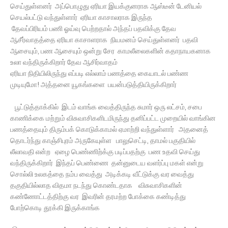
செய்துள்ளனர் அப்பொழுது ஏரியா இயக்குனராக ஆஸ்டீன் டேனியல்
செயல்பட்டு வந்துள்ளார் ஏரியா காசாலராக இருந்த
தேவப்பிரியம் பணி ஓய்வு பெற்றதால் அந்தப் பதவிக்கு தேவ
ஆசீர்வாதத்தை ஏரியா காசாளராக நியமனம் செய்துள்ளனர் பதவி
ஆசையும், பண ஆசையும் ஒன்று சேர காமலீலைகளின் கதாநாயகனாக
உலா வந்திருக்கிறார் தேவ ஆசிர்வாதம்
ஏரியா நிதியிலிருந்து எப்படி எல்லாம் பணத்தை கையாடல் பண்ண
முடியுமோ! அத்தனை யூகங்களை பயன்படுத்தியிருக்கிறார்
பூட்டுத்தாக்கில் இடம் வாங்க வைத்திருந்த சுமார் ஒரு லட்சம், சபை
காணிக்கை மற்றும் விசுவாசிகளிடமிருந்து தனிப்பட்ட முறையில் வாங்கின
பணத்தையும் திரும்பக் கொடுக்காமல் ஏமாற்றி வந்துள்ளார் அதனைத்
தொடர்ந்து காஞ்சிபுரம் அருகேயுள்ள பாலுசெட்டி, தாமல் பகுதியில்
லீலாவதி என்ற ஏழை பெண்ணிற்க்கு படிப்பதற்கு பண உதவி செய்து
வந்திருக்கிறார் இந்தப் பெண்ணை தன்னுடைய வளர்ப்பு மகள் என்று
சொல்லி உலகத்தை நம்ப வைத்து அடிக்கடி வீட்டுக்கு வர வைத்து
தகுதியில்லாத விதமா நடந்து கொண்டதாக விசுவாசிகளின்
கண்ணோட்டத்திற்கு வர இவரின் தரமற்ற போக்கை கண்டித்து
போற்கொடி தூக்கி இருக்காங்க