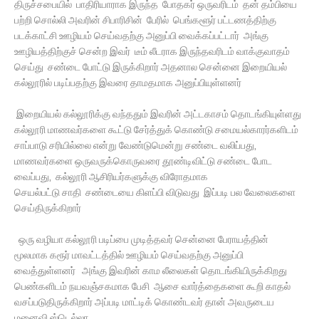
திருச்சபையில் பாதிரியாராக இருந்த போதகர் ஒருவரிடம் தன் தம்பியை
பற்றி சொல்லி அவரின் சிபாரிசின் பேரில் பெங்களூர் பட்டணத்திற்கு
படக்காட்சி ஊழியம் செய்வதற்கு அனுப்பி வைக்கப்பட்டார் அங்கு
ஊழியத்திற்குச் சென்ற இவர் டீம் லீடராக இருந்தவரிடம் வாக்குவாதம்
செய்து சண்டை போட்டு இருக்கிறார் அதனால சென்னை இறையியல்
கல்லூரில் படிப்பதற்கு இவரை தாமதமாக அனுப்பியுள்ளனர்
இறையியல் கல்லூரிக்கு வந்ததும் இவரின் அட்டகாசம் தொடங்கியுள்ளது
கல்லூரி மாணவர்களை கூட்டு சேர்த்துக் கொண்டு சமையல்காரர்களிடம்
சாப்பாடு சரியில்லை என்று வேண்டுமென்று சண்டை வலிப்பது,
மாணவர்களை ஒருவருக்கொருவரை தூண்டிவிட்டு சண்டை போட
வைப்பது, கல்லூரி ஆசிரியர்களுக்கு விரோதமாக
செயல்பட்டு சாதி சண்டையை கிளப்பி விடுவது இப்படி பல வேலைகளை
செய்திருக்கிறார்
ஒரு வழியா கல்லூரி படிப்பை முடித்தவர் சென்னை பேராயத்தின்
மூலமாக கரூர் மாவட்டத்தில் ஊழியம் செய்வதற்கு அனுப்பி
வைத்துள்ளனர் அங்கு இவரின் காம லீலைகள் தொடங்கியிருக்கிறது
பெண்களிடம் நயவஞ்சகமாக பேசி ஆசை வார்த்தைகளை கூறி காதல்
வசப்படுதிருக்கிறார் அப்படி மாட்டிக் கொண்டவர் தான் அவருடைய
மனைவி ஸ்டெல்லா