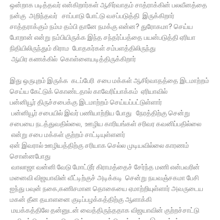
ஒன்றாக படித்தவர் என்கிறார்கள் ஆசிர்வாதம் சாத்ராக்கின் பலவீனத்தை
நன்கு அறிந்தவர் சாப்பாடு போட்டு வசப்படுத்தி இருக்கிறார்
சாத்தராக்கும் நம்ம தம்பி தானே நமக்கு என்ன? துரோகமா? செய்ய
போறான் என்று நம்பியிருக்க இந்த சந்தர்ப்பத்தை பயன்படுத்தி ஏரியா
நிதியிலிருந்தும் கிராம போதகர்கள் சம்பளத்திலிருந்து
ஆயிர கணக்கில் கொள்ளையடித்திருக்கிறார்
இது ஒருபுறம் இருக்க கடப்பேரி சபை மக்கள் ஆசிர்வாதத்தை இடமாற்றம்
செய்ய கேட்டுக் கொண்டதால் காவேரிப்பாக்கம் ஏரியாவில்
பன்னியூர் திருச்சபைக்கு இடமாற்றம் செய்யப்பட்டுள்ளார்
பன்னியூர் சபையில் இவர் பணியாற்றிய போது நேரத்திற்கு சென்று
சபையை நடத்துவதில்லை, ஊழிய காரியங்கள் சரிவர கவனிப்பதில்லை
என்று சபை மக்கள் குற்றம் சாட்டியுள்ளனர்
ஏன் இவரால் ஊழியத்திற்கு சரியாக செல்ல முடியவில்லை காரணம்
சொன்னபோது
வாலாஜா வன்னி வேடு மோட்டூர் கிராமத்தைச் சேர்ந்த மணி என்பவரின்
மனைவி விஜயாவின் வீட்டிற்குச் அடிக்கடி சென்று நயவஞ்சகமா பேசி
ஐந்து பவுன் நகை,கணிசமான தொகையை ஏமாற்றியுள்ளார் அவருடைய
மகன் தீன தயாளனை குடிப்பழக்கத்திற்கு ஆளாக்கி
மயக்கத்திலே தன்னுடன் வைத்திருந்ததாக விஜயாவின் குற்றச்சாட்டு