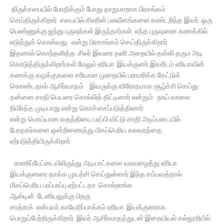
திருச்சபையில் போதிக்கும் போது தாறுமாறாக பிரசங்கம்
செய்திருக்கிறார் சபையில் சிலரின் பலவீனங்களை கண்டறிந்த இவர் ஒரு
பெண்ணுக்கு ஐந்து புருஷர்கள் இருந்தார்கள் எந்த புருஷனை கணக்கில்
எடுத்துக் கொள்வது என்று பிரசாங்கம் செய்திருக்கிறார்
இதனால் கொந்தளித்த சிலர் இவரை தனி அறையில் தள்ளி தரும அடி
கொடுத்திருக்கிறார்கள் மேலும் ஏரியா இயக்குனர் இவரிடம் ஏரியாவின்
கணக்கு வழக்குகளை சரியான முறையில் பராமரிக்க கேட்டுக்
கொண்டதால் ஆசிர்வாதம் இவருக்கு விரோதமாக சூழ்ச்சி செய்து
தன்னை சாதி பெயரை சொல்லித் திட்டினார் என்றும் நாய் வாலை
நிமிர்த்த முடியாது என்று கொச்சைப்படுத்தினார்
என்று பொய்யான வதந்தியை பரப்பி விட்டு சாதி அடிப்படையில்
போதகர்களை ஒன்றிணைத்து மிகப்பெரிய கலவரத்தை
ஏற்படுத்தியிருக்கிறார்
ராணிப்பேட்டையிலிருந்து அடியாட்களை வரவழைத்து ஏரியா
இயக்குனரை தாக்க முயற்சி செய்துள்ளார் இந்த சம்பவத்தால்
மிகப்பெரிய பரப்பரப்பு ஏற்பட்டதா சொல்றாங்க
ஆஸ்டின் டேனியலுக்கு பிறகு
சாத்ராக் என்பவர் காவேரிப்பாக்கம் ஏரியா இயக்குனராக
பொறுப்பேற்றிருக்கிறார் இவர் ஆசிர்வாதத்துடன் இறையியல் கல்லூரியில்