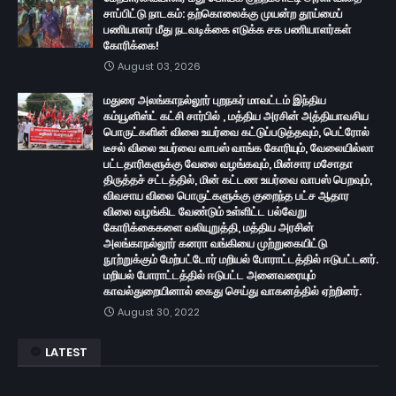
சாப்பிட்டு நாடகம்: தற்கொலைக்கு முயன்ற தூய்மைப்
பணியாளர் மீது நடவடிக்கை எடுக்க சக பணியாளர்கள்
கோரிக்கை!
August 03, 2026
மதுரை அலங்காநல்லூர் புறநகர் மாவட்டம் இந்திய
கம்யூனிஸ்ட் கட்சி சார்பில் , மத்திய அரசின் அத்தியாவசிய
பொருட்களின் விலை உயர்வை கட்டுப்படுத்தவும், பெட்ரோல்
டீசல் விலை உயர்வை வாபஸ் வாங்க கோரியும், வேலையில்லா
பட்டதாரிகளுக்கு வேலை வழங்கவும், மின்சார மசோதா
திருத்தச் சட்டத்தில், மின் கட்டண உயர்வை வாபஸ் பெறவும்,
விவசாய விலை பொருட்களுக்கு குறைந்த பட்ச ஆதார
விலை வழங்கிட வேண்டும் உள்ளிட்ட பல்வேறு
கோரிக்கைகளை வலியுறுத்தி, மத்திய அரசின்
அலங்காநல்லூர் கனரா வங்கியை முற்றுகையிட்டு
நூற்றுக்கும் மேற்பட்டோர் மறியல் போராட்டத்தில் ஈடுபட்டனர்.
மறியல் போராட்டத்தில் ஈடுபட்ட அனைவரையும்
காவல்துறையினால் கைது செய்து வாகனத்தில் ஏற்றினர்.
August 30, 2022
LATEST