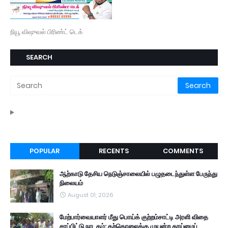
நியூ விஷுவல் பிரிண்ட் டெக்
SEARCH
POPULAR
RECENTS
COMMENTS
ஆற்காடு தேசிய நெடுஞ்சாலையில் பழுதடைந்துள்ள பேருந்து
நிலையம்
August 01, 2026
மேற்பார்வையாளர் மீது பொய்க் குற்றம்சாட்டி அரளி விதை
சாப்பிட்டு நாடகம்: தற்கொலைக்கு முயன்ற தூய்மைப்