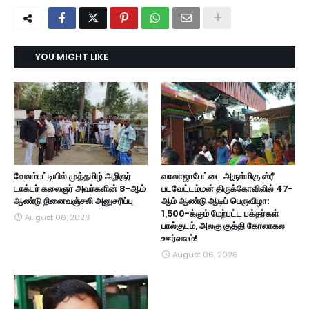
YOU MIGHT LIKE
வேலம்பட்டியில் முத்தமிழ் அறிஞர்
வாலாஜாபேட்டை அருள்மிகு ஸ்ரீ
டாக்டர் கலைஞர் அவர்களின் 8-ஆம்
படவேட்டம்மன் திருக்கோவிலில் 47-
ஆண்டு நினைவஞ்சலி அனுசரிப்பு
ஆம் ஆண்டு ஆடிப் பெருவிழா:
1,500-க்கும் மேற்பட்ட பக்தர்கள்
August 06, 2026
பால்குடம், அலகு குத்தி கோலாகல
ஊர்வலம்!
August 06, 2026