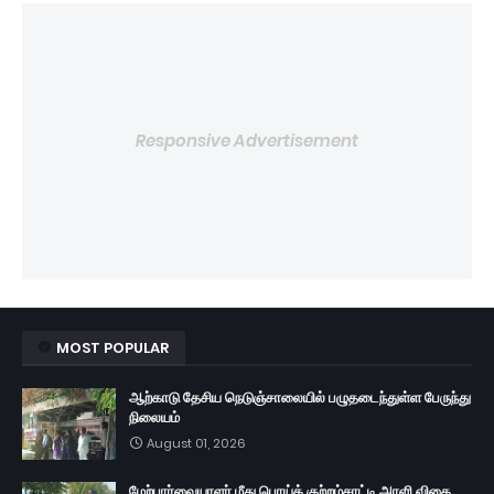
Responsive Advertisement
MOST POPULAR
ஆற்காடு தேசிய நெடுஞ்சாலையில் பழுதடைந்துள்ள பேருந்து
நிலையம்
August 01, 2026
மேற்பார்வையாளர் மீது பொய்க் குற்றம்சாட்டி அரளி விதை