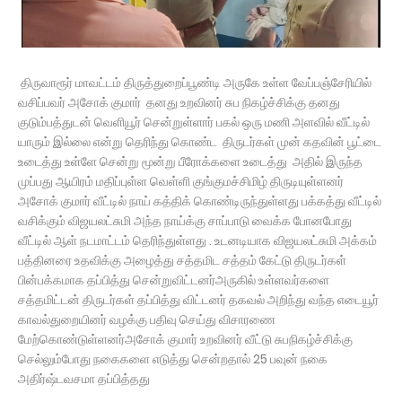
திருவாரூர் மாவட்டம் திருத்துறைப்பூண்டி அருகே உள்ள வேப்பஞ்சேரியில்
வசிப்பவர் அசோக் குமார் தனது உறவினர் சுப நிகழ்ச்சிக்கு தனது
குடும்பத்துடன் வெளியூர் சென்றுள்ளார் பகல் ஒரு மணி அளவில் வீட்டில்
யாரும் இல்லை என்று தெரிந்து கொண்ட திருடர்கள் முன் கதவின் பூட்டை
உடைத்து உள்ளே சென்று மூன்று பீரோக்களை உடைத்து அதில் இருந்த
முப்பது ஆயிரம் மதிப்புள்ள வெள்ளி குங்குமச்சிமிழ் திருடியுள்ளனர்
அசோக் குமார் வீட்டில் நாய் கத்திக் கொண்டிருந்துள்ளது பக்கத்து வீட்டில்
வசிக்கும் விஜயலட்சுமி அந்த நாய்க்கு சாப்பாடு வைக்க போனபோது
வீட்டில் ஆள் நடமாட்டம் தெரிந்துள்ளது . உடனடியாக விஜயலட்சுமி அக்கம்
பத்தினரை உதவிக்கு அழைத்து சத்தமிட சத்தம் கேட்டு திருடர்கள்
பின்பக்கமாக தப்பித்து சென்றுவிட்டனர்அருகில் உள்ளவர்களை
சத்தமிட்டன் திருடர்கள் தப்பித்து விட்டனர் தகவல் அறிந்து வந்த எடையூர்
காவல்துறையினர் வழக்கு பதிவு செய்து விசாரணை
மேற்கொண்டுள்ளனர்அசோக் குமார் உறவினர் வீட்டு சுபநிகழ்ச்சிக்கு
செல்லும்போது நகைகளை எடுத்து சென்றதால் 25 பவுன் நகை
அதிர்ஷ்டவசமா தப்பித்தது