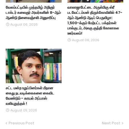
வேலம்பட்டியில் முத்தமிழ் அறிஞர்
வாலாஜாபேட்டை அருள்மிகு ஸ்ரீ
டாக்டர் கலைஞர் அவர்களின் 8-ஆம்
படவேட்டம்மன் திருக்கோவிலில் 47-
ஆண்டு நினைவஞ்சலி அனுசரிப்பு
ஆம் ஆண்டு ஆடிப் பெருவிழா:
1,500-க்கும் மேற்பட்ட பக்தர்கள்
August 06, 2026
பால்குடம், அலகு குத்தி கோலாகல
ஊர்வலம்!
August 06, 2026
சட்ட மன்ற உறுப்பினர்கள் மீதான
கைது நடவடிக்கைகளை கைவிட
வேண்டும் - காயல் அப்பாஸ்
வலியுறுத்தல் !
August 05, 2026
Previous Post
Next Post