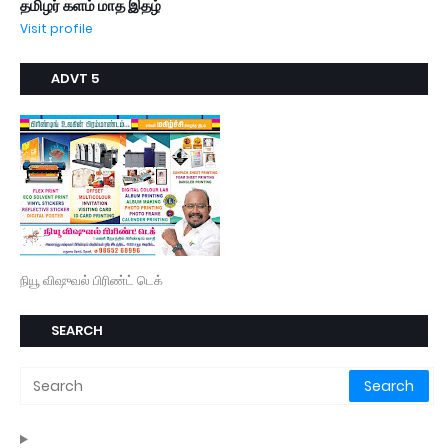
தமிழர் களம் மாத இதழ்
Visit profile
ADVT 5
நியூ விஷுவல் பிரிண்ட் டெக்
SEARCH