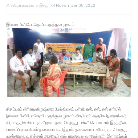
தமிழர் களம் மாத இதழ்
November 05, 2022
இலவச பிஸியோதெரபி மருத்துவ முகாம்
சிதம்பரம் ஸ்ரீ ராமகிருஷ்ணா மேல்நிலைப் பள்ளி என். எஸ். எஸ் சார்பில்
இலவச பிஸியோதெரபி மருத்துவ முகாம் சிதம்பரம் அருகே இளநாங்கூர்
கிராமத்தில் வியாழக்கிழமை நடைபெற்றது. பள்ளி செயலாளர் இரத்தின.
பாலசுப்பிரமணியன் தலைமை வகித்தார். தலைமையாசிரியர் மு. சிவகுரு
முன்னிலை வகித்தார் ஆசிரியர் எஸ். ராஜவேலு வரவேற்றார். இளநாங்கூர்