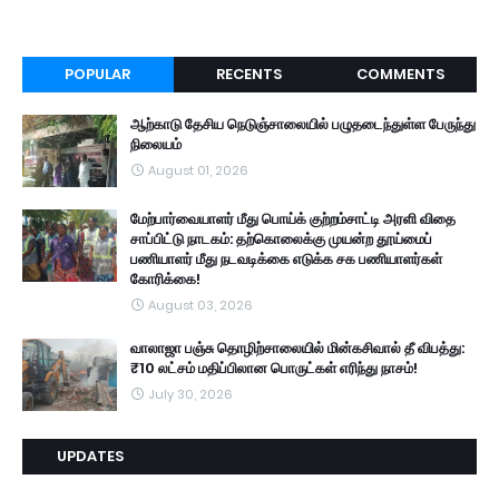
POPULAR
RECENTS
COMMENTS
ஆற்காடு தேசிய நெடுஞ்சாலையில் பழுதடைந்துள்ள பேருந்து
நிலையம்
August 01, 2026
மேற்பார்வையாளர் மீது பொய்க் குற்றம்சாட்டி அரளி விதை
சாப்பிட்டு நாடகம்: தற்கொலைக்கு முயன்ற தூய்மைப்
பணியாளர் மீது நடவடிக்கை எடுக்க சக பணியாளர்கள்
கோரிக்கை!
August 03, 2026
வாலாஜா பஞ்சு தொழிற்சாலையில் மின்கசிவால் தீ விபத்து:
₹10 லட்சம் மதிப்பிலான பொருட்கள் எரிந்து நாசம்!
July 30, 2026
UPDATES