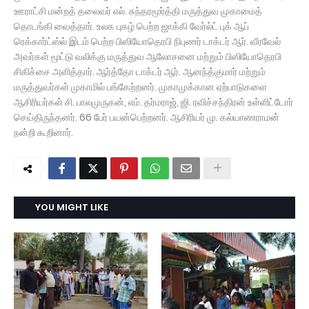
ஊராட்சி மன்றத் தலைவர் எல். சுந்தரமூர்த்தி மருத்துவ முகாமைத்
தொடங்கி வைத்தார். உலக புகழ் பெற்ற ஜாக்கி வேர்ல்ட் புக் ஆப்
ரெக்கார்ட்ஸ்ல் இடம் பெற்ற பிஸியோதெரபி நிபுணர் டாக்டர் ஆர். வீரவேல்
அவர்கள் மூட்டு வலிக்கு மருத்துவ ஆலோசனை மற்றும் பிஸியோதெரபி
சிகிச்சை அளித்தார். ஆர்த்தோ டாக்டர் ஆர். ஆனந்த்குமார் மற்றும்
மருத்துவர்கள் முகாமில் பங்கேற்றனர். முகாமுக்கான ஏற்பாடுகளை
ஆசிரியர்கள் சி. பாலமுருகன், எம். தர்மராஜ், ஜி. ரவிச்சந்திரன் உள்ளிட்டோர்
செய்திருந்தனர். 66 பேர் பயன்பெற்றனர். ஆசிரியர் மு. கல்யாணராமன்
நன்றி கூறினார்.
YOU MIGHT LIKE