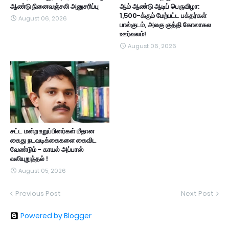
ஆண்டு நினைவஞ்சலி அனுசரிப்பு
ஆம் ஆண்டு ஆடிப் பெருவிழா:
1,500-க்கும் மேற்பட்ட பக்தர்கள்
August 06, 2026
பால்குடம், அலகு குத்தி கோலாகல
ஊர்வலம்!
August 06, 2026
சட்ட மன்ற உறுப்பினர்கள் மீதான
கைது நடவடிக்கைகளை கைவிட
வேண்டும் - காயல் அப்பாஸ்
வலியுறுத்தல் !
August 05, 2026
Previous Post
Next Post
Powered by Blogger