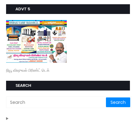
ADVT 5
நியூ விஷுவல் பிரிண்ட் டெக்
SEARCH