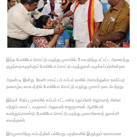
இந்த போலியோ சொட்டு மருந்து முகாமில், 5 வயதிற்கு உட்பட்ட அனைத்து
குழந்தைகளுக்கும் போலியோ சொட்டு மருந்துகள் வழங்கப்படுகின்றன.
அதன்படி இன்று, தேனி மாவட்டம் கம்பம் நகரில் அமைந்துள்ள நகர்ப்புற
நலவாழ்வு மையத்தில் போலியோ சொட்டு மருந்து முகாம் நடைபெற்றது.
இந்தச் சிறப்பு முகாமில் கம்பம் சட்டமன்ற உறுப்பினர் ஜெகநாத் மிஸ்ரா
மற்றும் மாவட்ட வருவாய் அலுவலர் ராஜகுமாரன் ஆகியோர்
கலந்துகொண்டு, போலியோ சொட்டு மருந்து முகாமினைத் துவக்கி
வைத்தனர்.
இம்முகாமிற்கு கம்பத்தின் பல்வேறு பகுதிகளில் இருந்தும் ஏராளமான