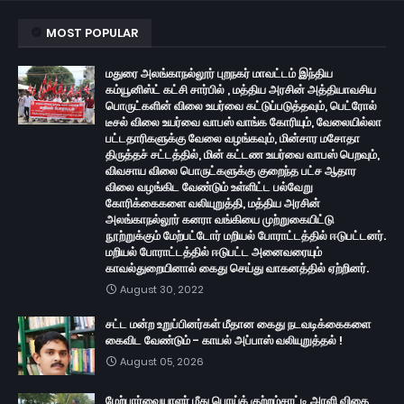
MOST POPULAR
மதுரை அலங்காநல்லூர் புறநகர் மாவட்டம் இந்திய
கம்யூனிஸ்ட் கட்சி சார்பில் , மத்திய அரசின் அத்தியாவசிய
பொருட்களின் விலை உயர்வை கட்டுப்படுத்தவும், பெட்ரோல்
டீசல் விலை உயர்வை வாபஸ் வாங்க கோரியும், வேலையில்லா
பட்டதாரிகளுக்கு வேலை வழங்கவும், மின்சார மசோதா
திருத்தச் சட்டத்தில், மின் கட்டண உயர்வை வாபஸ் பெறவும்,
விவசாய விலை பொருட்களுக்கு குறைந்த பட்ச ஆதார
விலை வழங்கிட வேண்டும் உள்ளிட்ட பல்வேறு
கோரிக்கைகளை வலியுறுத்தி, மத்திய அரசின்
அலங்காநல்லூர் கனரா வங்கியை முற்றுகையிட்டு
நூற்றுக்கும் மேற்பட்டோர் மறியல் போராட்டத்தில் ஈடுபட்டனர்.
மறியல் போராட்டத்தில் ஈடுபட்ட அனைவரையும்
காவல்துறையினால் கைது செய்து வாகனத்தில் ஏற்றினர்.
August 30, 2022
சட்ட மன்ற உறுப்பினர்கள் மீதான கைது நடவடிக்கைகளை
கைவிட வேண்டும் - காயல் அப்பாஸ் வலியுறுத்தல் !
August 05, 2026
மேற்பார்வையாளர் மீது பொய்க் குற்றம்சாட்டி அரளி விதை