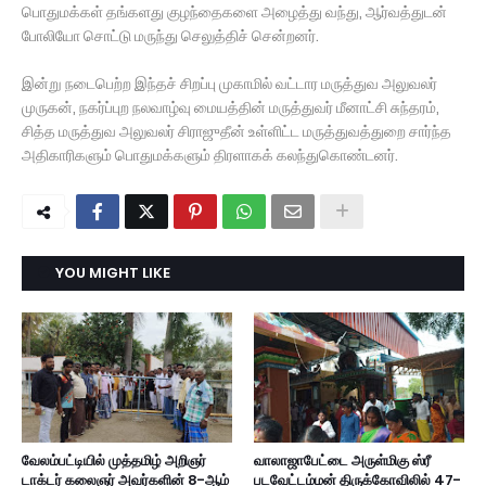
பொதுமக்கள் தங்களது குழந்தைகளை அழைத்து வந்து, ஆர்வத்துடன்
போலியோ சொட்டு மருந்து செலுத்திச் சென்றனர்.
இன்று நடைபெற்ற இந்தச் சிறப்பு முகாமில் வட்டார மருத்துவ அலுவலர்
முருகன், நகர்ப்புற நலவாழ்வு மையத்தின் மருத்துவர் மீனாட்சி சுந்தரம்,
சித்த மருத்துவ அலுவலர் சிராஜுதீன் உள்ளிட்ட மருத்துவத்துறை சார்ந்த
அதிகாரிகளும் பொதுமக்களும் திரளாகக் கலந்துகொண்டனர்.
YOU MIGHT LIKE
வேலம்பட்டியில் முத்தமிழ் அறிஞர்
வாலாஜாபேட்டை அருள்மிகு ஸ்ரீ
டாக்டர் கலைஞர் அவர்களின் 8-ஆம்
படவேட்டம்மன் திருக்கோவிலில் 47-