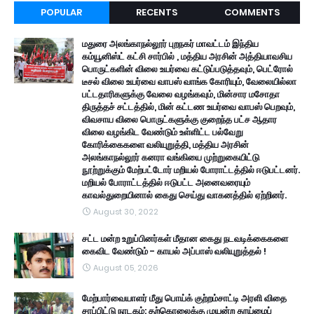
POPULAR
RECENTS
COMMENTS
மதுரை அலங்காநல்லூர் புறநகர் மாவட்டம் இந்திய
கம்யூனிஸ்ட் கட்சி சார்பில் , மத்திய அரசின் அத்தியாவசிய
பொருட்களின் விலை உயர்வை கட்டுப்படுத்தவும், பெட்ரோல்
டீசல் விலை உயர்வை வாபஸ் வாங்க கோரியும், வேலையில்லா
பட்டதாரிகளுக்கு வேலை வழங்கவும், மின்சார மசோதா
திருத்தச் சட்டத்தில், மின் கட்டண உயர்வை வாபஸ் பெறவும்,
விவசாய விலை பொருட்களுக்கு குறைந்த பட்ச ஆதார
விலை வழங்கிட வேண்டும் உள்ளிட்ட பல்வேறு
கோரிக்கைகளை வலியுறுத்தி, மத்திய அரசின்
அலங்காநல்லூர் கனரா வங்கியை முற்றுகையிட்டு
நூற்றுக்கும் மேற்பட்டோர் மறியல் போராட்டத்தில் ஈடுபட்டனர்.
மறியல் போராட்டத்தில் ஈடுபட்ட அனைவரையும்
காவல்துறையினால் கைது செய்து வாகனத்தில் ஏற்றினர்.
August 30, 2022
சட்ட மன்ற உறுப்பினர்கள் மீதான கைது நடவடிக்கைகளை
கைவிட வேண்டும் - காயல் அப்பாஸ் வலியுறுத்தல் !
August 05, 2026
மேற்பார்வையாளர் மீது பொய்க் குற்றம்சாட்டி அரளி விதை
சாப்பிட்டு நாடகம்: தற்கொலைக்கு முயன்ற தூய்மைப்