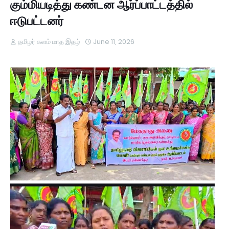
கும்மியடித்து கண்டன ஆர்ப்பாட்டத்தில்
ஈடுபட்டனர்
தமிழர் களம் மாத இதழ்
June 11, 2026