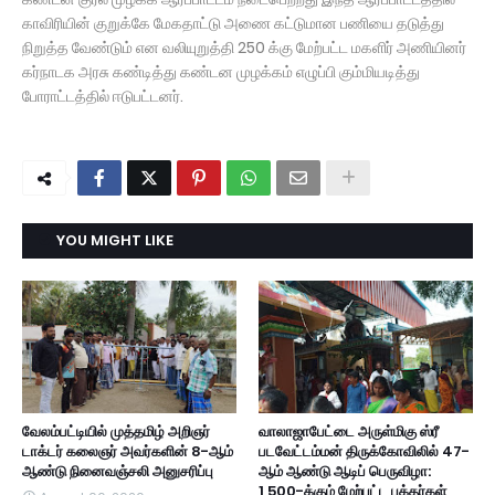
காவிரியின் குறுக்கே மேகதாட்டு அணை கட்டுமான பணியை தடுத்து
நிறுத்த வேண்டும் என வலியுறுத்தி 250 க்கு மேற்பட்ட மகளிர் அணியினர்
கர்நாடக அரசு கண்டித்து கண்டன முழக்கம் எழுப்பி கும்மியடித்து
போராட்டத்தில் ஈடுபட்டனர்.
YOU MIGHT LIKE
வேலம்பட்டியில் முத்தமிழ் அறிஞர்
வாலாஜாபேட்டை அருள்மிகு ஸ்ரீ
டாக்டர் கலைஞர் அவர்களின் 8-ஆம்
படவேட்டம்மன் திருக்கோவிலில் 47-
ஆண்டு நினைவஞ்சலி அனுசரிப்பு
ஆம் ஆண்டு ஆடிப் பெருவிழா:
1,500-க்கும் மேற்பட்ட பக்தர்கள்