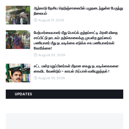
ஆற்காடு தேசிய நெடுஞ்சாலையில் பழுதடைந்துள்ள பேருந்து
நிலையம்
August 01, 2026
மேற்பார்வையாளர் மீது பொய்க் குற்றம்சாட்டி அரளி விதை
சாப்பிட்டு நாடகம்: தற்கொலைக்கு முயன்ற தூய்மைப்
பணியாளர் மீது நடவடிக்கை எடுக்க சக பணியாளர்கள்
கோரிக்கை!
August 03, 2026
சட்ட மன்ற உறுப்பினர்கள் மீதான கைது நடவடிக்கைகளை
கைவிட வேண்டும் - காயல் அப்பாஸ் வலியுறுத்தல் !
August 05, 2026
UPDATES