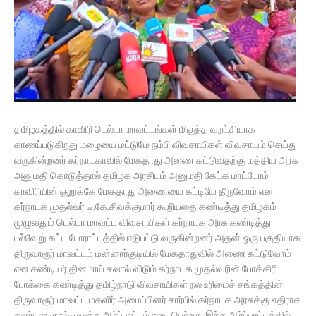
தமிழகத்தில் காவிரி டெல்டா மாவட்டங்கள் மிகுந்த வறட்சியாக
காணப்படுகிறது மழையை மட்டுமே நம்பி விவசாயிகள் விவசாயம் செய்து
வருகின்றனர் கர்நாடகாவில் மேகதாது அணை கட்டுவதற்கு மத்திய அரசு
அனுமதி கொடுத்தால் தமிழக அரசிடம் அனுமதி கேட்க மாட்டோம்
காவிரியின் குறுக்கே மேகதாது அணையை கட்டியே தீருவோம் என
கர்நாடக முதல்வர் டி.கே.சிவக்குமார் கூறியதை கண்டித்து தமிழகம்
முழுவதும் டெல்டா மாவட்ட விவசாயிகள் கர்நாடக அரசு கண்டித்து
பல்வேறு கட்ட போராட்டத்தில் ஈடுபட்டு வருகின்றனர் அதன் ஒரு பகுதியாக
திருவாரூர் மாவட்டம் மன்னார்குடியில் மேகதாதுவில் அணை கட்டுவோம்
என சண்டியர் தினமாய் சவால் விடும் கர்நாடக முதல்வரின் போக்கிரி
போக்கை கண்டித்து தமிழ்நாடு விவசாயிகள் நல உரிமைச் சங்கத்தின்
திருவாரூர் மாவட்ட மகளிர் அமைப்பினர் சார்பில் கர்நாடக அரசுக்கு எதிராக
கண்டன குரல் முழக்க ஆர்ப்பாட்டம் நடைபெற்றது இந்த ஆர்ப்பாட்டத்தில்