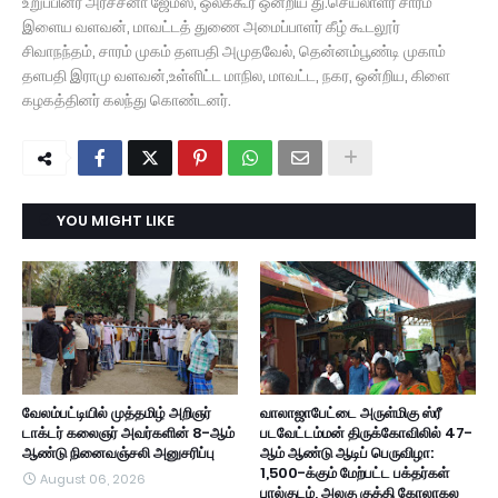
உறுப்பினர் அர்ச்சனா ஜேம்ஸ், ஒலக்கூர் ஒன்றிய து.செயலாளர் சாரம்
இளைய வளவன், மாவட்டத் துணை அமைப்பாளர் கீழ் கூடலூர்
சிவாநந்தம், சாரம் முகம் தளபதி அமுதவேல், தென்னம்பூண்டி முகாம்
தளபதி இராமு வளவன்,உள்ளிட்ட மாநில, மாவட்ட, நகர, ஒன்றிய, கிளை
கழகத்தினர் கலந்து கொண்டனர்.
YOU MIGHT LIKE
வேலம்பட்டியில் முத்தமிழ் அறிஞர்
வாலாஜாபேட்டை அருள்மிகு ஸ்ரீ
டாக்டர் கலைஞர் அவர்களின் 8-ஆம்
படவேட்டம்மன் திருக்கோவிலில் 47-
ஆண்டு நினைவஞ்சலி அனுசரிப்பு
ஆம் ஆண்டு ஆடிப் பெருவிழா:
1,500-க்கும் மேற்பட்ட பக்தர்கள்
August 06, 2026
பால்குடம், அலகு குத்தி கோலாகல