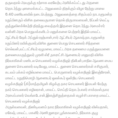
தருவதால் அவருக்கு உற்சாக வரவேற்பு அளிக்கப்பட்டது அதனை
தொடர்ந்து புனமைக்கபட்ட அலுவலகம் திறக்கும் விழா நேற்று மாலை
6.40 மணியளவில் நடைபெற்றது. அலுவலகத்தை சிதம்பரம் நாடாளுமன்ற
உறுப்பினரும் விசிக தலைவருமான தொல் திருமாவளவன், ரிப்பன் வெட்டி
குத்துவிளக்கேற்றி திறந்து வைத்தார்.இதனை தொடர்ந்து அமைச்சர்
வன்னி அரசு பொதுமக்களிடம் மனுக்களை பெற்றார்.இதில் மாவட்ட
ஆட்சியர் ஷேக் அப்துல் ரஹ்மான்,சார் ஆட்சியர் ஆகாஷ்,நாடாளுமன்ற
உறுப்பினர் ரவிக்குமார்,விசிக துணை பொது செயலாளர் சிந்தனை
செல்வன்,வட்டாட்சியர் ஏழுமலை, மாவட்டஅரசு தலைமை மருத்துவமனை
தலைமைமருத்துவர் முரளி ஸ்ரீ ,நகராட்சி ஆணையர் பானுமதி விசிக
நிர்வாகிகள் மண்டல செயலாளர் வழக்கறிஞர் திலீபன்,மாநில ஆவண மைய
துணை செயலாளர் வடிவேலு, மாவட்ட துணை செயலாளர்கள் சசிகுமார்,
கடவம் பக்கம் எழில்மலை மாவட்ட பொருளாளர் வழக்கறிஞர் இளஞ்சேரன்,
மாவட்ட உறுதிமொழி ஆணையர் ஒலக்கூர் ஒன்றிய செயலாளர்
வழக்கறிஞர் (கி)மாத்தமிழன் கிழக்கு நகர செயலாளர் இமயன் மேற்கு
நகர் செயலாளர் எழிலரசன், மாவட்ட செய்தி தொடர்பாளர் சாக்ரடீஸ்,நகர
அமைப்பாளர் வெங்கடேசன்,இளஞ்சிறுத்தைகள் எழுச்சி பாசறை மாவட்ட
செயலாளர் வழக்கறிஞர்
அருள்வளவன், திண்டிவனம் நகர நிர்வாகிகள் வழக்கறிஞர் விஸ்பதாஸ்,
மகேஷ், மாவட்ட மகளிர் அணி ஜனதா பூங்காவனம், நிர்வாக குழு