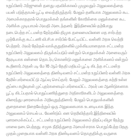
உறுப்பினர் அர்ஜுனன் தனது பதவிக்காலம் முழுவதும் அலுவலகத்தை
பயன் படுத்தாமல் பூட்டி வைத்திருந்தார். மேலும் தனியாக அலுவலகம் கூட
அமைக்காததால் பொதுமக்கள் தங்களின் கோரிக்கை மனுக்களை கூட
அளிக்க முடியாமல் அவதி அடைந்தனர். இந்நிலையில் தற்போது
நடைபெற்ற சட்டமன்ற தேர்தலில் திமுக தலைமையிலான மத சார்பற்ற
முற்போக்கு கூட்டணி வி.சி.க சார்பில் போட்டியிட்ட வன்னி அரசு வெற்றி
பெற்றார். அவர் தேர்தல் வாக்குறுதிகளில் முக்கியமானதாக சட்டமன்ற
உறுப்பினர் அலுவலகம் திருக்கப்படும் என்றும் பொதுமக்கள் அனைவரும்
நேரடியாக என்னை தொடர்பு கொண்டு மனுக்களை அளிக்கலாம் என்றும்
கூறினார்.அதன் படி மே 16 ஆம் தேதி மதியம் பூட்டி கிடந்த சட்டமன்ற
உறுப்பினர் அலுவலகத்தை திண்டிவனம் சட்டமன்ற உறுப்பினர் வன்னி அரசு
நேரில் பார்வையிட்டு ஆய்வு செய்தார். மேலும் அலுவலகத்தை சுற்றி உள்ள
குப்பை கழிவுகள் முட்புதர்களையும் பார்வையிட்ட அவர் பல ஆண்டுகளாக
பூட்டி கிடப்பதால் பொதுப்பணித்துறை அதிகாரிகளிடம் அலுவலகத்தை
விரைந்து புனரமைக்க அறிவுறுத்தினார். மேலும் பொதுமக்களின்
குறைகளை நிறைவேற்றும் ஒரு அலுவலகமாக உடனடியாக இந்த
அலுவலகம் செயல் பட வேண்டும். என தெரிவித்தார்.இந்நிலையில்
புனரமைக்கப்பட்ட சட்டமன்ற உறுப்பினர் அலுவலகம் திறப்பு விழா நேற்று
மாலை நடைபெற்றது. சமூக நீதித்துறை அமைச்சராக பொறுப்பேற்ற பிறகு
முதல் முறையாக வன்னி அரசு திண்டிவனம் தொகுதிக்கு வருகை