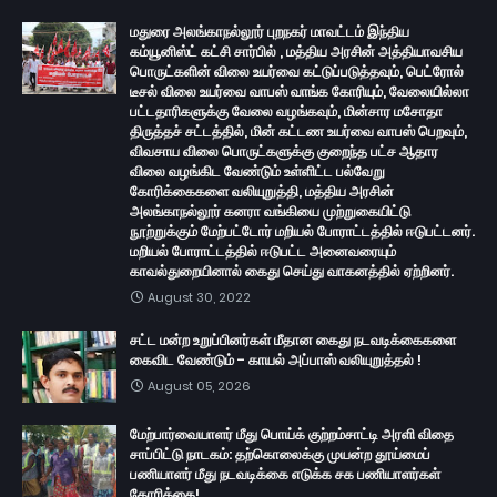
மதுரை அலங்காநல்லூர் புறநகர் மாவட்டம் இந்திய
கம்யூனிஸ்ட் கட்சி சார்பில் , மத்திய அரசின் அத்தியாவசிய
பொருட்களின் விலை உயர்வை கட்டுப்படுத்தவும், பெட்ரோல்
டீசல் விலை உயர்வை வாபஸ் வாங்க கோரியும், வேலையில்லா
பட்டதாரிகளுக்கு வேலை வழங்கவும், மின்சார மசோதா
திருத்தச் சட்டத்தில், மின் கட்டண உயர்வை வாபஸ் பெறவும்,
விவசாய விலை பொருட்களுக்கு குறைந்த பட்ச ஆதார
விலை வழங்கிட வேண்டும் உள்ளிட்ட பல்வேறு
கோரிக்கைகளை வலியுறுத்தி, மத்திய அரசின்
அலங்காநல்லூர் கனரா வங்கியை முற்றுகையிட்டு
நூற்றுக்கும் மேற்பட்டோர் மறியல் போராட்டத்தில் ஈடுபட்டனர்.
மறியல் போராட்டத்தில் ஈடுபட்ட அனைவரையும்
காவல்துறையினால் கைது செய்து வாகனத்தில் ஏற்றினர்.
August 30, 2022
சட்ட மன்ற உறுப்பினர்கள் மீதான கைது நடவடிக்கைகளை
கைவிட வேண்டும் - காயல் அப்பாஸ் வலியுறுத்தல் !
August 05, 2026
மேற்பார்வையாளர் மீது பொய்க் குற்றம்சாட்டி அரளி விதை
சாப்பிட்டு நாடகம்: தற்கொலைக்கு முயன்ற தூய்மைப்
பணியாளர் மீது நடவடிக்கை எடுக்க சக பணியாளர்கள்
கோரிக்கை!