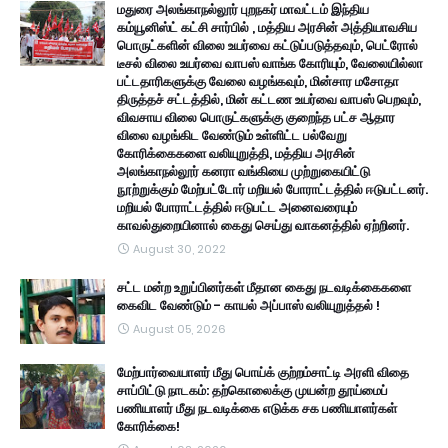
மதுரை அலங்காநல்லூர் புறநகர் மாவட்டம் இந்திய
கம்யூனிஸ்ட் கட்சி சார்பில் , மத்திய அரசின் அத்தியாவசிய
பொருட்களின் விலை உயர்வை கட்டுப்படுத்தவும், பெட்ரோல்
டீசல் விலை உயர்வை வாபஸ் வாங்க கோரியும், வேலையில்லா
பட்டதாரிகளுக்கு வேலை வழங்கவும், மின்சார மசோதா
திருத்தச் சட்டத்தில், மின் கட்டண உயர்வை வாபஸ் பெறவும்,
விவசாய விலை பொருட்களுக்கு குறைந்த பட்ச ஆதார
விலை வழங்கிட வேண்டும் உள்ளிட்ட பல்வேறு
கோரிக்கைகளை வலியுறுத்தி, மத்திய அரசின்
அலங்காநல்லூர் கனரா வங்கியை முற்றுகையிட்டு
நூற்றுக்கும் மேற்பட்டோர் மறியல் போராட்டத்தில் ஈடுபட்டனர்.
மறியல் போராட்டத்தில் ஈடுபட்ட அனைவரையும்
காவல்துறையினால் கைது செய்து வாகனத்தில் ஏற்றினர்.
August 30, 2022
சட்ட மன்ற உறுப்பினர்கள் மீதான கைது நடவடிக்கைகளை
கைவிட வேண்டும் - காயல் அப்பாஸ் வலியுறுத்தல் !
August 05, 2026
மேற்பார்வையாளர் மீது பொய்க் குற்றம்சாட்டி அரளி விதை
சாப்பிட்டு நாடகம்: தற்கொலைக்கு முயன்ற தூய்மைப்
பணியாளர் மீது நடவடிக்கை எடுக்க சக பணியாளர்கள்
கோரிக்கை!