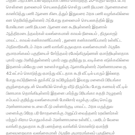
அதன் அடிப்படையில் நேரடியாக பணம் கொடுத்த 20-க்கும் மேற்பட்டோர்
சென்னை தலைமைச் செயலகத்தில் சென்று பணி நியமன ஆணைகளை
காண்பித்து பணி ஆணை கிடைத்தும் இதுவரை அரசு பணி வழங்கவில்லை
என தெரிவித்துள்ளனர் அப்போது தலைமைச் செயலகத்தில் இது
போலியான பணி நியமன ஆணை என கூறியுள்ளனர் இதனால்
ஆத்திரமடைந்தவர்கள் வலங்கைமான் காவல் நிலையம் , திருவாரூர்
மாவட்ட காவல் கண்காணிப்பாளர் , துணை கண்காணிப்பாளர் உள்ளிட்ட
அதிகாரிகளிடம் அரசு பணி வாங்கி தருவதாக வலங்கைமான் அருகே
குமாரமங்கலம் பகுதியைச் சேர்ந்தவர் ரமேஷ்கிருஷ்ணன் ஏமாற்றியுள்ளதாக
புகார் மனு அளித்துள்ளனர் புகார் மனு குறித்து நடவடிக்கை எடுக்கவில்லை
இதனால் பல்வேறு மன உளைச்சலுக்கு ஆளாகியுள்ளார் அண்ணாமலை ரூ
42 லட்சம் கொடுத்து ஏமாந்து விட்டதாக கூறி வீட்டில் யாரும் இல்லாத
போது கயிற்றினால் தூக்கிட்டு உயிரிழந்தார் இவரது மனைவி பிரியங்கா
குழந்தைகளுடன் வெளியில் சென்று வீடு திரும்பிய போது கணவர் வீட்டில்
பிணமாக தொங்கியுள்ளார் இதனை பார்த்து பிரியங்கா கதறி அழுதனர்
சம்பவம் குறித்து வலங்கைமான் போலிசார் வழக்கு பதிவு செய்து
அண்ணாமலை உடலை மீட்டு மன்னார்குடி மாவட்ட அரசு மருத்துவ
மனைக்கு பிரேத பரி சோதனைக்கு அனுப்பி வைத்தனர் உறவினர்கள்
மற்றும் கிராம பொதுமக்கள் அண்ணாமலை உள்ளிட்ட பலரிடம் வேலை
வாங்கி தருவதாக கூறி பணத்தை வாங்கிக் கொண்டு ஏமாற்றி
தலைமறைவாக வலங்கைமான் அருகே குமாரமங்கலம் பகுதியைச்