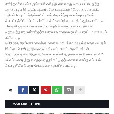
சேர்ந்தவர் ரமேஷ்கிருஷ்ணன் என்ற நபரை கைது செய்ய வலியுறுத்தி
மன்னார்குடி இ நாகப்பட்டினம் , வேளாங்கண்ணி பிரதான சாலையில்
மறியல் போராட்டத்தில் ஈடுபட்டனர் தொடர்ந்து காவல்துறையினர்
போராட்டத்தில் ஈடுபட்டவர்கிடம் பேச்சுவார்த்தை நடத்தி குற்றவாளியான
ரமேஷ்கிருஷ்ணன் என்பவரை விரைவில் கைது செய்யபடும் என
தெரிவித்தனர் பின்னர் தற்காலிகமாக சாலை மறியல் போராட்டம் கைவிடப்
பட்டுள்ளது
உயிரிழந்த அண்ணாமலைக்கு மனைவி பிரியங்கா மற்றும் நான்கு வயதில்
இரட்டை பெண் குழந்தைகள் உள்ளனர் மாவட்ட உதவி மக்கள்
தொடர்புத்துறை அலுவலர் வேலை வாங்கி தருவதாக கூறி சுமார் ரூ 42
லட்சம் கொடுத்து ஏமாந்தவர் தூக்கிட்டு தற்கொலை செய்த சம்பவம்
அப்பகுதியில் பெரும் சோகத்தை ஏற்படுத்தியுள்ளது.
YOU MIGHT LIKE