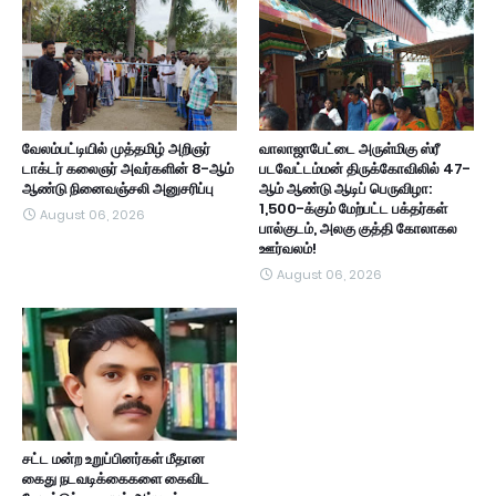
வேலம்பட்டியில் முத்தமிழ் அறிஞர்
வாலாஜாபேட்டை அருள்மிகு ஸ்ரீ
டாக்டர் கலைஞர் அவர்களின் 8-ஆம்
படவேட்டம்மன் திருக்கோவிலில் 47-
ஆண்டு நினைவஞ்சலி அனுசரிப்பு
ஆம் ஆண்டு ஆடிப் பெருவிழா:
1,500-க்கும் மேற்பட்ட பக்தர்கள்
August 06, 2026
பால்குடம், அலகு குத்தி கோலாகல
ஊர்வலம்!
August 06, 2026
சட்ட மன்ற உறுப்பினர்கள் மீதான
கைது நடவடிக்கைகளை கைவிட