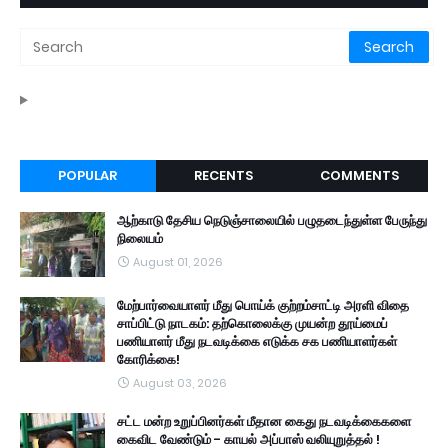
POPULAR
RECENTS
COMMENTS
ஆற்காடு தேசிய நெடுஞ்சாலையில் பழுதடைந்துள்ள பேருந்து
நிலையம்
August 01, 2026
மேற்பார்வையாளர் மீது பொய்க் குற்றம்சாட்டி அரளி விதை
சாப்பிட்டு நாடகம்: தற்கொலைக்கு முயன்ற தூய்மைப்
பணியாளர் மீது நடவடிக்கை எடுக்க சக பணியாளர்கள்
கோரிக்கை!
August 03, 2026
சட்ட மன்ற உறுப்பினர்கள் மீதான கைது நடவடிக்கைகளை
கைவிட வேண்டும் - காயல் அப்பாஸ் வலியுறுத்தல் !