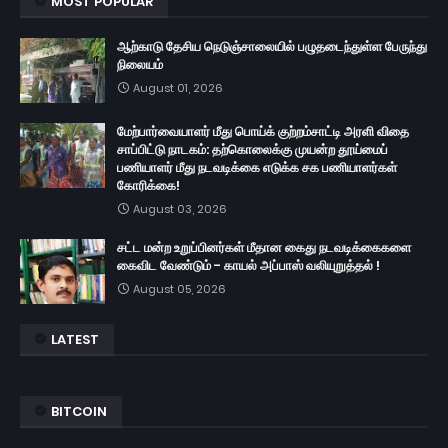
MOST POPULAR
ஆற்காடு தேசிய நெடுஞ்சாலையில் பழுதடைந்துள்ள பேருந்து
நிலையம்
August 01, 2026
மேற்பார்வையாளர் மீது பொய்க் குற்றம்சாட்டி அரளி விதை
சாப்பிட்டு நாடகம்: தற்கொலைக்கு முயன்ற தூய்மைப்
பணியாளர் மீது நடவடிக்கை எடுக்க சக பணியாளர்கள்
கோரிக்கை!
August 03, 2026
சட்ட மன்ற உறுப்பினர்கள் மீதான கைது நடவடிக்கைகளை
கைவிட வேண்டும் - காயல் அப்பாஸ் வலியுறுத்தல் !
August 05, 2026
LATEST
BITCOIN