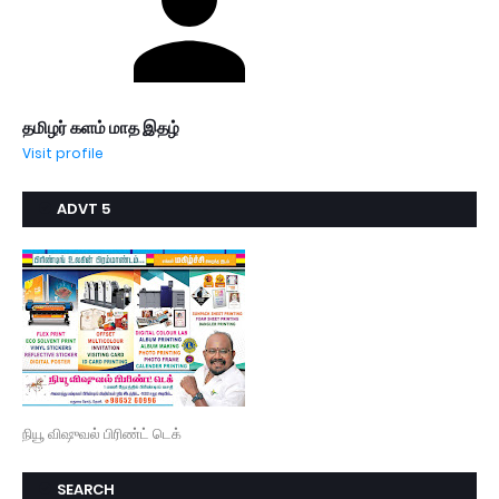
தமிழர் களம் மாத இதழ்
Visit profile
ADVT 5
நியூ விஷுவல் பிரிண்ட் டெக்
SEARCH