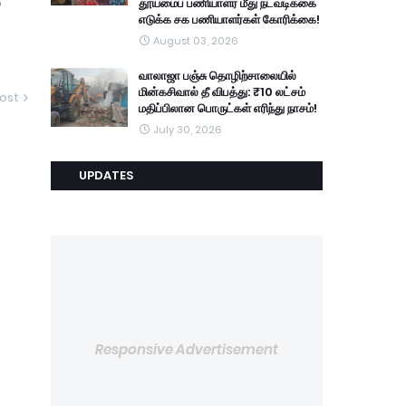
தூய்மைப் பணியாளர் மீது நடவடிக்கை
்
எடுக்க சக பணியாளர்கள் கோரிக்கை!
August 03, 2026
வாலாஜா பஞ்சு தொழிற்சாலையில்
மின்கசிவால் தீ விபத்து: ₹10 லட்சம்
ost
மதிப்பிலான பொருட்கள் எரிந்து நாசம்!
July 30, 2026
UPDATES
Responsive Advertisement