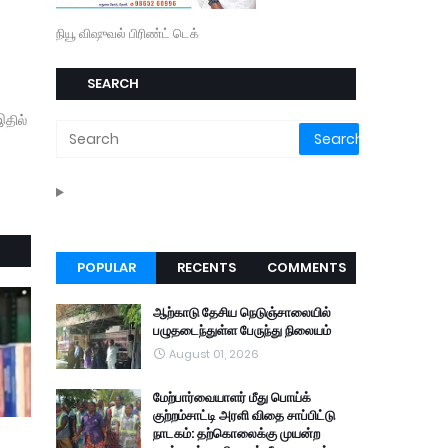
நியூ விஷுவல் பிரிண்ட் டெக்
SEARCH
இதில்
POPULAR
RECENTS
COMMENTS
ஆற்காடு தேசிய நெடுஞ்சாலையில்
பழுதடைந்துள்ள பேருந்து நிலையம்
August 01, 2026
மேற்பார்வையாளர் மீது பொய்க்
குற்றம்சாட்டி அரளி விதை சாப்பிட்டு
நாடகம்: தற்கொலைக்கு முயன்ற