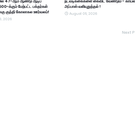
ில் 47-ஆம் ஆண்டு ஆடிப்
நடவடிக்கைகளை கைவிட வேண்டும் - காயல
500-க்கும் மேற்பட்ட பக்தர்கள்
அப்பாஸ் வலியுறுத்தல் !
அலகு குத்தி கோலாகல ஊர்வலம்!
August 05, 2026
6, 2026
Next P