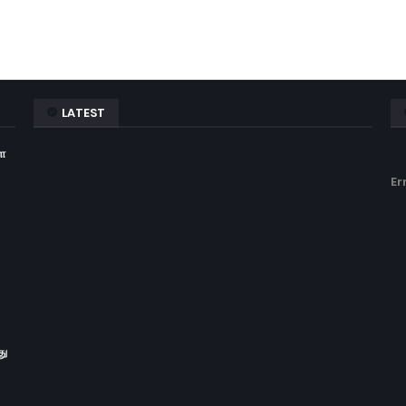
LATEST
ள
Er
து