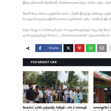
இந்த நிலையில் தேனியில் அண்ணாமலை தொடங்கிய புதிய அரச
தேனி நேரு சிலை பகுதியில் மாவட்டத்தில் இருந்து பல்வேறு ப
பொதுமக்களுக்கு இனிப்புகளை வழங்கியும் புதிய அரசியல் இ
தொடர்ந்து கட்சியினருக்கும், பொதுமக்களுக்கும் க்யூ ஆர் 
சுமார் நூற்றுக்கும் மேற்பட்ட அண்ணாமலையின் ஆதரவாளர்கள் க
Share
YOU MIGHT LIKE
வேலம்பட்டியில் முத்தமிழ் அறிஞர் டாக்டர் கலைஞர்
வாலாஜாபேட்ட