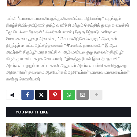
பள்ளி *மாணவ மாணவியருக்கு விலையில்லா மிதிவண்டி* வழங்கும்
நிகழ்ச்சியில் தமிழ்நாடு தமிழ் வளர்ச்சி மற்றும் செய்தித் துறை அமைச்சர்
*மு.பெ.#சாமிநாதன்* அவர்கள் மாண்புமிகு தமிழ்நாடு மனிதவள
மேலாண்மை துறை அமைச்சர் *#கயல்விழிசெல்வராஜ்* அவர்கள்
திருப்பூர் மாவட்ட ஆட்சித்தலைவர் *#மணிஷ் நாரணவரே* இ.ஆ.ப
அவர்கள் திருப்பூர் மாநகராட்சி 4-ஆம் மண்டல குழு தலைவர் திருப்பூர்
கிழக்கு மாவட்ட கழக செயலாளர் *இளஞ்சூரியன் இல பத்மநாபன்*
அவர்கள் மற்றும் மாவட்ட கல்வி அலுவலர் அவர்கள் பள்ளி கல்வித்துறை
அதிகாரிகள் தலைமை ஆசிரியர்கள் ஆசிரியர்கள் மாணவ மாணவியர்கள்
கலந்து கொண்டனர்
YOU MIGHT LIKE