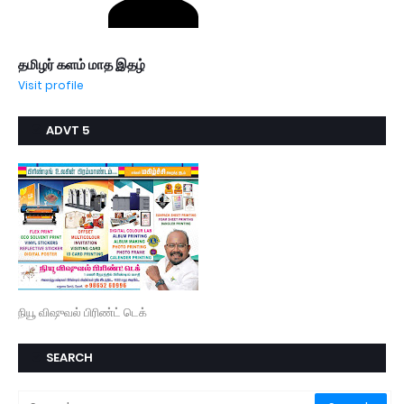
தமிழர் களம் மாத இதழ்
Visit profile
ADVT 5
நியூ விஷுவல் பிரிண்ட் டெக்
SEARCH