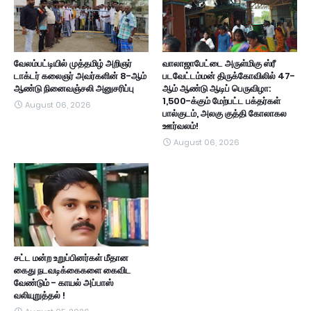
வேலம்பட்டியில் முத்தமிழ் அறிஞர்
வாலாஜாபேட்டை அருள்மிகு ஸ்ரீ
டாக்டர் கலைஞர் அவர்களின் 8-ஆம்
படவேட்டம்மன் திருக்கோவிலில் 47-
ஆண்டு நினைவஞ்சலி அனுசரிப்பு
ஆம் ஆண்டு ஆடிப் பெருவிழா:
1,500-க்கும் மேற்பட்ட பக்தர்கள்
August 06, 2026
பால்குடம், அலகு குத்தி கோலாகல
ஊர்வலம்!
August 06, 2026
சட்ட மன்ற உறுப்பினர்கள் மீதான
கைது நடவடிக்கைகளை கைவிட
வேண்டும் - காயல் அப்பாஸ்
வலியுறுத்தல் !