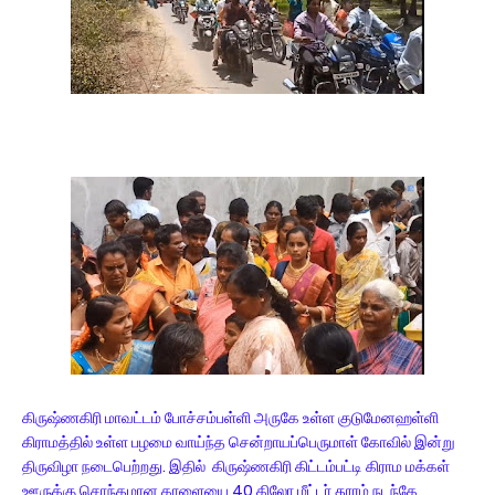
கிருஷ்ணகிரி மாவட்டம் போச்சம்பள்ளி அருகே உள்ள குடுமேனஹள்ளி
கிராமத்தில் உள்ள பழமை வாய்ந்த சென்றாயப்பெருமாள் கோவில் இன்று
திருவிழா நடைபெற்றது. இதில் கிருஷ்ணகிரி கிட்டம்பட்டி கிராம மக்கள்
ஊருக்கு சொந்தமான காளையை 40 கிலோ மீட்டர் தூரம் நடந்தே