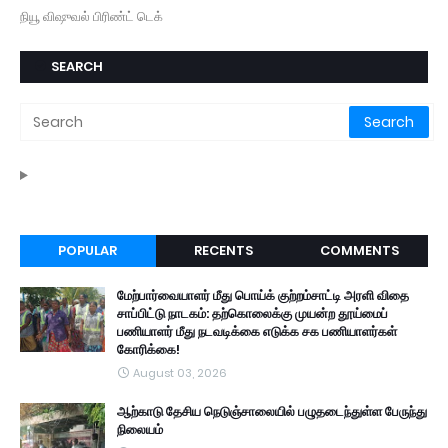
நியூ விஷுவல் பிரிண்ட் டெக்
SEARCH
POPULAR
RECENTS
COMMENTS
மேற்பார்வையாளர் மீது பொய்க் குற்றம்சாட்டி அரளி விதை
சாப்பிட்டு நாடகம்: தற்கொலைக்கு முயன்ற தூய்மைப்
பணியாளர் மீது நடவடிக்கை எடுக்க சக பணியாளர்கள்
கோரிக்கை!
August 03, 2026
ஆற்காடு தேசிய நெடுஞ்சாலையில் பழுதடைந்துள்ள பேருந்து
நிலையம்