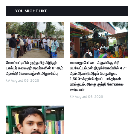
YOU MIGHT LIKE
வேலம்பட்டியில் முத்தமிழ் அறிஞர்
வாலாஜாபேட்டை அருள்மிகு ஸ்ரீ
டாக்டர் கலைஞர் அவர்களின் 8-ஆம்
படவேட்டம்மன் திருக்கோவிலில் 47-
ஆண்டு நினைவஞ்சலி அனுசரிப்பு
ஆம் ஆண்டு ஆடிப் பெருவிழா:
1,500-க்கும் மேற்பட்ட பக்தர்கள்
August 06, 2026
பால்குடம், அலகு குத்தி கோலாகல
ஊர்வலம்!
August 06, 2026