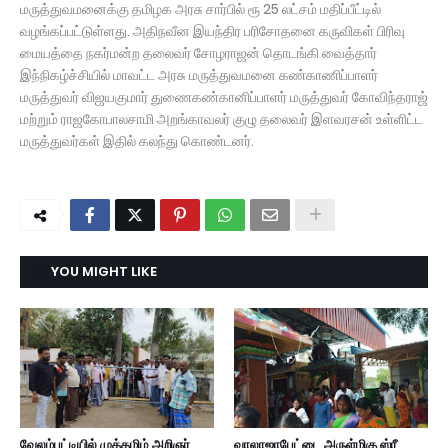
மருத்துவமனைக்கு தமிழக அரசு சார்பில் ரூ 25 லட்சம் மதிப்பீட்டில்
வழங்கப்பட்டுள்ளது. அதிநவீன இயந்திர பரிசோதனை கருவிகள் பிரிவு
மையத்தை நகர்மன்ற தலைவர் சோழராஜன் தொடங்கி வைத்தார்
இந்நிகழ்ச்சியில் மாவட்ட அரசு மருத்துவமனை கண்காணிப்பாளர்
மருத்துவர் விஜயகுமார் துணைகண்கானிப்பாளர் மருத்துவர் கோவிந்தராஜ்
மற்றும் ராஜகோபாலசாமி அறங்காவலர் குழு தலைவர் இளவரசன் உள்ளிட்ட
மருத்துவர்கள் இதில் கலந்து கொண்டனர்.
YOU MIGHT LIKE
வேலம்பட்டியில் முத்தமிழ் அறிஞர்
வாலாஜாபேட்டை அருள்மிகு ஸ்ரீ