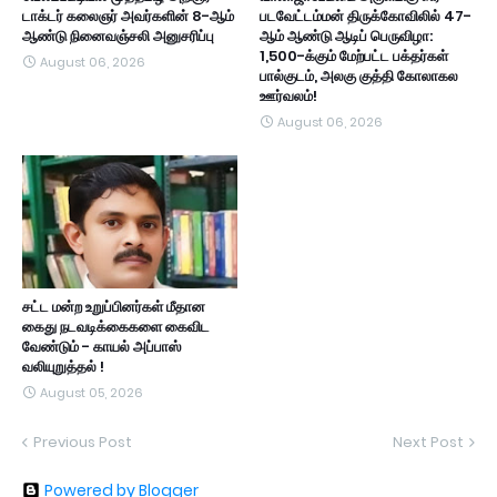
டாக்டர் கலைஞர் அவர்களின் 8-ஆம்
படவேட்டம்மன் திருக்கோவிலில் 47-
ஆண்டு நினைவஞ்சலி அனுசரிப்பு
ஆம் ஆண்டு ஆடிப் பெருவிழா:
1,500-க்கும் மேற்பட்ட பக்தர்கள்
August 06, 2026
பால்குடம், அலகு குத்தி கோலாகல
ஊர்வலம்!
August 06, 2026
சட்ட மன்ற உறுப்பினர்கள் மீதான
கைது நடவடிக்கைகளை கைவிட
வேண்டும் - காயல் அப்பாஸ்
வலியுறுத்தல் !
August 05, 2026
Previous Post
Next Post
Powered by Blogger