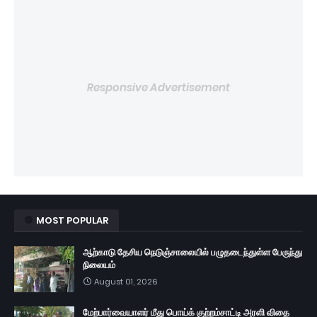
Responsive Advertisement
MOST POPULAR
ஆற்காடு தேசிய நெடுஞ்சாலையில் பழுதடைந்துள்ள பேருந்து
நிலையம்
August 01, 2026
மேற்பார்வையாளர் மீது பொய்க் குற்றம்சாட்டி அரளி விதை