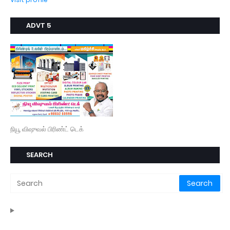
ADVT 5
நியூ விஷுவல் பிரிண்ட் டெக்
SEARCH