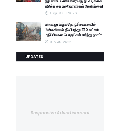
தூய்மைப் பணியாளர் மீது நடவடிக்கை
எடுக்க சக பணியாளர்கள் கோரிக்கை!
August 03, 2026
வாலாஜா பஞ்சு தொழிற்சாலையில்
மின்கசிவால் தீ விபத்து: ₹10 லட்சம்
மதிப்பிலான பொருட்கள் எரிந்து நாசம்!
July 30, 2026
UPDATES
Responsive Advertisement