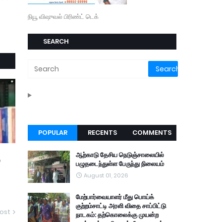
நியூ விஷுவல் பிரிண்ட் டெக்
SEARCH
POPULAR
RECENTS
COMMENTS
ஆற்காடு தேசிய நெடுஞ்சாலையில்
்
பழுதடைந்துள்ள பேருந்து நிலையம்
August 01, 2026
மேற்பார்வையாளர் மீது பொய்க்
குற்றம்சாட்டி அரளி விதை சாப்பிட்டு
ost
நாடகம்: தற்கொலைக்கு முயன்ற