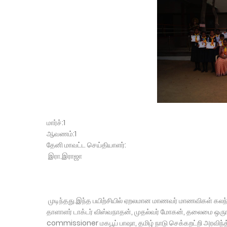
மார்ச்:1
ஆவணம்:1
தேனி மாவட்ட செய்தியாளர்:
இரா.இராஜா
முடிந்தது.இந்த பயிற்சியில் ஏறலமான மாணவர் மாணவிகள் கலந
தாளாளர் டாக்டர் விஸ்வநாதன், முதல்வர் மோகன், தலைமை ஒருங்
commissioner மகபூப் பாஷா, தமிழ் நாடு செக்கறட்றி அரவிந