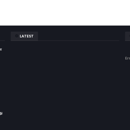
LATEST
ள
Er
து