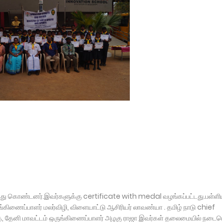
்து கொண்டனர்.இவர்களுக்கு certificate with medal வழங்கப்பட்டது.பள்ளி
கிணைப்பாளர் மலர்விழி, விளையாட்டு ஆசிரியர் லாவண்யா . தமிழ் நாடு chief
்த், தேனி மாவட்டம் ஒருங்கிணைப்பாளர் அழகு ராஜா இவர்கள் தலைமையில் நடைப