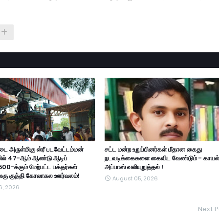
ை அருள்மிகு ஸ்ரீ படவேட்டம்மன்
சட்ட மன்ற உறுப்பினர்கள் மீதான கைது
ில் 47-ஆம் ஆண்டு ஆடிப்
நடவடிக்கைகளை கைவிட வேண்டும் - காயல
500-க்கும் மேற்பட்ட பக்தர்கள்
அப்பாஸ் வலியுறுத்தல் !
அலகு குத்தி கோலாகல ஊர்வலம்!
August 05, 2026
6, 2026
Next P