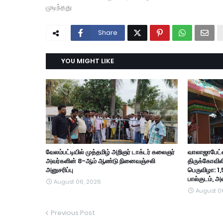
முடிந்தது
Share
YOU MIGHT LIKE
வேலம்பட்டியில் முத்தமிழ் அறிஞர் டாக்டர் கலைஞர்
வாலாஜாபேட்ட
அவர்களின் 8-ஆம் ஆண்டு நினைவஞ்சலி
திருக்கோவில
அனுசரிப்பு
பெருவிழா: 1,
பால்குடம், 
August 06, 2026
August 0
Previous Post