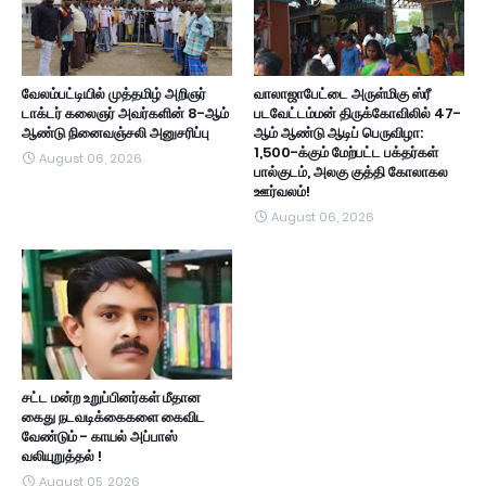
வேலம்பட்டியில் முத்தமிழ் அறிஞர்
வாலாஜாபேட்டை அருள்மிகு ஸ்ரீ
டாக்டர் கலைஞர் அவர்களின் 8-ஆம்
படவேட்டம்மன் திருக்கோவிலில் 47-
ஆண்டு நினைவஞ்சலி அனுசரிப்பு
ஆம் ஆண்டு ஆடிப் பெருவிழா:
1,500-க்கும் மேற்பட்ட பக்தர்கள்
August 06, 2026
பால்குடம், அலகு குத்தி கோலாகல
ஊர்வலம்!
August 06, 2026
சட்ட மன்ற உறுப்பினர்கள் மீதான
கைது நடவடிக்கைகளை கைவிட
வேண்டும் - காயல் அப்பாஸ்
வலியுறுத்தல் !
August 05, 2026