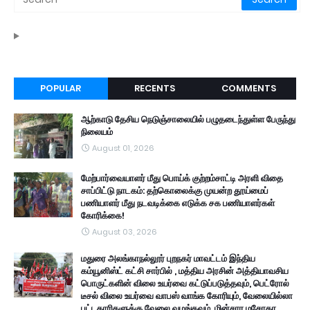
POPULAR
RECENTS
COMMENTS
ஆற்காடு தேசிய நெடுஞ்சாலையில் பழுதடைந்துள்ள பேருந்து
நிலையம்
August 01, 2026
மேற்பார்வையாளர் மீது பொய்க் குற்றம்சாட்டி அரளி விதை
சாப்பிட்டு நாடகம்: தற்கொலைக்கு முயன்ற தூய்மைப்
பணியாளர் மீது நடவடிக்கை எடுக்க சக பணியாளர்கள்
கோரிக்கை!
August 03, 2026
மதுரை அலங்காநல்லூர் புறநகர் மாவட்டம் இந்திய
கம்யூனிஸ்ட் கட்சி சார்பில் , மத்திய அரசின் அத்தியாவசிய
பொருட்களின் விலை உயர்வை கட்டுப்படுத்தவும், பெட்ரோல்
டீசல் விலை உயர்வை வாபஸ் வாங்க கோரியும், வேலையில்லா
பட்டதாரிகளுக்கு வேலை வழங்கவும், மின்சார மசோதா