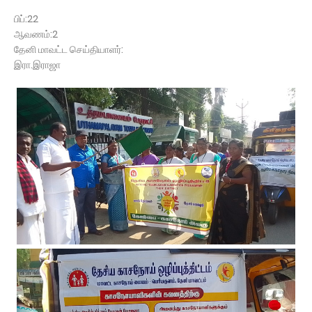
பிப்:22
ஆவணம்:2
தேனி மாவட்ட செய்தியாளர்:
இரா.இராஜா