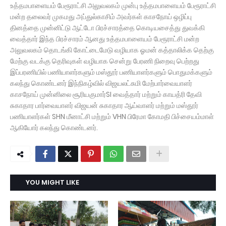
உத்தமபாளையம் பேரூராட்சி அலுவலகம் முன்பு உத்தமபாளையம் பேரூராட்சி
மன்ற தலைவர் முகமது அப்துல்காசிம் அவர்கள் காசநோய் ஒழிப்பு
தினத்தை முன்னிட்டு ஆட்டோ பிரச்சாரத்தை கொடியசைத்து துவக்கி
வைத்தார் இந்த பிரச்சாரம் ஆனது உத்தமபாளையம் பேரூராட்சி மன்ற
அலுவலகம் தொடங்கி கோட்டைமேடு வழியாக ஓமன் கத்தாலிக்க தெற்கு
மேற்கு வடக்கு தெரிவுகள் வழியாக சென்று பேரணி நிறைவு பெற்றது
இப்பரணியில் பணியாளர்களும் மஸ்தூர் பணியாளர்களும் பொதுமக்களும்
கலந்து கொண்டனர் இந்நிகழ்வில் விஜயலட்சுமி மேற்பார்வையாளர்
காசநோய் முன்னிலை சூரியகுமார்SI வைத்தார் மற்றும் காயத்ரி தேவி
சுகாதார பார்வையாளர் விஜயன் சுகாதார ஆய்வாளர் மற்றும் மஸ்தூர்
பணியாளர்கள் SHN மீனாட்சி மற்றும் VHN பிரேமா கோமதி பிச்சையம்மாள்
ஆகியோர் கலந்து கொண்டனர்.
YOU MIGHT LIKE