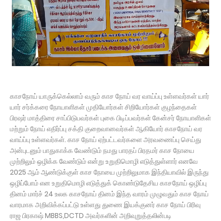
காசநோய் யாருக்கெல்லாம் வரும் காச நோய் வர வாய்ப்பு உள்ளவர்கள் யார்
யார் சர்க்கரை நோயாளிகள் முதியோர்கள் சிறியோர்கள் குழந்தைகள்
பிரஷர் மாத்திரை சாப்பிடுபவர்கள் புகை பிடிப்பவர்கள் கேன்சர் நோயாளிகள்
மற்றும் நோய் எதிர்ப்பு சக்தி குறைவானவர்கள் ஆகியோர் காசநோய் வர
வாய்ப்பு உள்ளவர்கள். காச நோய் ஏற்பட்டவர்களை அரவணைப்பு செய்து
அன்புடனும் பாதுகாக்க வேண்டும் நமது பாரதப் பிரதமர் காச நோயை
முற்றிலும் ஒழிக்க வேண்டும் என்று உறுதிமொழி எடுத்துள்ளார் எனவே
2025 ஆம் ஆண்டுக்குள் காச நோயை முற்றிலுமாக இந்தியாவில் இருந்து
ஒழிப்போம் என உறுதிமொழி எடுத்துக் கொண்டுதேசிய காசநோய் ஒழிப்பு
தினம் மார்ச் 24 உலக காசநோய் தினம் இந்த வாரம் முழுவதும் காச நோய்
வாரமாக அறிவிக்கப்பட்டு உள்ளது துணை இயக்குனர் காச நோய் பிரிவு
ராஜ பிரகாஷ் MBBS,DCTD அவர்களின் அறிவுறுத்தலின்படி