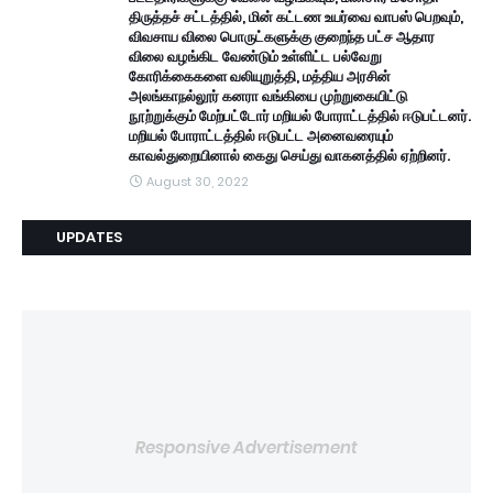
திருத்தச் சட்டத்தில், மின் கட்டண உயர்வை வாபஸ் பெறவும்,
விவசாய விலை பொருட்களுக்கு குறைந்த பட்ச ஆதார
விலை வழங்கிட வேண்டும் உள்ளிட்ட பல்வேறு
கோரிக்கைகளை வலியுறுத்தி, மத்திய அரசின்
அலங்காநல்லூர் கனரா வங்கியை முற்றுகையிட்டு
நூற்றுக்கும் மேற்பட்டோர் மறியல் போராட்டத்தில் ஈடுபட்டனர்.
மறியல் போராட்டத்தில் ஈடுபட்ட அனைவரையும்
காவல்துறையினால் கைது செய்து வாகனத்தில் ஏற்றினர்.
August 30, 2022
UPDATES
Responsive Advertisement