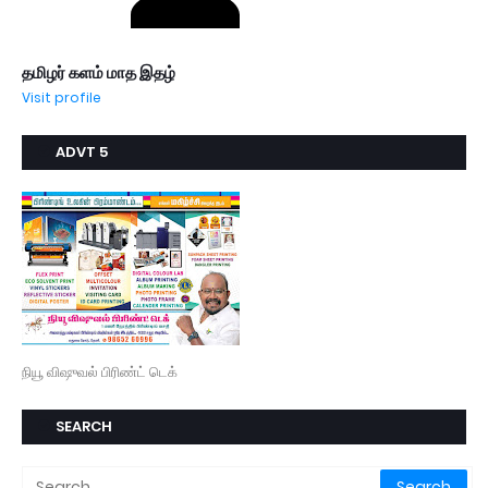
தமிழர் களம் மாத இதழ்
Visit profile
ADVT 5
நியூ விஷுவல் பிரிண்ட் டெக்
SEARCH