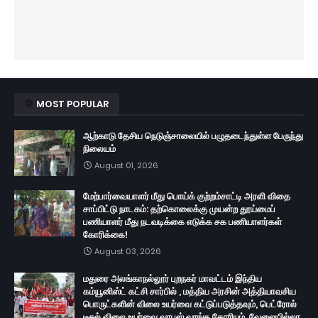
MOST POPULAR
ஆற்காடு தேசிய நெடுஞ்சாலையில் பழுதடைந்துள்ள பேருந்து
நிலையம்
August 01, 2026
மேற்பார்வையாளர் மீது பொய்க் குற்றம்சாட்டி அரளி விதை
சாப்பிட்டு நாடகம்: தற்கொலைக்கு முயன்ற தூய்மைப்
பணியாளர் மீது நடவடிக்கை எடுக்க சக பணியாளர்கள்
கோரிக்கை!
August 03, 2026
மதுரை அலங்காநல்லூர் புறநகர் மாவட்டம் இந்திய
கம்யூனிஸ்ட் கட்சி சார்பில் , மத்திய அரசின் அத்தியாவசிய
பொருட்களின் விலை உயர்வை கட்டுப்படுத்தவும், பெட்ரோல்
டீசல் விலை உயர்வை வாபஸ் வாங்க கோரியும், வேலையில்லா