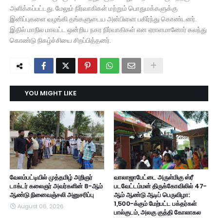
அளிக்கப்பட்டது. மேலும் நிர்வாகிகள் மற்றும் பொதுமக்களுக்கு
இனிப்புகளை வழங்கி தங்களுடைய அன்பினை பகிர்ந்து கொண்டனர்.
இதில் மாநில மாவட்ட ஒன்றிய நகர நிர்வாகிகள் என ஏராளமானோர் கலந்து
கொண்டு நிகழ்ச்சியை சிறப்பித்தனர்.
YOU MIGHT LIKE
வேலம்பட்டியில் முத்தமிழ் அறிஞர்
வாலாஜாபேட்டை அருள்மிகு ஸ்ரீ
டாக்டர் கலைஞர் அவர்களின் 8-ஆம்
படவேட்டம்மன் திருக்கோவிலில் 47-
ஆண்டு நினைவஞ்சலி அனுசரிப்பு
ஆம் ஆண்டு ஆடிப் பெருவிழா:
1,500-க்கும் மேற்பட்ட பக்தர்கள்
August 06, 2026
பால்குடம், அலகு குத்தி கோலாகல