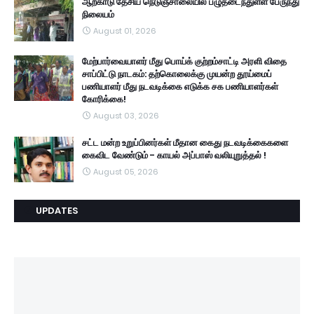
ஆற்காடு தேசிய நெடுஞ்சாலையில் பழுதடைந்துள்ள பேருந்து
நிலையம்
August 01, 2026
மேற்பார்வையாளர் மீது பொய்க் குற்றம்சாட்டி அரளி விதை
சாப்பிட்டு நாடகம்: தற்கொலைக்கு முயன்ற தூய்மைப்
பணியாளர் மீது நடவடிக்கை எடுக்க சக பணியாளர்கள்
கோரிக்கை!
August 03, 2026
சட்ட மன்ற உறுப்பினர்கள் மீதான கைது நடவடிக்கைகளை
கைவிட வேண்டும் - காயல் அப்பாஸ் வலியுறுத்தல் !
August 05, 2026
UPDATES