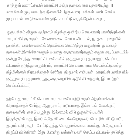
சாத்தூர் ஊராட்சியில் ஊராட்சி மன்ற தலைவராக பதவியேற்று 11
மாதங்கள் முடிவடைந்த நிலையில் இதுவரை மக்கள் பணி செய்ய
முடியாமல் பல நிலைகளில் ஒடுக்கப்பட்டு வருகிறேன் என்றார்
ஒரு பக்கம் திமுக ஆற்காடு கீழக்கு ஒன்றிய செயலாளர் பாண்டுரங்கன்
ஊராட்சிக்கு வரும் வேலைகளை செய்யவிடாமல், நூதன முறையில்
ஒடுக்கி, பலநிலைகளில் தொல்லை கொடுத்து வருகிறார் துணைத்
தலைவர் இளங்கோவனும் அவரது ஆதரவாளர்களும் சமூக அடிப்படையில்
ஒன்று சேர்ந்து ஊராட்சி பணிகளில் ஒத்துழைப்பு தராமலும், செய்ய
விடாமல் தடுத்து வருகிறார், ஊராட்சி செயலாளராக செயல்பட்டு வந்த
கீழ்மின்னல் கிராமத்தைச் சேர்ந்த திருமால் என்பவர் ஊராட்சி பணிகளில்
ஒத்துழைப்பு தராமல், நூதனமுறையில் ஒடுக்கி வந்தார், இடமாற்றம்
செய்யப்பட்டார்
தற்போது ஊராட்சி செயலாளராக பணியாற்றி வரும் அரும்பாக்கம்
கிராமத்தைச் சேர்ந்த ஆறுமுகம், மரியாதை இல்லாமல் பேசுகிறார்,
தலைவரின் கையெழுத்து இல்லாமல் வீடு ஒருவர் பெயரில்
இருக்கும்போது, இவர் அதே வீட்டை வேறொருவர் பெயரில் வீட்டு வரி ,
குழாய் வரி ரசதி போட்டு தந்து பொதுமக்களை எனக்கு விரோதமாய்
திருப்பி விடுகிறார் இது போன்று மக்கள் பணி செய்ய விடாமல் தடுத்து