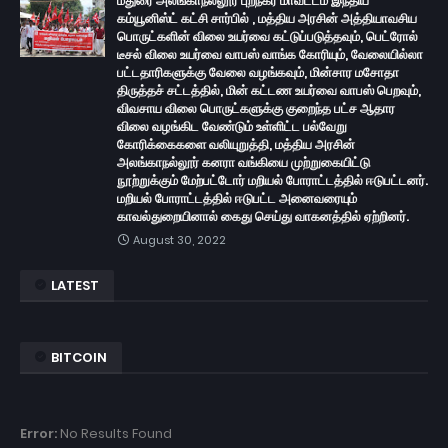
மதுரை அலங்காநல்லூர் புறநகர் மாவட்டம் இந்திய
கம்யூனிஸ்ட் கட்சி சார்பில் , மத்திய அரசின் அத்தியாவசிய
பொருட்களின் விலை உயர்வை கட்டுப்படுத்தவும், பெட்ரோல்
டீசல் விலை உயர்வை வாபஸ் வாங்க கோரியும், வேலையில்லா
பட்டதாரிகளுக்கு வேலை வழங்கவும், மின்சார மசோதா
திருத்தச் சட்டத்தில், மின் கட்டண உயர்வை வாபஸ் பெறவும்,
விவசாய விலை பொருட்களுக்கு குறைந்த பட்ச ஆதார
விலை வழங்கிட வேண்டும் உள்ளிட்ட பல்வேறு
கோரிக்கைகளை வலியுறுத்தி, மத்திய அரசின்
அலங்காநல்லூர் கனரா வங்கியை முற்றுகையிட்டு
நூற்றுக்கும் மேற்பட்டோர் மறியல் போராட்டத்தில் ஈடுபட்டனர்.
மறியல் போராட்டத்தில் ஈடுபட்ட அனைவரையும்
காவல்துறையினால் கைது செய்து வாகனத்தில் ஏற்றினர்.
August 30, 2022
LATEST
BITCOIN
Error:
No Results Found