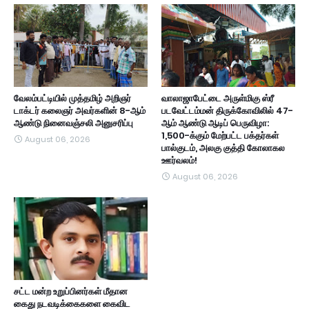
வேலம்பட்டியில் முத்தமிழ் அறிஞர்
வாலாஜாபேட்டை அருள்மிகு ஸ்ரீ
டாக்டர் கலைஞர் அவர்களின் 8-ஆம்
படவேட்டம்மன் திருக்கோவிலில் 47-
ஆண்டு நினைவஞ்சலி அனுசரிப்பு
ஆம் ஆண்டு ஆடிப் பெருவிழா:
1,500-க்கும் மேற்பட்ட பக்தர்கள்
August 06, 2026
பால்குடம், அலகு குத்தி கோலாகல
ஊர்வலம்!
August 06, 2026
சட்ட மன்ற உறுப்பினர்கள் மீதான
கைது நடவடிக்கைகளை கைவிட