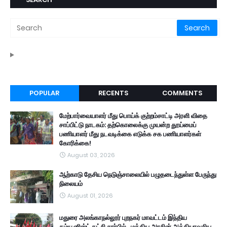
POPULAR
RECENTS
COMMENTS
மேற்பார்வையாளர் மீது பொய்க் குற்றம்சாட்டி அரளி விதை
சாப்பிட்டு நாடகம்: தற்கொலைக்கு முயன்ற தூய்மைப்
பணியாளர் மீது நடவடிக்கை எடுக்க சக பணியாளர்கள்
கோரிக்கை!
August 03, 2026
ஆற்காடு தேசிய நெடுஞ்சாலையில் பழுதடைந்துள்ள பேருந்து
நிலையம்
August 01, 2026
மதுரை அலங்காநல்லூர் புறநகர் மாவட்டம் இந்திய
கம்யூனிஸ்ட் கட்சி சார்பில் , மத்திய அரசின் அத்தியாவசிய