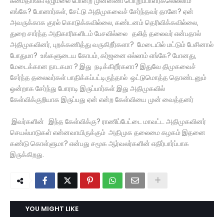
சுமைதாங்கி ஏழுமலை போன்ற முன்னணி பொறுப்பாளர்கலெல்லாம்
எங்கே? போனார்கள், சேட்டு அதிமுகவைச் சேர்ந்தவர் தானே? ஏன்
அவருக்காக குரல் கொடுக்கவில்லை, கண்டனம் தெரிவிக்கவில்லை,
துறை சார்ந்த அதிகாரிகளிடம் பேசவில்லை தலித் தலைவர் என்பதால்
அதிமுகவினர், புறக்கணித்து வருகிறீர்களா? மேடையில் மட்டும் பேசினால்
போதுமா? உங்களுடைய கோபம், கர்ஜனை எல்லாம் எங்கே? போனது,
மேடைக்கான நாடகமா ? இது நடிக்கிறீர்களா? இதுவே திமுகவைச்
சேர்ந்த தலைவர்கள் பாதிக்கப்பட்டிருந்தால் ஒட்டுமொத்த தொண்டனும்
ஒன்றாக சேர்ந்து போராடி இருப்பார்கள் இது அதிமுகவில்
கேள்விக்குறியாக இருப்பது ஏன் என்ற கேள்வியை முன் வைத்தனர்
இவர்களின் இந்த கேள்விக்கு? ராணிப்பேட்டை மாவட்ட அதிமுகவினர்
செயல்பாடுகள் என்னவாயிருக்கும் அதிமுக தலைமை கழகம் இதனை
கண்டு கொள்ளுமா? என்பது சமூக ஆர்வலர்களின் எதிர்பார்ப்பாக
இருக்கிறது.
YOU MIGHT LIKE