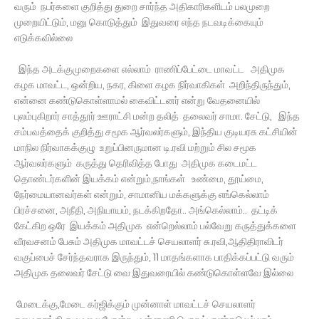
வரும் நபர்களை குறித்து துறை சார்ந்த அதிகாரிகளிடம் பலமுறை
முறையிட்டும், மனு கொடுத்தும் இதுவரை எந்த நடவடிக்கையும்
எடுக்கவில்லை
இந்த அடக்குமுறைகளை எல்லாம் ராணிப்பேட்டை மாவட்ட அதிமுக
கழக மாவட்ட, ஒன்றிய, நகர, கிளை கழக நிர்வாகிகள் அறிந்திருந்தும்,
என்னை கண்டுகொள்ளாமல் கைவிட்டனர் என்று வேதனையில்
புலம்புகிறார் சாத்தூர் ஊராட்சி மன்ற தலித் தலைவர் சாமா. சேட்டு, இந்த
சம்பவத்தைக் குறித்து சமூக ஆர்வலர்களும், இந்திய குடியரசு கட்சியின்
மாநில நிர்வாகக்குழு உறுப்பினருமான டி.ரவி மற்றும் சில சமூக
ஆர்வலர்களும் கருத்து தெரிவித்த போது அதிமுக கடைமட்ட
தொண்டர்களின் இயக்கம் என்றும்,நாங்கள் உண்மை, தூய்மை,
நேர்மையானவர்கள் என்றும், சாமானிய மக்களுக்கு எங்கெல்லாம்
பிரச்சனை, அநீதி, அநியாயம், நடக்கிறதோ.. அங்கெல்லாம்.. தட்டிக்
கேட்கிற ஒரே இயக்கம் அதிமுக என்றெல்லாம் பல்வேறு கருத்துக்களை
வீரவசனம் பேசும் அதிமுக மாவட்டச் செயலாளர் சு.ரவி,ஆதிதிராவிடர்
வகுப்பைச் சேர்ந்தவராக இருந்தும், 11 மாதங்களாக பாதிக்கப்பட்டு வரும்
அதிமுக தலைவர் சேட்டு வை இதுவரையில் கண்டுகொள்ளவே இல்லை
மேடைக்கு,மேடை கர்ஜிக்கும் முன்னாள் மாவட்டச் செயலாளர்