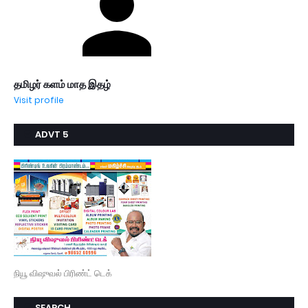
தமிழர் களம் மாத இதழ்
Visit profile
ADVT 5
நியூ விஷுவல் பிரிண்ட் டெக்
SEARCH