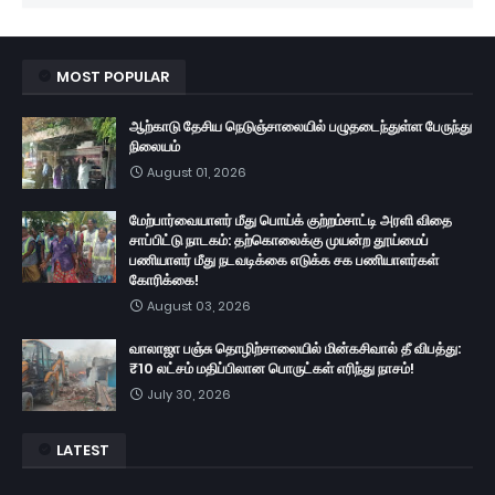
MOST POPULAR
ஆற்காடு தேசிய நெடுஞ்சாலையில் பழுதடைந்துள்ள பேருந்து
நிலையம்
August 01, 2026
மேற்பார்வையாளர் மீது பொய்க் குற்றம்சாட்டி அரளி விதை
சாப்பிட்டு நாடகம்: தற்கொலைக்கு முயன்ற தூய்மைப்
பணியாளர் மீது நடவடிக்கை எடுக்க சக பணியாளர்கள்
கோரிக்கை!
August 03, 2026
வாலாஜா பஞ்சு தொழிற்சாலையில் மின்கசிவால் தீ விபத்து:
₹10 லட்சம் மதிப்பிலான பொருட்கள் எரிந்து நாசம்!
July 30, 2026
LATEST