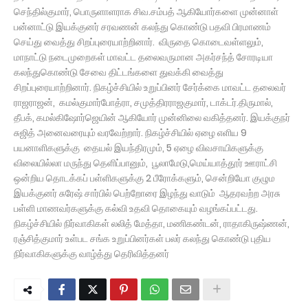
செந்தில்குமார், பொருளாளராக சிவ.சம்பத் ஆகியோர்களை முன்னாள்
பன்னாட்டு இயக்குனர் சரவணன் கலந்து கொண்டு பதவி பிரமாணம்
செய்து வைத்து சிறப்புரையாற்றினார். விருதை கொடைவள்ளலும்,
மாநாட்டு நடைமுறைகள் மாவட்ட தலைவருமான அகர்சந்த் சோரடியா
கலந்துகொண்டு சேவை திட்டங்களை துவக்கி வைத்து
சிறப்புரையாற்றினார். நிகழ்ச்சியில் உறுப்பினர் சேர்க்கை மாவட்ட தலைவர்
ராஜராஜன், கமல்குமார்போத்ரா, சமுத்திரராஜகுமார், டாக்டர்.திருமால்,
தீபக், கமல்கிஷோர்ஜெயின் ஆகியோர் முன்னிலை வகித்தனர். இயக்குநர்
சுஜித் அனைவரையும் வரவேற்றார். நிகழ்ச்சியில் ஏழை எளிய 9
பயனாளிகளுக்கு தையல் இயந்திரமும், 5 ஏழை விவசாயிகளுக்கு
விலையில்லா மருந்து தெளிப்பானும், பூலாமேடு,மெய்யாத்தூர் ஊராட்சி
ஒன்றிய தொடக்கப் பள்ளிகளுக்கு 2 பீரோக்களும், சென்றியோ குழும
இயக்குனர் சுரேஷ் சார்பில் பெற்றோரை இழந்து வாடும் ஆதரவற்ற அரசு
பள்ளி மாணவர்களுக்கு கல்வி உதவி தொகையும் வழங்கப்பட்டது.
நிகழ்ச்சியில் நிர்வாகிகள் லலித் மேத்தா, மணிகண்டன், ராதாகிருஷ்ணன்,
ரஞ்சித்குமார் உள்பட சங்க உறுப்பினர்கள் பலர் கலந்து கொண்டு புதிய
நிர்வாகிகளுக்கு வாழ்த்து தெரிவித்தனர்