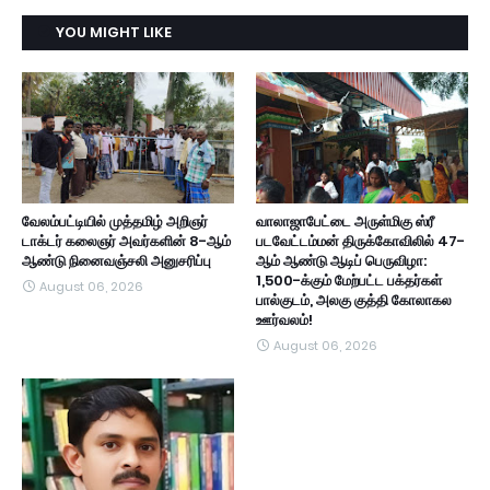
YOU MIGHT LIKE
வேலம்பட்டியில் முத்தமிழ் அறிஞர்
வாலாஜாபேட்டை அருள்மிகு ஸ்ரீ
டாக்டர் கலைஞர் அவர்களின் 8-ஆம்
படவேட்டம்மன் திருக்கோவிலில் 47-
ஆண்டு நினைவஞ்சலி அனுசரிப்பு
ஆம் ஆண்டு ஆடிப் பெருவிழா:
1,500-க்கும் மேற்பட்ட பக்தர்கள்
August 06, 2026
பால்குடம், அலகு குத்தி கோலாகல
ஊர்வலம்!
August 06, 2026