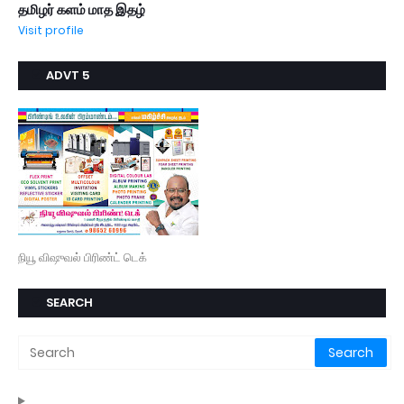
தமிழர் களம் மாத இதழ்
Visit profile
ADVT 5
நியூ விஷுவல் பிரிண்ட் டெக்
SEARCH