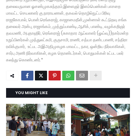
தலைவருமான ஓசண்முகசுந்தரம்,இளைஞர் இளம்பெண்கள் பாசறை
மாவட்ட செயலாளர் கு.நாராயணன், தகவல் தொழில்நுட்ப பிரிவு
ராஜகோபால், பொன்.ரெங்கராஜ், காஜாமைதீன்,முன்னாள் கூட்டுறவு சங்க
தலைவர் அன்பு, ராஜாங்கம், முத்துப்பாண்டி,ஆசிக், பாண்டி, வழக்கறிஞர்
தவமணி, அபுதாஹிர், ரெங்கராஜ் (சுகாதார ஆய்வாளர் (ஓய்வு))நகர்மன்ற
உறுப்பினர்கள் முத்துலட்சுமி, குருசாமி, ராணி, சத்யா தண்டபாணி, சந்திரா
ரவிக்குமார், உட்பட அஇஅதிமுகழக மாவட்ட, நகர, ஒன்றிய நிர்வாகிகள்,
சார்பு அணி நிர்வாகிகள், கழக தொண்டர்கள், பொதுமக்கள் உட்பட பலர்
கலந்து கொண்டனர்.*
YOU MIGHT LIKE