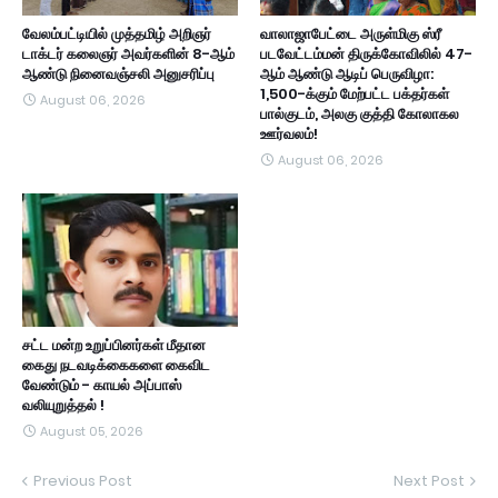
வேலம்பட்டியில் முத்தமிழ் அறிஞர்
வாலாஜாபேட்டை அருள்மிகு ஸ்ரீ
டாக்டர் கலைஞர் அவர்களின் 8-ஆம்
படவேட்டம்மன் திருக்கோவிலில் 47-
ஆண்டு நினைவஞ்சலி அனுசரிப்பு
ஆம் ஆண்டு ஆடிப் பெருவிழா:
1,500-க்கும் மேற்பட்ட பக்தர்கள்
August 06, 2026
பால்குடம், அலகு குத்தி கோலாகல
ஊர்வலம்!
August 06, 2026
சட்ட மன்ற உறுப்பினர்கள் மீதான
கைது நடவடிக்கைகளை கைவிட
வேண்டும் - காயல் அப்பாஸ்
வலியுறுத்தல் !
August 05, 2026
Previous Post
Next Post