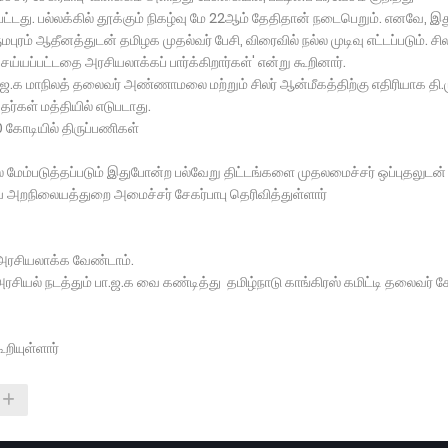
து. பல்லக்கில் தூக்கும் நிகழ்வு மே 22ஆம் தேதிதான் நடைபெறும். எனவே, இத
ரம் ஆதீனத்துடன் தமிழக முதல்வர் பேசி, விரைவில் நல்ல முடிவு எட்டப்படும். சில
ெய்யப்பட்டதை அரசியலாக்கப் பார்க்கிறார்கள்' என்று கூறினார்.
 மாநிலத் தலைவர் அண்ணாமலை மற்றும் சிலர் ஆன்மீகத்திற்கு எதிரியாக தி.
தர்கள் மத்தியில் எடுபடாது.
0 கோடியில் திருப்பணிகள்
ில் மேம்படுத்தப்படும் இதுபோன்ற பல்வேறு திட்டங்களை முதலமைச்சர் ஒப்புதலுடன்
ய அறநிலையத்துறை அமைச்சர் சேகர்பாபு தெரிவித்துள்ளார்
அரசியலாக்க வேண்டாம்.
சியல் நடத்தும் பா‌.ஜ.க வை கண்டித்து தமிழ்நாடு காங்கிரஸ் கமிட்டி தலைவர் க
றியுள்ளார்