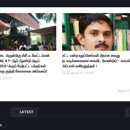
ை அருள்மிகு ஸ்ரீ படவேட்டம்மன்
சட்ட மன்ற உறுப்பினர்கள் மீதான கைது
ில் 47-ஆம் ஆண்டு ஆடிப்
நடவடிக்கைகளை கைவிட வேண்டும் - காயல
500-க்கும் மேற்பட்ட பக்தர்கள்
அப்பாஸ் வலியுறுத்தல் !
அலகு குத்தி கோலாகல ஊர்வலம்!
August 05, 2026
6, 2026
Next P
LATEST
ள