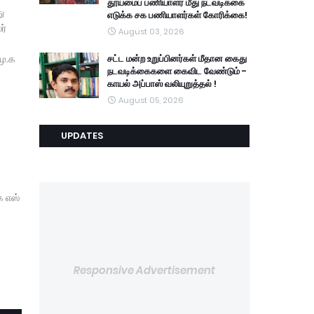
தூய்மைப் பணியாளர் மீது நடவடிக்கை
ு
எடுக்க சக பணியாளர்கள் கோரிக்கை!
ர்
August 03, 2026
மு.க
சட்ட மன்ற உறுப்பினர்கள் மீதான கைது
நடவடிக்கைகளை கைவிட வேண்டும் -
காயல் அப்பாஸ் வலியுறுத்தல் !
August 05, 2026
UPDATES
ே எஸ்
Responsive Advertisement