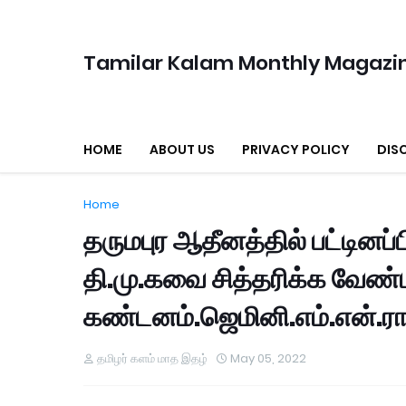
Tamilar Kalam Monthly Magazi
HOME
ABOUT US
PRIVACY POLICY
DIS
Home
தருமபுர ஆதீனத்தில் பட்டினப
தி.மு.கவை சித்தரிக்க வேண்டா
கண்டனம்.ஜெமினி.எம்.என்.ர
தமிழர் களம் மாத இதழ்
May 05, 2022