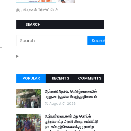
நியூ விஷுவல் பிரிண்ட் டெக்
SEARCH
்ட
POPULAR
RECENTS
COMMENTS
ஆற்காடு தேசிய நெடுஞ்சாலையில்
பழுதடைந்துள்ள பேருந்து நிலையம்
August 01, 2026
மேற்பார்வையாளர் மீது பொய்க்
குற்றம்சாட்டி அரளி விதை சாப்பிட்டு
நாடகம்: தற்கொலைக்கு முயன்ற