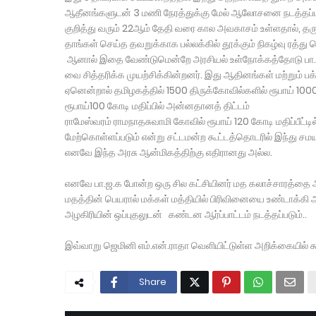
ஆதீனங்களுடன் 3 மணி நேரத்துக்கு மேல் ஆலோசனை நடத்தப்பட்ட
குறித்து வரும் 22ஆம் தேதி வரை கால அவகாசம் உள்ளதால், தருமபு
தாங்கள் செய்த தவறுக்காக பல்லக்கில் தூக்கும் நிகழ்வு ரத்து ச
ஆனால் இதை வேண்டுமென்றே அரசியல் உள்நோக்கத்தோடு பா.ஜ.க
வை சித்தரிக்க முயற்சிக்கின்றனர். இது ஆதினங்கள் மற்றும் பக்
ஏனென்றால் தமிழகத்தில் 1500 திருக்கோவில்களில் ரூபாய் 100
ரூபாய்100 கோடி மதிப்பில் அன்னதானத் திட்டம்
ராமேஸ்வரம் ராமநாதசுவாமி கோவில் ரூபாய் 120 கோடி மதிப்பீட்ட
மேற்கொள்ளப்படும் என்று சட்டமன்ற கூட்டத்தொடரில் இந்து சம
எனவே இந்த அரசு ஆன்மிகத்திற்கு எதிரானது அல்ல.
எனவே பா.ஜ.க போன்ற ஒரு சில கட்சியினர் மத கலாச்சாரத்தை 
மதத்தின் பெயரால் மக்கள் மத்தியில் பிரிவினையை உண்டாக்கி அர
அழகிரியின் ஒப்புதலுடன் கண்டன ஆர்ப்பாட்டம் நடத்தப்படும்..
இவ்வாறு ஜெமினி எம்.என்.ராதா வெளியிட்டுள்ள அறிக்கையில் கூ
Share