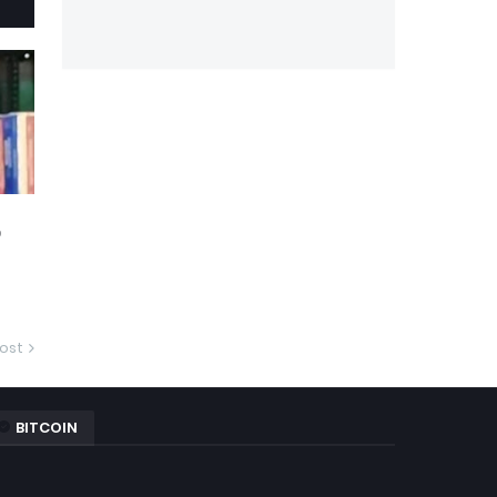
்
ost
BITCOIN