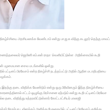
 நிகழ்ச்சியை அரசியலாக்க வேண்டாம் என்று பா.ஜ.க விற்கு கடலூர் தெற்கு மாவட
த துணைத்தலைவர் ஜெமினி எம்.என் ராதா வெளியிட்டுள்ள அறிக்கையில் கூறி
ட்டின் பழமையான சைவ மடங்களில் ஒன்று.
் பட்டினப் பிரவேசம் என்ற நிகழ்ச்சி நடத்தப்பட்டு அதில் ஆதீன மடாதிபதியை
வழக்கம்.
தற்கு தடை விதிக்க வேண்டும் என்று ஒரு பிரிவினரும் இந்த நிகழ்ச்சியை
 காரணத்தினால் சட்டம் ஒழுங்கு பிரச்சனை ஏற்படும் என்று கூறி பட்டினப் பிரவேச
்ல தடை விதித்து உத்தரவிட்டுள்ளார் கோட்டாட்சியர் பாலாஜி
் சேகர்பாபு விளக்கம் அளித்து பேசுகையில், பட்டினப் பிரவேசம் குறித்து