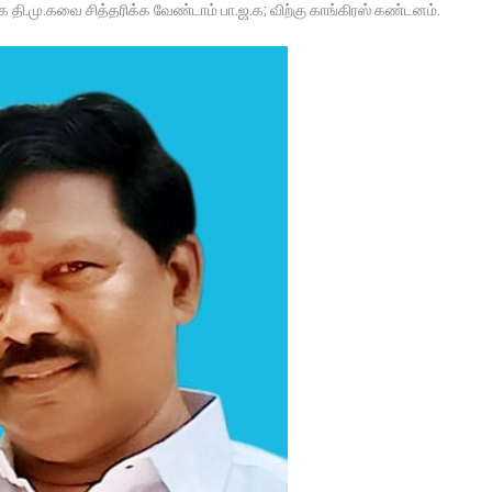
ாக தி.மு.கவை சித்தரிக்க வேண்டாம் பா.ஜ.க; விற்கு காங்கிரஸ் கண்டனம்.