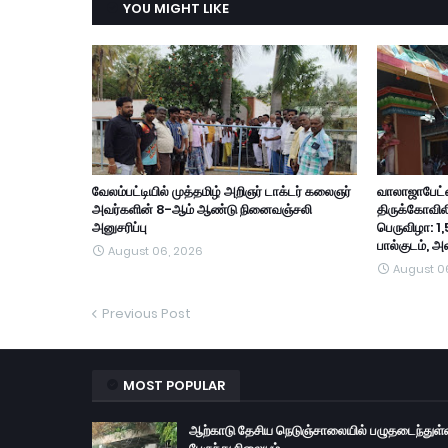
YOU MIGHT LIKE
வேலம்பட்டியில் முத்தமிழ் அறிஞர் டாக்டர் கலைஞர்
வாலாஜாபேட்ட
அவர்களின் 8-ஆம் ஆண்டு நினைவஞ்சலி
திருக்கோவில
அனுசரிப்பு
பெருவிழா: 1,
பால்குடம், 
August 06, 2026
August 0
Previous Post
MOST POPULAR
ஆற்காடு தேசிய நெடுஞ்சாலையில் பழுதடைந்துள்