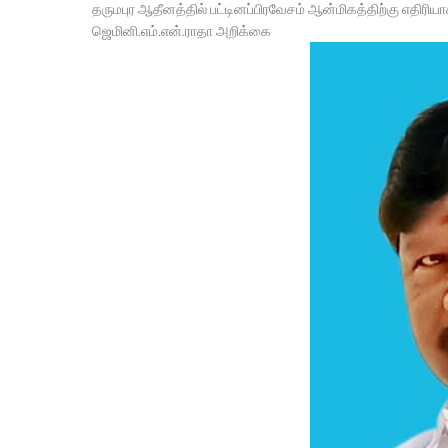
தருமபுர ஆதீனத்தில் பட்டினப்பிரவேசம் ஆன்மிகத்திற்கு எதிரிய
ஜெமினி.எம்.என்.ராதா அறிக்கை