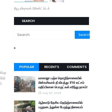
நியூ விஷுவல் பிரிண்ட் டெக்
SEARCH
POPULAR
RECENTS
COMMENTS
ிக்கு
ர்டு
வாலாஜா பஞ்சு தொழிற்சாலையில்
மின்கசிவால் தீ விபத்து: ₹10 லட்சம்
ம்
மதிப்பிலான பொருட்கள் எரிந்து நாசம்!
July 30, 2026
ஆற்காடு தேசிய நெடுஞ்சாலையில்
பழுதடைந்துள்ள பேருந்து நிலையம்