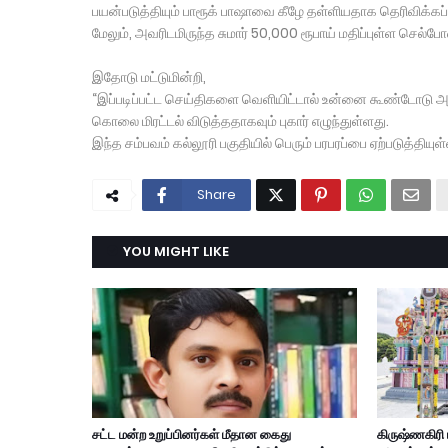
பயன்படுத்தியும் பாரூக் பாஷாவை கீழே தள்ளியதாக தெரிவிக்கப்
மேலும், அவரிடமிருந்த சுமார் 50,000 ரூபாய் மதிப்புள்ள செல்ப
இதோடு மட்டுமின்றி,
“இப்படிப்பட்ட செய்திகளை வெளியிட்டால் உன்னை கூண்டோடு அழித்
கொலை மிரட்டல் விடுத்ததாகவும் புகார் எழுந்துள்ளது.
இந்த சம்பவம் கல்லூரி பகுதியில் பெரும் பரபரப்பை ஏற்படுத்தியுள
Share
YOU MIGHT LIKE
சட்ட மன்ற உறுப்பினர்கள் மீதான கைது
கிருஷ்ணகிரி