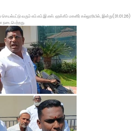
 செயல்பட்டு வரும் எம்.எம்.இ.எஸ். ஹக்கீம் மகளிர் கல்லூரியில், இன்று(31.01.26)
ழா நடைபெற்றது.