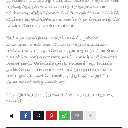
முதலமைச்சராக புரட்சிதமிழர் எடப்பாடியார் அவர்களை ஏற்றுக் கொண்டு
வருகின்ற அந்த நல்ல உள்ளங்களையும் தமிழ் நெஞ்சங்களையும்
தமிழர்களையும் வீரத்தமிழர்களையும் லட்சியத் தமிழர்களையும் வெற்றித்
தமிழர்களையும் வெற்றிக்கொடி நாட்டுவதற்கு இருகரம் கூப்பி தமிழ்நாட்டு
மக்கள் வரவேற்பார்கள் என பேட்டியளித்தார்.,
இதில் கழக அமைப்புச் செயலாளரும் உசிலம்பட்டி முன்னாள்
எம்எல்ஏவுமான ஐ. மகேந்திரன், சோழவந்தான் முன்னாள் எம்எல்ஏ
மாணிக்கம், உசிலம்பட்டி நகர செயலாளர் பூமாராஜா,மாநில அம்மா பேரவை
துணைச் செயலாளர் துரைதனராஜ், மாவட்ட மாணவர் அணி செயலாளர்
மகேந்திர பாண்டி, செல்லம்பட்டி ஒன்றிய செயலாளர் ராஜா, சேடப்பட்டி
ஒன்றிய செயலாளர் பிச்சை ராஜன்,பொதுக்குழு உறுப்பினர் சுதாகரன்,
மாவட்ட இலக்கிய அணி செயலாளர் ரகு மற்றும் அதிமுக முக்கிய
நிர்வாகிகள் பலர் கலந்து கொண்டனர்.,
பேட்டி : ஆர்.பி.உதயகுமார் ( முன்னாள் அமைச்சர், எதிர்கட்சி துணைத்
தலைவர்)