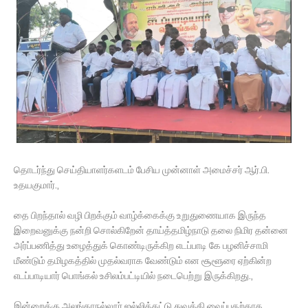
தொடர்ந்து செய்தியாளர்களடம் பேசிய முன்னாள் அமைச்சர் ஆர்.பி.
உதயகுமார்.,
தை பிறந்தால் வழி பிறக்கும் வாழ்க்கைக்கு உறுதுணையாக இருந்த
இறைவனுக்கு நன்றி சொல்கிறேன் தாய்த்தமிழ்நாடு தலை நிமிர தன்னை
அர்ப்பணித்து உழைத்துக் கொண்டிருக்கிற எடப்பாடி கே பழனிச்சாமி
மீண்டும் தமிழகத்தில் முதல்வராக வேண்டும் என சூளூரை ஏற்கின்ற
எடப்பாடியார் பொங்கல் உசிலம்பட்டியில் நடைபெற்று இருக்கிறது.,
இன்றைக்கு அலங்காநல்லூர் ஜல்லிக்கட்டு துவக்கி வைப்பதற்காக