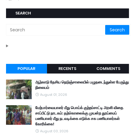
SEARCH
POPULAR
RECENTS
COMMENTS
ஆற்காடு தேசிய நெடுஞ்சாலையில் பழுதடைந்துள்ள பேருந்து
நிலையம்
August 01, 2026
மேற்பார்வையாளர் மீது பொய்க் குற்றம்சாட்டி அரளி விதை
சாப்பிட்டு நாடகம்: தற்கொலைக்கு முயன்ற தூய்மைப்
பணியாளர் மீது நடவடிக்கை எடுக்க சக பணியாளர்கள்
கோரிக்கை!
August 03, 2026