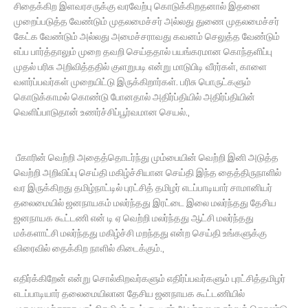
சிதைக்கிற இளவரசருக்கு வரவேற்பு கொடுக்கிறதனால் இதனை
முறைப்படுத்த வேண்டும் முதலமைச்சர் அல்லது துணை முதலமைச்சர்
கேட்க வேண்டும் அல்லது அமைச்சராவது கவனம் செலுத்த வேண்டும்
எப்ப பார்த்தாலும் முறை தவறி செய்ததால் பயங்கரமான கொந்தளிப்பு
முதல் பரிசு அறிவித்ததில் குளறுபடி என்று மாடுபிடி வீரர்கள், காளை
வளர்ப்பவர்கள் முறையிட்டு இருக்கிறார்கள். பரிசு பொருட்களும்
கொடுக்காமல் கொண்டு போனதால் அதிர்ப்தியில் அதிர்ப்தியின்
வெளிப்பாடுதான் உணர்ச்சிப்பூர்வமான செயல்.,
பீகாரின் வெற்றி அதைத்தொடர்ந்து மும்பையின் வெற்றி இனி அடுத்த
வெற்றி அறிவிப்பு செய்தி மகிழ்ச்சியான செய்தி இந்த தைத்திருநாளில்
வர இருக்கிறது தமிழ்நாட்டில் புரட்சித் தமிழர் எடப்பாடியார் சாமானியர்
தலைமையில் ஜனநாயகம் மலர்ந்தது இரட்டை இலை மலர்ந்தது தேசிய
ஜனநாயக கூட்டணி என் டி ஏ வெற்றி மலர்ந்தது ஆட்சி மலர்ந்தது
மக்களாட்சி மலர்ந்தது மகிழ்ச்சி மறந்தது என்ற செய்தி உங்களுக்கு
விரைவில் தைக்கிற நாளில் கிடைக்கும்.,
எதிர்க்கிறேன் என்று சொல்கிறவர்களும் எதிர்ப்பவர்களும் புரட்சித்தமிழர்
எடப்பாடியார் தலைமையிலான தேசிய ஜனநாயக கூட்டணியில்