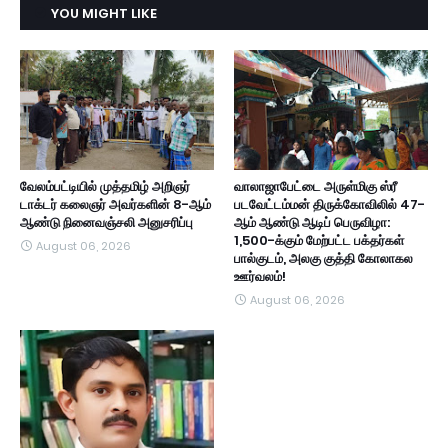
YOU MIGHT LIKE
வேலம்பட்டியில் முத்தமிழ் அறிஞர்
வாலாஜாபேட்டை அருள்மிகு ஸ்ரீ
டாக்டர் கலைஞர் அவர்களின் 8-ஆம்
படவேட்டம்மன் திருக்கோவிலில் 47-
ஆண்டு நினைவஞ்சலி அனுசரிப்பு
ஆம் ஆண்டு ஆடிப் பெருவிழா:
1,500-க்கும் மேற்பட்ட பக்தர்கள்
August 06, 2026
பால்குடம், அலகு குத்தி கோலாகல
ஊர்வலம்!
August 06, 2026