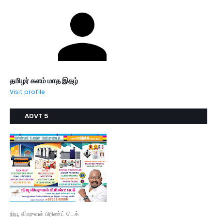
தமிழர் களம் மாத இதழ்
Visit profile
ADVT 5
நியூ விஷுவல் பிரிண்ட் டெக்