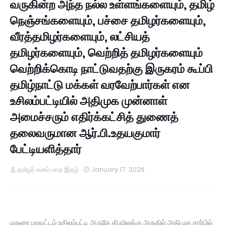
வருகின்ற அந்த நல்ல உள்ளங்களையும், தமிழ்
நெஞ்சங்களையும், பச்சை தமிழர்களையும்,
வீரத்தமிழர்களையும், லட்சியத்
தமிழர்களையும், வெற்றித் தமிழர்களையும்
வெற்றிக்கொடி நாட்டுவதற்கு இருகரம் கூப்பி
தமிழ்நாட்டு மக்கள் வரவேற்பார்கள் என
உசிலம்பட்டியில் அதிமுக முன்னாள்
அமைச்சரும் எதிர்க்கட்சித் துணைத்
தலைவருமான ஆர்.பி.உதயகுமார்
பேட்டியளித்தார்
தமிழர் களம் மாத இதழ்
January 17, 2026
மதுரை மாவட்டம் உசிலம்பட்டி அருகே தி.விலக்கு அருகில் அதிமுக சார்பில்