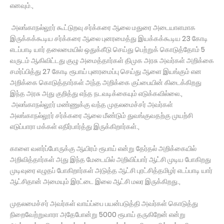
எனவும்.,
அலங்காநல்லூர் கூட்டுறவு சர்க்கரை ஆலை மதுரை அடையாளமாக
இருக்கக்கூடிய சர்க்கரை ஆலை புனரமைத்து இயக்கக்கூடிய 23 கோடி
எடப்பாடி யார் தலைமையில் ஒதுக்கீடு செய்து பெற்றுக் கொடுத்தோம் 5
வருடம் ஆகிவிட்டது குழு அமைத்தார்கள் திமுக அரசு அவர்கள் அறிக்கை
சமர்ப்பித்து 27 கோடி ரூபாய் புனரமைப்பு செய்து ஆளை இயங்கும் என
அறிக்கை கொடுத்தார்கள் அந்த அறிக்கை குப்பையின் கிடைக்கிறது
இந்த அரசு அது குறித்து எந்த நடவடிக்கையும் எடுக்கவில்லை.,
அலங்காநல்லூர் மண்ணுக்கு வந்த முதலமைச்சர் அவர்கள்
அலங்காநல்லூர் சர்க்கரை ஆலை மீண்டும் துவங்குவதற்கு முயற்சி
எடுப்பாரா மக்கள் எதிர்பார்த்து இருக்கிறார்கள்.,
காளை வளர்ப்போருக்கு ஆயிரம் ரூபாய் என்று தேர்தல் அறிக்கையில்
அறிவித்தார்கள் அது இந்த மேடையில் அறிவிப்பார் ஆட்சி முடிய போகிறது
முடிவுரை எழுதப் போகிறார்கள் அடுத்த ஆட்சி புரட்சித்தமிழர் எடப்பாடி யார்
ஆட்சிதான் அமையும் இரட்டை இலை ஆட்சி மலர இருக்கிறது.,
முதலமைச்சர் அவர்கள் வாய்ப்பை பயன்படுத்தி அவர்கள் கொடுத்து
நிறைவேற்றுவாரா அதேபோன்று 5000 ரூபாய் தருகிறேன் என்று