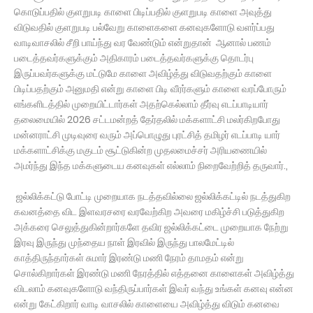
கொடுப்பதில் குளறுபடி காளை பிடிப்பதில் குளறுபடி காளை அவுத்து
விடுவதில் குளறுபடி பல்வேறு காளைகளை கனவுகளோடு வளர்ப்பது
வாடிவாசலில் சீறி பாய்ந்து வர வேண்டும் என்றுதான் ஆனால் பணம்
படைத்தவர்களுக்கும் அதிகாரம் படைத்தவர்களுக்கு தொடர்பு
இருப்பவர்களுக்கு மட்டுமே காளை அவிழ்த்து விடுவதற்கும் காளை
பிடிப்பதற்கும் அனுமதி என்று காளை பிடி வீரர்களும் காளை வரப்போரும்
எங்களிடத்தில் முறையிட்டார்கள் அதற்கெல்லாம் தீர்வு எடப்பாடியார்
தலைமையில் 2026 சட்டமன்றத் தேர்தலில் மக்களாட்சி மலர்கிறபோது
மன்னராட்சி முடிவுரை வரும் அப்பொழுது புரட்சித் தமிழர் எடப்பாடி யார்
மக்களாட்சிக்கு மகுடம் சூட்டுகின்ற முதலமைச்சர் அரியணையில்
அமர்ந்து இந்த மக்களுடைய கனவுகள் எல்லாம் நிறைவேற்றித் தருவார்.,
ஜல்லிக்கட்டு போட்டி முறையாக நடத்தவில்லை ஜல்லிக்கட்டில் நடத்துகிற
கவனத்தை விட இளவரசரை வரவேற்கிற அவரை மகிழ்ச்சி படுத்துகிற
அக்கரை செலுத்துகின்றார்களே தவிர ஜல்லிக்கட்டை முறையாக நேற்று
இரவு இருந்து முந்தைய நாள் இரவில் இருந்து பாலமேட்டில்
காத்திருந்தார்கள் சுமார் இரண்டு மணி நேரம் தாமதம் என்று
சொல்கிறார்கள் இரண்டு மணி நேரத்தில் எத்தனை காளைகள் அவிழ்த்து
விடலாம் கனவுகளோடு வந்திருப்பார்கள் இவர் வந்து உங்கள் கனவு என்ன
என்று கேட்கிறார் வாடி வாசலில் காளையை அவிழ்த்து விடும் கனவை