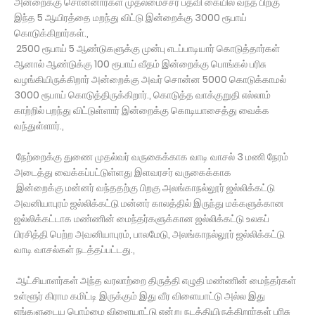
அன்றைக்கு சொன்னார்கள் முதலமைச்சர் பதவி கையில் வந்த பிறகு
இந்த 5 ஆயிரத்தை மறந்து விட்டு இன்றைக்கு 3000 ரூபாய்
கொடுக்கிறார்கள்.,
2500 ரூபாய் 5 ஆண்டுகளுக்கு முன்பு எடப்பாடியார் கொடுத்தார்கள்
ஆனால் ஆண்டுக்கு 100 ரூபாய் வீதம் இன்றைக்கு பொங்கல் பரிசு
வழங்கியிருக்கிறார் அன்றைக்கு அவர் சொன்ன 5000 கொடுக்காமல்
3000 ரூபாய் கொடுத்திருக்கிறார்., கொடுத்த வாக்குறுதி எல்லாம்
காற்றில் பறந்து விட்டுள்ளார் இன்றைக்கு கொடியாசைத்து வைக்க
வந்துள்ளார்.,
நேற்றைக்கு துணை முதல்வர் வருகைக்காக வாடி வாசல் 3 மணி நேரம்
அடைத்து வைக்கப்பட்டுள்ளது இளவரசர் வருகைக்காக
இன்றைக்கு மன்னர் வந்ததற்கு பிறகு அலங்காநல்லூர் ஜல்லிக்கட்டு
அவனியாபுரம் ஜல்லிக்கட்டு மன்னர் காலத்தில் இருந்து மக்களுக்கான
ஜல்லிக்கட்டாக மண்ணின் மைந்தர்களுக்கான ஜல்லிக்கட்டு உலகப்
பிரசித்தி பெற்ற அவனியாபுரம், பாலமேடு, அலங்காநல்லூர் ஜல்லிக்கட்டு
வாடி வாசல்கள் நடத்தப்பட்டது.,
ஆட்சியாளர்கள் அந்த வரலாற்றை திருத்தி எழுதி மண்ணின் மைந்தர்கள்
உள்ளூர் கிராம கமிட்டி இருக்கும் இது வீர விளையாட்டு அல்ல இது
எங்களுடைய பொம்மை விளையாட்டு என்று நடத்தியிருக்கிறார்கள் பரிசு