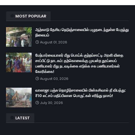
MOST POPULAR
ஆற்காடு தேசிய நெடுஞ்சாலையில் பழுதடைந்துள்ள பேருந்து
நிலையம்
August 01, 2026
மேற்பார்வையாளர் மீது பொய்க் குற்றம்சாட்டி அரளி விதை
சாப்பிட்டு நாடகம்: தற்கொலைக்கு முயன்ற தூய்மைப்
பணியாளர் மீது நடவடிக்கை எடுக்க சக பணியாளர்கள்
கோரிக்கை!
August 03, 2026
வாலாஜா பஞ்சு தொழிற்சாலையில் மின்கசிவால் தீ விபத்து:
₹10 லட்சம் மதிப்பிலான பொருட்கள் எரிந்து நாசம்!
July 30, 2026
LATEST