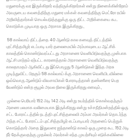
மதுரைக்கு வர இருக்கிறார் வந்திருக்கிறார்கள் என்று நினைக்கின்றோம்
அவருடைய கவனத்திற்கு மதுரை மக்கள் கவனத்திற்கு மெட்ரோ ரயில்
அறிவித்தார்கள் செயல்படுத்தலுக்கு ஒரு திட்ட அறிக்கையை கூட
கொடுக்க முடியாத ஒரு அரசாக இருக்கிறது.,
58 கால்வாய் திட்டத்தை 40 ஆண்டு கால கனவுத் திட்டத்தில்
புரட்சித்தமிழர் எடப்பாடி யார் தலைமையில் அம்மாவுடைய ஆட்சிக்
காலத்தில் கொண்டுவரப்பட்டது அரசாணை வெளியிடுவதற்கு முன்பாக
ஆட்சி மாற்றம் ஏற்பட்ட காரணத்தால் அரசாணை வெளியிடுவதற்கு
காலதாமதம் ஆகிவிட்டது இப்பொழுது 5 ஆண்டுகள் இந்த அரசு
முடிந்துவிட்ட பிறகும் 58 கால்வாய் க்கு அரசாணை வெளியிடவில்லை
ஒவ்வொரு ஆண்டும் விவசாயிகள் போராடித்தான் தண்ணீரை பெற
வேண்டும் என்ற சூழல் அவல நிலை இருக்கிறது எனவும்.,
முல்லை பெரியார் 152 அடி 142 அடி என்று உயர்த்திக் கொள்வதற்கும்
அணை பலமாக வலிமையாக இருக்கிறது என்று உச்சநீதிமன்றத்தில் ஒரு
சட்ட போராட்டத்தில் நடத்தி புரட்சித்தலைவி அம்மா அவர்கள் தொடர்ந்த
அந்த சட்ட போராட்டம் புரட்சித்தமிழர் எடப்பாடியார் அதனைப் பெற்றுக்
கொடுத்தார் அதை இதுவரை ஐந்தாண்டு காலம் ஒரு முறை கூட 152 அடி
நீர் தேக்குவதற்கு முதல்வர் அவர்கள் எந்த முயற்சியும் எடுக்கவில்லை