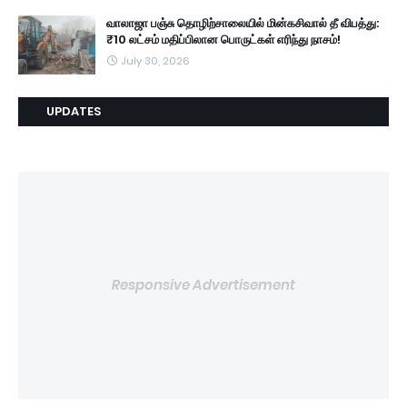
வாலாஜா பஞ்சு தொழிற்சாலையில் மின்கசிவால் தீ விபத்து:
₹10 லட்சம் மதிப்பிலான பொருட்கள் எரிந்து நாசம்!
July 30, 2026
UPDATES
Responsive Advertisement