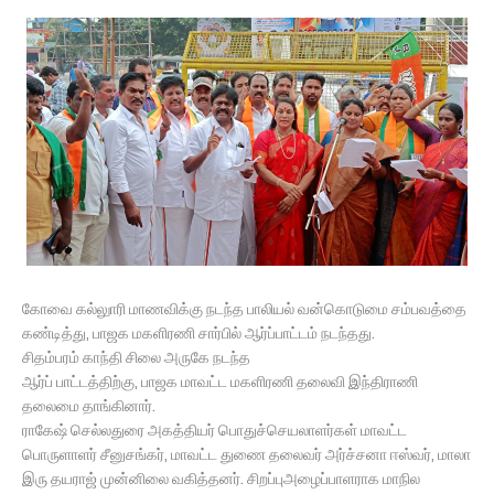
கோவை கல்லுாரி மாணவிக்கு நடந்த பாலியல் வன்கொடுமை சம்பவத்தை
கண்டித்து, பாஜக மகளிரணி சார்பில் ஆர்ப்பாட்டம் நடந்தது.
சிதம்பரம் காந்தி சிலை அருகே நடந்த
ஆர்ப் பாட்டத்திற்கு, பாஜக மாவட்ட மகளிரணி தலைவி இந்திராணி
தலைமை தாங்கினார்.
ராகேஷ் செல்லதுரை அகத்தியர் பொதுச்செயலாளர்கள் மாவட்ட
பொருளாளர் சீனுசங்கர், மாவட்ட துணை தலைவர் அர்ச்சனா ஈஸ்வர், மாலா
இரு தயராஜ் முன்னிலை வகித்தனர். சிறப்புஅழைப்பாளராக மாநில