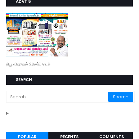
ADVT 5
நியூ விஷுவல் பிரிண்ட் டெக்
SEARCH
POPULAR
RECENTS
COMMENTS