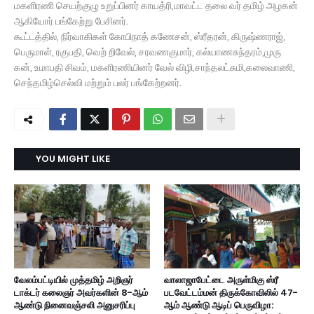
மகளிரணி செயற்குழு உறுப்பினர் காயத்ரி,மாவட்ட தலை வர் தமிழ் அழகன்
ஆகியோர் பங்கேற்று பேசினர்.
கூட்டத்தில், நிர்வாகிகள் கோபிநாத் கணேசன், ஸ்ரீதரன், கிருஷ்ணராஜ்,
பெருமாள், ரகுபதி, வெற் றிவேல், சரவணகுமார், கல்யாணசுந்தரம்,முரு
கன், உமாபதி சிவம், மகளிரணியினர் வேல் விழி,சாந்தலட்சுமி,கலைவாணி,
செந்தமிழ்செல்வி மற்றும் பலர் பங்கேற்றனர்.
YOU MIGHT LIKE
வேலம்பட்டியில் முத்தமிழ் அறிஞர்
வாலாஜாபேட்டை அருள்மிகு ஸ்ரீ
டாக்டர் கலைஞர் அவர்களின் 8-ஆம்
படவேட்டம்மன் திருக்கோவிலில் 47-
ஆண்டு நினைவஞ்சலி அனுசரிப்பு
ஆம் ஆண்டு ஆடிப் பெருவிழா: