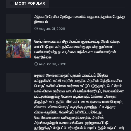
MOST POPULAR
ஆற்காடு தேசிய நெடுஞ்சாலையில் பழுதடைந்துள்ள பேருந்து
நிலையம்
August 01, 2026
மேற்பார்வையாளர் மீது பொய்க் குற்றம்சாட்டி அரளி விதை
சாப்பிட்டு நாடகம்: தற்கொலைக்கு முயன்ற தூய்மைப்
பணியாளர் மீது நடவடிக்கை எடுக்க சக பணியாளர்கள்
கோரிக்கை!
August 03, 2026
மதுரை அலங்காநல்லூர் புறநகர் மாவட்டம் இந்திய
கம்யூனிஸ்ட் கட்சி சார்பில் , மத்திய அரசின் அத்தியாவசிய
பொருட்களின் விலை உயர்வை கட்டுப்படுத்தவும், பெட்ரோல்
டீசல் விலை உயர்வை வாபஸ் வாங்க கோரியும், வேலையில்லா
பட்டதாரிகளுக்கு வேலை வழங்கவும், மின்சார மசோதா
திருத்தச் சட்டத்தில், மின் கட்டண உயர்வை வாபஸ் பெறவும்,
விவசாய விலை பொருட்களுக்கு குறைந்த பட்ச ஆதார
விலை வழங்கிட வேண்டும் உள்ளிட்ட பல்வேறு
கோரிக்கைகளை வலியுறுத்தி, மத்திய அரசின்
அலங்காநல்லூர் கனரா வங்கியை முற்றுகையிட்டு
நூற்றுக்கும் மேற்பட்டோர் மறியல் போராட்டத்தில் ஈடுபட்டனர்.