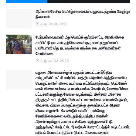
ஆற்காடு தேசிய நெடுஞ்சாலையில் பழுதடைந்துள்ள பேருந்து
நிலையம்
August 01, 2026
மேற்பார்வையாளர் மீது பொய்க் குற்றம்சாட்டி அரளி விதை
சாப்பிட்டு நாடகம்: தற்கொலைக்கு முயன்ற தூய்மைப்
பணியாளர் மீது நடவடிக்கை எடுக்க சக பணியாளர்கள்
கோரிக்கை!
August 03, 2026
மதுரை அலங்காநல்லூர் புறநகர் மாவட்டம் இந்திய
கம்யூனிஸ்ட் கட்சி சார்பில் , மத்திய அரசின் அத்தியாவசிய
பொருட்களின் விலை உயர்வை கட்டுப்படுத்தவும், பெட்ரோல்
டீசல் விலை உயர்வை வாபஸ் வாங்க கோரியும், வேலையில்லா
பட்டதாரிகளுக்கு வேலை வழங்கவும், மின்சார மசோதா
திருத்தச் சட்டத்தில், மின் கட்டண உயர்வை வாபஸ் பெறவும்,
விவசாய விலை பொருட்களுக்கு குறைந்த பட்ச ஆதார
விலை வழங்கிட வேண்டும் உள்ளிட்ட பல்வேறு
கோரிக்கைகளை வலியுறுத்தி, மத்திய அரசின்
அலங்காநல்லூர் கனரா வங்கியை முற்றுகையிட்டு
நூற்றுக்கும் மேற்பட்டோர் மறியல் போராட்டத்தில் ஈடுபட்டனர்.
மறியல் போராட்டத்தில் ஈடுபட்ட அனைவரையும்