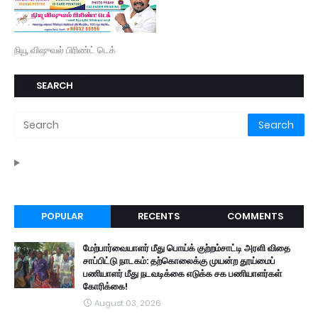
நியூ விஷுவல் பிரிண்ட் டெக்
SEARCH
POPULAR
RECENTS
COMMENTS
மேற்பார்வையாளர் மீது பொய்க் குற்றம்சாட்டி அரளி விதை
சாப்பிட்டு நாடகம்: தற்கொலைக்கு முயன்ற தூய்மைப்
பணியாளர் மீது நடவடிக்கை எடுக்க சக பணியாளர்கள்
கோரிக்கை!
August 03, 2026