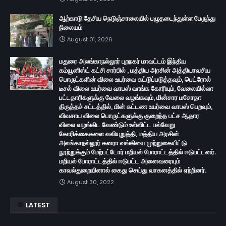
ஆற்காடு தேசிய நெடுஞ்சாலையில் பழுதடைந்துள்ள பேருந்து
நிலையம்
August 01, 2026
மதுரை அலங்காநல்லூர் புறநகர் மாவட்டம் இந்திய
கம்யூனிஸ்ட் கட்சி சார்பில் , மத்திய அரசின் அத்தியாவசிய
பொருட்களின் விலை உயர்வை கட்டுப்படுத்தவும், பெட்ரோல்
டீசல் விலை உயர்வை வாபஸ் வாங்க கோரியும், வேலையில்லா
பட்டதாரிகளுக்கு வேலை வழங்கவும், மின்சார மசோதா
திருத்தச் சட்டத்தில், மின் கட்டண உயர்வை வாபஸ் பெறவும்,
விவசாய விலை பொருட்களுக்கு குறைந்த பட்ச ஆதார
விலை வழங்கிட வேண்டும் உள்ளிட்ட பல்வேறு
கோரிக்கைகளை வலியுறுத்தி, மத்திய அரசின்
அலங்காநல்லூர் கனரா வங்கியை முற்றுகையிட்டு
நூற்றுக்கும் மேற்பட்டோர் மறியல் போராட்டத்தில் ஈடுபட்டனர்.
மறியல் போராட்டத்தில் ஈடுபட்ட அனைவரையும்
காவல்துறையினால் கைது செய்து வாகனத்தில் ஏற்றினர்.
August 30, 2022
LATEST