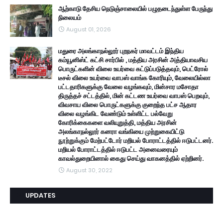
ஆற்காடு தேசிய நெடுஞ்சாலையில் பழுதடைந்துள்ள பேருந்து
நிலையம்
August 01, 2026
மதுரை அலங்காநல்லூர் புறநகர் மாவட்டம் இந்திய
கம்யூனிஸ்ட் கட்சி சார்பில் , மத்திய அரசின் அத்தியாவசிய
பொருட்களின் விலை உயர்வை கட்டுப்படுத்தவும், பெட்ரோல்
டீசல் விலை உயர்வை வாபஸ் வாங்க கோரியும், வேலையில்லா
பட்டதாரிகளுக்கு வேலை வழங்கவும், மின்சார மசோதா
திருத்தச் சட்டத்தில், மின் கட்டண உயர்வை வாபஸ் பெறவும்,
விவசாய விலை பொருட்களுக்கு குறைந்த பட்ச ஆதார
விலை வழங்கிட வேண்டும் உள்ளிட்ட பல்வேறு
கோரிக்கைகளை வலியுறுத்தி, மத்திய அரசின்
அலங்காநல்லூர் கனரா வங்கியை முற்றுகையிட்டு
நூற்றுக்கும் மேற்பட்டோர் மறியல் போராட்டத்தில் ஈடுபட்டனர்.
மறியல் போராட்டத்தில் ஈடுபட்ட அனைவரையும்
காவல்துறையினால் கைது செய்து வாகனத்தில் ஏற்றினர்.
August 30, 2022
UPDATES