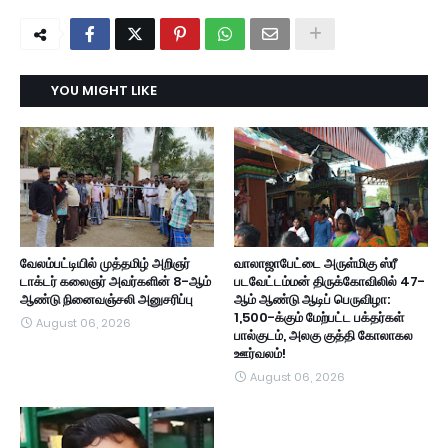
YOU MIGHT LIKE
வேலம்பட்டியில் முத்தமிழ் அறிஞர்
வாலாஜாபேட்டை அருள்மிகு ஸ்ரீ
டாக்டர் கலைஞர் அவர்களின் 8-ஆம்
படவேட்டம்மன் திருக்கோவிலில் 47-
ஆண்டு நினைவஞ்சலி அனுசரிப்பு
ஆம் ஆண்டு ஆடிப் பெருவிழா:
1,500-க்கும் மேற்பட்ட பக்தர்கள்
August 06, 2026
பால்குடம், அலகு குத்தி கோலாகல
ஊர்வலம்!
August 06, 2026