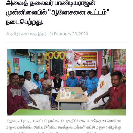
அவைத் தலைவர் பாண்டியராஜன்
முன்னிலையில் "ஆலோசனை கூட்டம்"
நடைபெற்றது.
தமிழர் களம் மாத இதழ்
February 23, 2023
மதுரை கிழக்கு மாவட்டம் நரசிங்கம் பகுதியில் உள்ள சுரேஷ் பைனான்ஸ்
அலுவலகத்தில், அகில இந்திய சமத்துவ மக்கள் கட்சி மதுரை கிழக்கு