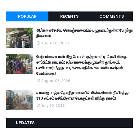
POPULAR
RECENTS
COMMENTS
ஆற்காடு தேசிய நெடுஞ்சாலையில் பழுதடைந்துள்ள பேருந்து
நிலையம்
August 01, 2026
மேற்பார்வையாளர் மீது பொய்க் குற்றம்சாட்டி அரளி விதை
சாப்பிட்டு நாடகம்: தற்கொலைக்கு முயன்ற தூய்மைப்
பணியாளர் மீது நடவடிக்கை எடுக்க சக பணியாளர்கள்
கோரிக்கை!
August 03, 2026
வாலாஜா பஞ்சு தொழிற்சாலையில் மின்கசிவால் தீ விபத்து:
₹10 லட்சம் மதிப்பிலான பொருட்கள் எரிந்து நாசம்!
July 30, 2026
UPDATES