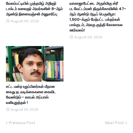
வேலம்பட்டியில் முத்தமிழ் அறிஞர்
வாலாஜாபேட்டை அருள்மிகு ஸ்ரீ
டாக்டர் கலைஞர் அவர்களின் 8-ஆம்
படவேட்டம்மன் திருக்கோவிலில் 47-
ஆண்டு நினைவஞ்சலி அனுசரிப்பு
ஆம் ஆண்டு ஆடிப் பெருவிழா:
1,500-க்கும் மேற்பட்ட பக்தர்கள்
August 06, 2026
பால்குடம், அலகு குத்தி கோலாகல
ஊர்வலம்!
August 06, 2026
சட்ட மன்ற உறுப்பினர்கள் மீதான
கைது நடவடிக்கைகளை கைவிட
வேண்டும் - காயல் அப்பாஸ்
வலியுறுத்தல் !
August 05, 2026
Previous Post
Next Post