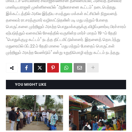
மாவட்டச் செயலாளர் சிவாஜிகணேசன் தலைமையில், அவைத் தலைவர்
பாண்டியராஜன் முன்னிலையில் "ஆலோசனை கூட்டம்" நடைபெற்றது.
இக்கூட்டத்தில் அகில இந்திய சமத்துவ மக்கள் கட்சியின் நிறுவனத்
தலைவர் ரா.சரத்குமார் வழிகாட்டுதலின் படி மது மற்றும் போதை
பொருட்களை முற்றிலும் அகற்ற பொதுமக்களுக்கு விழிப்புணர்வு பிரச்சாரம்
ஏற்படுத்தும் வகையில் சேலத்தில் வருகின்ற மார்ச் மாதம் 19 -ம் தேதி
"பொதுக்குழு கூட்டம்" நடத்த திட்டமிட்டுள்ளனர். இதனைத் தொடர்ந்து
மதுரையில் பிப்.22 ம் தேதி மாலை "மது மற்றும் போதைப் பொருட்கள்
முற்றிலும் அகற்ற வேண்டும்" என்று உறுதிமொழி ஏற்று கூட்டம் நடந்தது.
YOU MIGHT LIKE