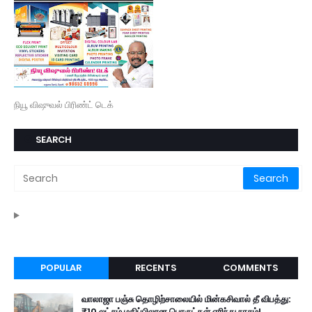
நியூ விஷுவல் பிரிண்ட் டெக்
SEARCH
POPULAR
RECENTS
COMMENTS
வாலாஜா பஞ்சு தொழிற்சாலையில் மின்கசிவால் தீ விபத்து:
₹10 லட்சம் மதிப்பிலான பொருட்கள் எரிந்து நாசம்!