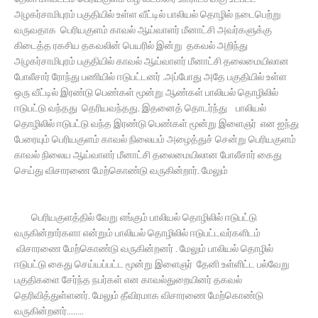
அழகர்சாமிபுரம் பகுதியில் உள்ள வீட்டில் பாலியல் தொழில் நடைபெற்று
வருவதாக பெரியகுளம் காவல் ஆய்வாளர் மீனாட்சி அவர்களுக்கு
கிடைத்த ரகசிய தகவலின் பெயரில் இன்று தகவல் அறிந்து
அழகர்சாமிபுரம் பகுதியில் காவல் ஆய்வாளர் மீனாட்சி தலைமையிலான
போலீசார் ரோந்து பணியில் ஈடுபட்டனர் .அப்போது அதே பகுதியில் உள்ள
ஒரு வீட்டில் இரண்டு பெண்கள் மூன்று ஆண்கள் பாலியல் தொழிலில்
ஈடுபட்டு வந்தது தெரியவந்தது. இதனைத் தொடர்ந்து பாலியல்
தொழிலில் ஈடுபட்டு வந்த இரண்டு பெண்கள் மூன்று இளைஞர் என ஐந்து
பேரையும் பெரியகுளம் காவல் நிலையம் அழைத்துச் சென்று பெரியகுளம்
காவல் நிலைய ஆய்வாளர் மீனாட்சி தலைமையிலான போலீசார் கைது
செய்து விசாரணை மேற்கொண்டு வருகின்றார். மேலும்
பெரியகுளத்தில் வேறு எங்கும் பாலியல் தொழிலில் ஈடுபட்டு
வருகின்றார்களா என்றும் பாலியல் தொழிலில் ஈடுபட்டவர்களிடம்
விசாரணை மேற்கொண்டு வருகின்றனர் . மேலும் பாலியல் தொழில்
ஈடுபட்டு கைது செய்யப்பட்ட மூன்று இளைஞர் தேனி உள்ளிட்ட பல்வேறு
பகுதிகளை சேர்ந்த நபர்கள் என காவல்துறையினர் தகவல்
தெரிவித்துள்ளனர். மேலும் தீவிரமாக விசாரணை மேற்கொண்டு
வருகின்றனர்........