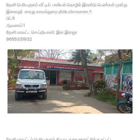
தேனி பெரியகுளம் வீட்டில் பாலியல் தொழில் இரண்டு பெண்கள் மூன்று
இளைஞர் கைது காவல்துறை தீவிர விசாரணை.!!
பிப்:11
ஆவணம்:1
தேனி மாவட்ட செய்தியாளர்: இரா.இராஜா
9655331932
தேனி மாவட்டம் பெரியகுளம் கீழ வடகரை ஊராட்சிக்கு உட்பட்ட