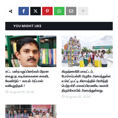
YOU MIGHT LIKE
சட்ட மன்ற உறுப்பினர்கள் மீதான
கிருஷ்ணகிரி மாவட்டம்,
கைது நடவடிக்கைகளை கைவிட
போச்சம்பள்ளி அருகே அமைந்துள்ள
வேண்டும் - காயல் அப்பாஸ்
ஏ.ரெட்டிபட்டி கிராமத்தில் பிரசித்தி
வலியுறுத்தல் !
பெற்ற ஸ்ரீ பாலசுப்பிரமணிய சுவாமி
திருக்கோயில் அமைந்துள்ளது.
August 05, 2026
August 05, 2026