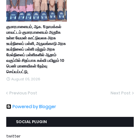
குமாரபாளையம், ஆக. 5:நாமக்கல்
மாவட்டம் குமாரபாளையம் அருகே
உள்ள வேமன் காட்டுவலசு அரசு
உயர்நிலைப் பள்ளி, அருவங்காடு அரசு
உயர்நிலைப் பள்ளி மற்றும் அரசு
மேல்நிலைப் பள்ளிகளில் ஆறாம்
வகுப்பில் சிறப்பாக கல்வி பயிலும் 10
பெண் மாணவிகள் தேர்வு
செய்யப்பட்டு,
August 05, 2026
Previous Post
Next Post
Powered by Blogger
SOCIAL PLUGIN
twitter