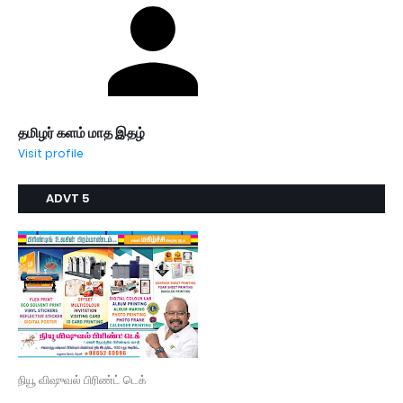
தமிழர் களம் மாத இதழ்
Visit profile
ADVT 5
நியூ விஷுவல் பிரிண்ட் டெக்