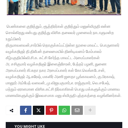
பெண்களை குறித்தும், சூத்திரர்கள் குறித்தும் மனுஸ்மிருதி என்ன
சொல்கிறது என்பது குறித்து விசிக தலைவர் முனைவர் நாடாளுமன்ற
உறுப்பினர்
திருமாவளவன்,சார்பில் தொகுக்கப்பட்டுள்ள நூலை மாவட்ட பொருளாளர்
வழக்கறிஞர் தி.திலீபன் தலைமையில் திண்டிவனம் மேம்பாலம்
கீழ்பகுதியில்வி.சி.க. கட்சி சேர்ந்த மாவட்ட அமைப்பாளர்கள்
அ. சசிகுமார் வழக்கறிஞர் இளைஞ்சேரன், பேந்தர் பழனி, துணை
அமைப்பாளர் கி.சுதா நகர அமைப்பாளர் கள் கோ.வெங்கடேசன்,
வழக்கறிஞர் ஆ.சுரேஷ், மகளிர் அணி ஜனதா பூங்காவனம், கு.பிரகாஷ்,
மானூர் அம்பேத் வளவன், மு.விஜயகுமார்,எ. ராஜ்குமார், வெ.சபேஷ்,
மற்றும் ஏராளமான விசிக.கட்சி நிர்வாகிகள் பொது மக்களுக்கும் மாணவ
மாணவிகளுக்கும் இலவசமாக மனு ஸ்மிருதி புத்தகத்தை வழங்கினர்கள்.
YOU MIGHT LIKE