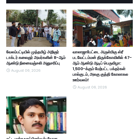
வேலம்பட்டியில் முத்தமிழ் அறிஞர்
வாலாஜாபேட்டை அருள்மிகு ஸ்ரீ
டாக்டர் கலைஞர் அவர்களின் 8-ஆம்
படவேட்டம்மன் திருக்கோவிலில் 47-
ஆண்டு நினைவஞ்சலி அனுசரிப்பு
ஆம் ஆண்டு ஆடிப் பெருவிழா:
1,500-க்கும் மேற்பட்ட பக்தர்கள்
August 06, 2026
பால்குடம், அலகு குத்தி கோலாகல
ஊர்வலம்!
August 06, 2026
சட்ட மன்ற உறுப்பினர்கள் மீதான