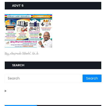
ADVT 5
நியூ விஷுவல் பிரிண்ட் டெக்
SEARCH