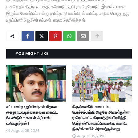
எனவே தீச்சிதர்கள் பக்தர்களோடும் தமிழக அரசோடும் இணக்கமாக
இருக்க வேண்டும். என்று தமிழ்நாடு காங்கிரஸ் கமிட்டி மாநில பொது குழு
உறுப்பினர் ஜெமினி எம்.என். ராதா தெரிவித்தார்
YOU MIGHT LIKE
சட்ட மன்ற உறுப்பினர்கள் மீதான
கிருஷ்ணகிரி மாவட்டம்,
கைது நடவடிக்கைகளை கைவிட
போச்சம்பள்ளி அருகே அமைந்துள்ள
வேண்டும் - காயல் அப்பாஸ்
ஏ.ரெட்டிபட்டி கிராமத்தில் பிரசித்தி
வலியுறுத்தல் !
பெற்ற ஸ்ரீ பாலசுப்பிரமணிய சுவாமி
திருக்கோயில் அமைந்துள்ளது.
August 05, 2026
August 05, 2026