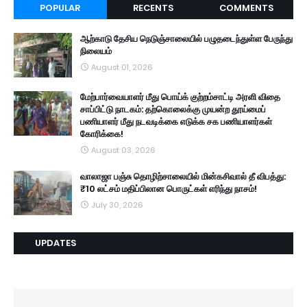
POPULAR
RECENTS
COMMENTS
ஆற்காடு தேசிய நெடுஞ்சாலையில் பழுதடைந்துள்ள பேருந்து
நிலையம்
August 01, 2026
மேற்பார்வையாளர் மீது பொய்க் குற்றம்சாட்டி அரளி விதை
சாப்பிட்டு நாடகம்: தற்கொலைக்கு முயன்ற தூய்மைப்
பணியாளர் மீது நடவடிக்கை எடுக்க சக பணியாளர்கள்
கோரிக்கை!
August 03, 2026
வாலாஜா பஞ்சு தொழிற்சாலையில் மின்கசிவால் தீ விபத்து:
₹10 லட்சம் மதிப்பிலான பொருட்கள் எரிந்து நாசம்!
July 30, 2026
UPDATES