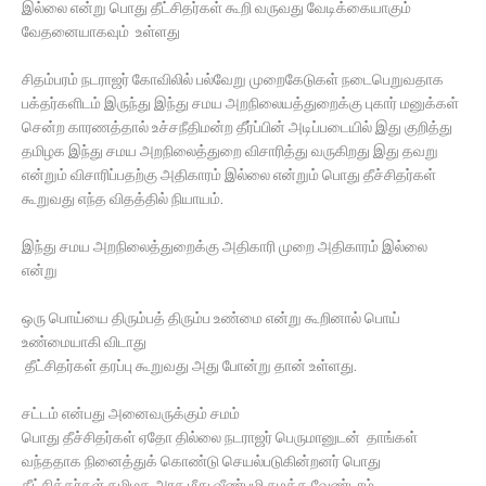
இல்லை என்று பொது தீட்சிதர்கள் கூறி வருவது வேடிக்கையாகும்
வேதனையாகவும் உள்ளது
சிதம்பரம் நடராஜர் கோவிலில் பல்வேறு முறைகேடுகள் நடைபெறுவதாக
பக்தர்களிடம் இருந்து இந்து சமய அறநிலையத்துறைக்கு புகார் மனுக்கள்
சென்ற காரணத்தால் உச்சநீதிமன்ற தீர்ப்பின் அடிப்படையில் இது குறித்து
தமிழக இந்து சமய அறநிலைத்துறை விசாரித்து வருகிறது இது தவறு
என்றும் விசாரிப்பதற்கு அதிகாரம் இல்லை என்றும் பொது தீச்சிதர்கள்
கூறுவது எந்த விதத்தில் நியாயம்.
இந்து சமய அறநிலைத்துறைக்கு அதிகாரி முறை அதிகாரம் இல்லை
என்று
ஒரு பொய்யை திரும்பத் திரும்ப உண்மை என்று கூறினால் பொய்
உண்மையாகி விடாது
தீட்சிதர்கள் தரப்பு கூறுவது அது போன்று தான் உள்ளது.
சட்டம் என்பது அனைவருக்கும் சமம்
பொது தீச்சிதர்கள் ஏதோ தில்லை நடராஜர் பெருமானுடன் தாங்கள்
வந்ததாக நினைத்துக் கொண்டு செயல்படுகின்றனர் பொது
தீட்சித்தர்கள் தமிழக அரசு மீது வீண்பழி சுமத்த வேண்டாம்