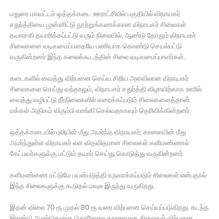
மதுரை மாவட்டம் ஒத்தக்கடை ஊராட்சியில் பகுதியில் விநாயகர்
சதுர்த்தியை முன்னிட்டு நூற்றுக்கணக்கான விநாயகர் சிலைகள்
தயாராகி தயாரிக்கப்பட்டு வரும் நிலையில், ஆண்டு தோறும் விநாயகர்
சிலைகளை வடிவமைப்பதையே பணியாக கொண்டு செயல்பட்டு
வருகின்றனர் இந்த கலைக்கூடத்தின் சிலை வடிவமைப்பாளர்கள்.
கடைகளில் வைத்து விற்பனை செய்ய சிறிய அளவிலான விநாயகர்
சிலைகளை செய்து வந்தாலும், விநாயகர் சதுர்த்தி விழாவிற்காக ஊரில்
வைத்து வழிபட்டு நீர்நிலைகளில் கரைக்கப்படும் சிலைகளைத்தான்
மக்கள் அதிகம் விரும்பி வாங்கி செல்வதாகவும் தெரிவிக்கின்றனர்.
ஒத்தக்கடையில் புலியின் மீது அமர்ந்த விநாயகர், காளையின் மீது
அமர்ந்துள்ள விநாயகர் என விதவிதமான சிலைகள் களிமண்ணால்
கேட்பவர்களுக்கு மட்டும் தயார் செய்து கொடுத்து வருகின்றனர்.
களிமண்ணை மட்டுமே பயன்படுத்தி உருவாக்கப்படும் சிலைகள் என்பதால்
இந்த சிலைகளுக்கு கூடுதல் மவுசு இருந்து வருகிறது.
இதன் விலை 70 ரூ முதல் 80 ரூ வரை விற்பனை செய்யப்படுகிறது. கடந்த
இரண்டு ஆண்டுகளாக கொரோனா காரணமாக சிலைகள் விற்பனை