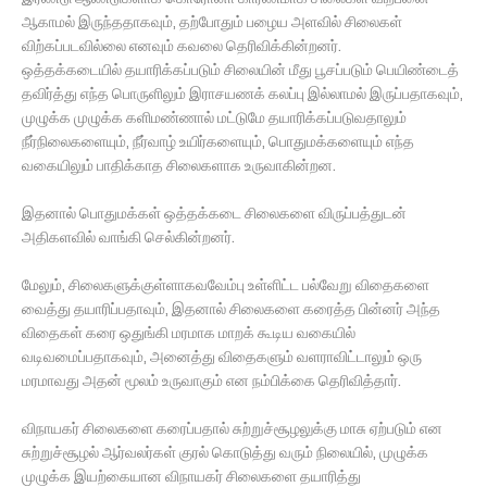
ஆகாமல் இருந்ததாகவும், தற்போதும் பழைய அளவில் சிலைகள்
விற்கப்படவில்லை எனவும் கவலை தெரிவிக்கின்றனர்.
ஒத்தக்கடையில் தயாரிக்கப்படும் சிலையின் மீது பூசப்படும் பெயிண்டைத்
தவிர்த்து எந்த பொருளிலும் இராசயணக் கலப்பு இல்லாமல் இருப்பதாகவும்,
முழுக்க முழுக்க களிமண்ணால் மட்டுமே தயாரிக்கப்படுவதாலும்
நீர்நிலைகளையும், நீர்வாழ் உயிர்களையும், பொதுமக்களையும் எந்த
வகையிலும் பாதிக்காத சிலைகளாக உருவாகின்றன.
இதனால் பொதுமக்கள் ஒத்தக்கடை சிலைகளை விருப்பத்துடன்
அதிகளவில் வாங்கி செல்கின்றனர்.
மேலும், சிலைகளுக்குள்ளாகவவேம்பு உள்ளிட்ட பல்வேறு விதைகளை
வைத்து தயாரிப்பதாவும், இதனால் சிலைகளை கரைத்த பின்னர் அந்த
விதைகள் கரை ஒதுங்கி மரமாக மாறக் கூடிய வகையில்
வடிவமைப்பதாகவும், அனைத்து விதைகளும் வளராவிட்டாலும் ஒரு
மரமாவது அதன் மூலம் உருவாகும் என நம்பிக்கை தெரிவித்தார்.
விநாயகர் சிலைகளை கரைப்பதால் சுற்றுச்சூழலுக்கு மாசு ஏற்படும் என
சுற்றுச்சூழல் ஆர்வலர்கள் குரல் கொடுத்து வரும் நிலையில், முழுக்க
முழுக்க இயற்கையான விநாயகர் சிலைகளை தயாரித்து