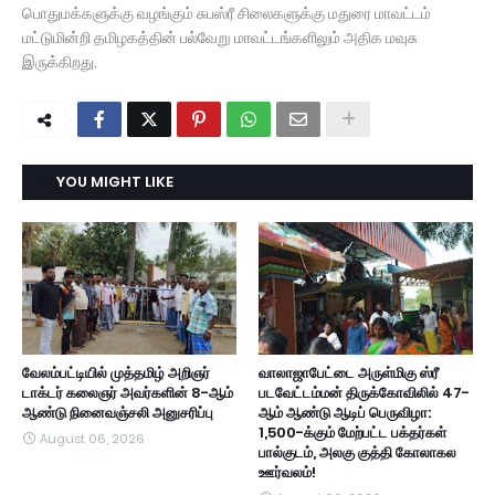
பொதுமக்களுக்கு வழங்கும் சுபஸ்ரீ சிலைகளுக்கு மதுரை மாவட்டம்
மட்டுமின்றி தமிழகத்தின் பல்வேறு மாவட்டங்களிலும் அதிக மவுசு
இருக்கிறது.
YOU MIGHT LIKE
வேலம்பட்டியில் முத்தமிழ் அறிஞர்
வாலாஜாபேட்டை அருள்மிகு ஸ்ரீ
டாக்டர் கலைஞர் அவர்களின் 8-ஆம்
படவேட்டம்மன் திருக்கோவிலில் 47-
ஆண்டு நினைவஞ்சலி அனுசரிப்பு
ஆம் ஆண்டு ஆடிப் பெருவிழா:
1,500-க்கும் மேற்பட்ட பக்தர்கள்
August 06, 2026
பால்குடம், அலகு குத்தி கோலாகல
ஊர்வலம்!