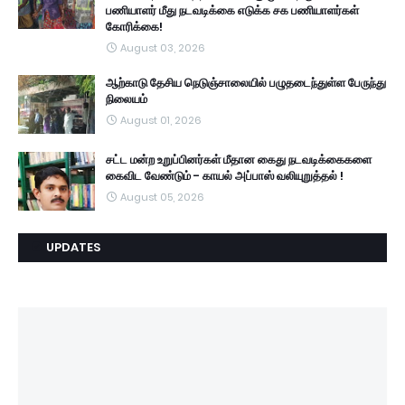
பணியாளர் மீது நடவடிக்கை எடுக்க சக பணியாளர்கள்
கோரிக்கை!
August 03, 2026
ஆற்காடு தேசிய நெடுஞ்சாலையில் பழுதடைந்துள்ள பேருந்து
நிலையம்
August 01, 2026
சட்ட மன்ற உறுப்பினர்கள் மீதான கைது நடவடிக்கைகளை
கைவிட வேண்டும் - காயல் அப்பாஸ் வலியுறுத்தல் !
August 05, 2026
UPDATES