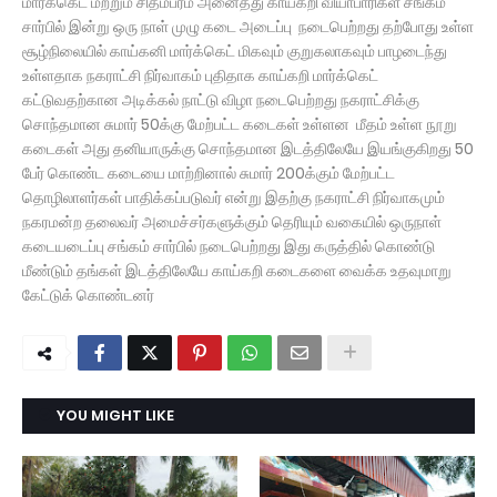
மார்க்கெட் மற்றும் சிதம்பரம் அனைத்து காய்கறி வியாபாரிகள் சங்கம்
சார்பில் இன்று ஒரு நாள் முழு கடை அடைப்பு நடைபெற்றது தற்போது உள்ள
சூழ்நிலையில் காய்கனி மார்க்கெட் மிகவும் குறுகலாகவும் பாழடைந்து
உள்ளதாக நகராட்சி நிர்வாகம் புதிதாக காய்கறி மார்க்கெட்
கட்டுவதற்கான அடிக்கல் நாட்டு விழா நடைபெற்றது நகராட்சிக்கு
சொந்தமான சுமார் 50க்கு மேற்பட்ட கடைகள் உள்ளன மீதம் உள்ள நூறு
கடைகள் அது தனியாருக்கு சொந்தமான இடத்திலேயே இயங்குகிறது 50
பேர் கொண்ட கடையை மாற்றினால் சுமார் 200க்கும் மேற்பட்ட
தொழிலாளர்கள் பாதிக்கப்படுவர் என்று இதற்கு நகராட்சி நிர்வாகமும்
நகரமன்ற தலைவர் அமைச்சர்களுக்கும் தெரியும் வகையில் ஒருநாள்
கடையடைப்பு சங்கம் சார்பில் நடைபெற்றது இது கருத்தில் கொண்டு
மீண்டும் தங்கள் இடத்திலேயே காய்கறி கடைகளை வைக்க உதவுமாறு
கேட்டுக் கொண்டனர்
YOU MIGHT LIKE