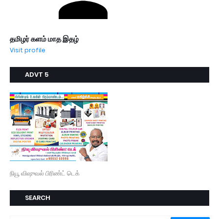
தமிழர் களம் மாத இதழ்
Visit profile
ADVT 5
நியூ விஷுவல் பிரிண்ட் டெக்
SEARCH