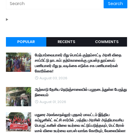
POPULAR
RECENTS
COMMENTS
மேற்பார்வையாளர் மீது பொய்க் குற்றம்சாட்டி அரளி விதை
சாப்பிட்டு நாடகம்: தற்கொலைக்கு முயன்ற தூய்மைப்
பணியாளர் மீது நடவடிக்கை எடுக்க சக பணியாளர்கள்
கோரிக்கை!
August 03, 2026
ஆற்காடு தேசிய நெடுஞ்சாலையில் பழுதடைந்துள்ள பேருந்து
நிலையம்
August 01, 2026
மதுரை அலங்காநல்லூர் புறநகர் மாவட்டம் இந்திய
கம்யூனிஸ்ட் கட்சி சார்பில் , மத்திய அரசின் அத்தியாவசிய
பொருட்களின் விலை உயர்வை கட்டுப்படுத்தவும், பெட்ரோல்
டீசல் விலை உயர்வை வாபஸ் வாங்க கோரியும், வேலையில்லா