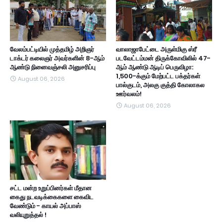
வேலம்பட்டியில் முத்தமிழ் அறிஞர்
வாலாஜாபேட்டை அருள்மிகு ஸ்ரீ
டாக்டர் கலைஞர் அவர்களின் 8-ஆம்
படவேட்டம்மன் திருக்கோவிலில் 47-
ஆண்டு நினைவஞ்சலி அனுசரிப்பு
ஆம் ஆண்டு ஆடிப் பெருவிழா:
1,500-க்கும் மேற்பட்ட பக்தர்கள்
August 06, 2026
பால்குடம், அலகு குத்தி கோலாகல
ஊர்வலம்!
August 06, 2026
சட்ட மன்ற உறுப்பினர்கள் மீதான
கைது நடவடிக்கைகளை கைவிட
வேண்டும் - காயல் அப்பாஸ்
வலியுறுத்தல் !