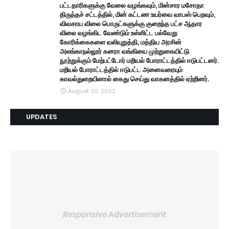
பட்டதாரிகளுக்கு வேலை வழங்கவும், மின்சார மசோதா
திருத்தச் சட்டத்தில், மின் கட்டண உயர்வை வாபஸ் பெறவும்,
விவசாய விலை பொருட்களுக்கு குறைந்த பட்ச ஆதார
விலை வழங்கிட வேண்டும் உள்ளிட்ட பல்வேறு
கோரிக்கைகளை வலியுறுத்தி, மத்திய அரசின்
அலங்காநல்லூர் கனரா வங்கியை முற்றுகையிட்டு
நூற்றுக்கும் மேற்பட்டோர் மறியல் போராட்டத்தில் ஈடுபட்டனர்.
மறியல் போராட்டத்தில் ஈடுபட்ட அனைவரையும்
காவல்துறையினால் கைது செய்து வாகனத்தில் ஏற்றினர்.
August 30, 2022
UPDATES
Responsive Advertisement