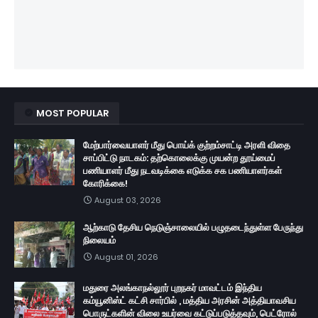
MOST POPULAR
மேற்பார்வையாளர் மீது பொய்க் குற்றம்சாட்டி அரளி விதை
சாப்பிட்டு நாடகம்: தற்கொலைக்கு முயன்ற தூய்மைப்
பணியாளர் மீது நடவடிக்கை எடுக்க சக பணியாளர்கள்
கோரிக்கை!
August 03, 2026
ஆற்காடு தேசிய நெடுஞ்சாலையில் பழுதடைந்துள்ள பேருந்து
நிலையம்
August 01, 2026
மதுரை அலங்காநல்லூர் புறநகர் மாவட்டம் இந்திய
கம்யூனிஸ்ட் கட்சி சார்பில் , மத்திய அரசின் அத்தியாவசிய
பொருட்களின் விலை உயர்வை கட்டுப்படுத்தவும், பெட்ரோல்