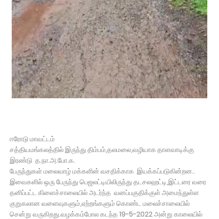
ஈரோடு மாவட்டம்
சத்தியமங்கலத்தில் இருந்து திம்பம்,தலமலை,வழியாக தாளவாடிக்கு
இரண்டு த.நா.அ.போ.க.
பேருந்துகள் மலைவாழ் மக்களின் வசதிக்காக இயக்கப்படுகின்றன..
இவைகளில் ஒரு பேருந்து பெஜலட்டியிலிருந்து தடசலஹட்டி,இட்டரை வரை
தனிப்பட்ட கிளைச்சாலையில் அடர்ந்த வனப்பகுதிக்குள் அமைந்துள்ள
குறுகலான வளைவுகளும்,ஏற்றங்களும் கொண்ட மலைச்சாலையில்
சென்று வருகிறது.வழக்கம்போல கடந்த 19-5-2022 அன்று காலையில்