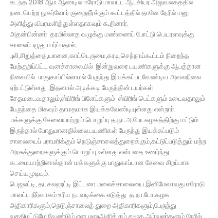
கடந்த 2018 ஆம் ஆண்டில் ஈரோடு மாவட்ட ஆட்சியர் அலுவலகத்தில்
நடைபெற்ற நுகர்வோர் குறைதீர்க்கும் கூட்டத்தில் தானே நேரில் மனு
அளித்து விபரமளித்துள்ளதாகவும் கூறினார்.
அதன்பின்னர் தரமில்லாத வழுக்கு மண்ணைப் போட்டு பெயரளவுக்கு
சாலைப்பழுது பார்ப்பதால்,
புலி,சிறுத்தை,யானை,காட்டெருமை,கரடி,செந்நாய்கூட்டம் நிறைந்த
மேற்குறிப்பிட்ட வனச்சாலையில் இன்றுவரை பயணிகளுக்கு ஆபத்தான
நிலையில் பாதுகாப்பில்லாமல் பேருந்து இயக்கப்படவேண்டிய அவலநிலை
ஏற்பட்டுள்ளது .இதனால் அடிக்கடி பேருந்தின் டயர்கள்
சேதமடைவதாலும்,ஸ்பிரிங் பிளேட்களும் ஸ்பிரிங் பெட்களும் உடைவதாலும்
பேருந்தை மிகவும் தாமதமாக இயக்கவேண்டியுள்ளது என்றார்.
மக்களுக்கு சேவையாற்றும் பொறுப்பு த.நா.அ.போ.கழகத்திற்கு மட்டும்
இருந்தால் போதுமானதில்லை.பயணிகள் பேருந்து இயக்கப்படும்
சாலையைப் பராமரிக்கும் நெடுஞ்சாலைத்துறைக்கும்,கட்டுப்படுத்தும் மற்ற
அரசுத்துறைகளுக்கும் பொறுப்பு உள்ளது என்பதை உணர்ந்து
கடமையாற்றினால்தான் மக்களுக்கு பாதுகாப்பான சேவை சிறப்பாக
செய்யமுடியும்.
பெஜலட்டி, தடசலஹட்டி இட்டரை மலைச்சாலையை இனிமேலாவது ஈரோடு
மாவட்ட நிர்வாகம் உரிய நடவடிக்கை எடுத்து த.நா.போ.கழக
அதிகாரிகளும்,நெடுஞ்சாலைத் துறை அதிகாரிகளும்,பேருந்து
வசதிமட்டுமே வேண்டும் என மனுஅளிக்கும் சமூக ஆர்வலர்களும் நேரில்