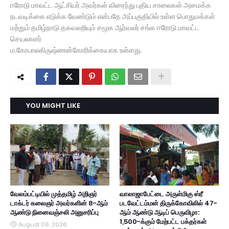
ஈரோடு மாவட்ட ஆட்சியர் அவர்கள் விரைந்து புதிய சாலைகள் அமைக்க
நடவடிக்கை எடுக்க வேண்டும் என்பதே அப்பகுதியில் உள்ள பொதுமக்கள்
மற்றும் தமிழ்நாடு தகவலறியும் சமூக ஆர்வலர் சங்க ஈரோடு மாவட்ட
செயலாளர்
ம.கோபாலகிருஷ்ணன்கோரிக்கையாக உள்ளது.
YOU MIGHT LIKE
வேலம்பட்டியில் முத்தமிழ் அறிஞர்
வாலாஜாபேட்டை அருள்மிகு ஸ்ரீ
டாக்டர் கலைஞர் அவர்களின் 8-ஆம்
படவேட்டம்மன் திருக்கோவிலில் 47-
ஆண்டு நினைவஞ்சலி அனுசரிப்பு
ஆம் ஆண்டு ஆடிப் பெருவிழா:
1,500-க்கும் மேற்பட்ட பக்தர்கள்
August 06, 2026