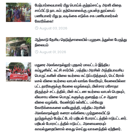
மேற்பார்வையாளர் மீது பொய்க் குற்றம்சாட்டி அரளி விதை
சாப்பிட்டு நாடகம்: தற்கொலைக்கு முயன்ற தூய்மைப்
பணியாளர் மீது நடவடிக்கை எடுக்க சக பணியாளர்கள்
கோரிக்கை!
August 03, 2026
ஆற்காடு தேசிய நெடுஞ்சாலையில் பழுதடைந்துள்ள பேருந்து
நிலையம்
August 01, 2026
மதுரை அலங்காநல்லூர் புறநகர் மாவட்டம் இந்திய
கம்யூனிஸ்ட் கட்சி சார்பில் , மத்திய அரசின் அத்தியாவசிய
பொருட்களின் விலை உயர்வை கட்டுப்படுத்தவும், பெட்ரோல்
டீசல் விலை உயர்வை வாபஸ் வாங்க கோரியும், வேலையில்லா
பட்டதாரிகளுக்கு வேலை வழங்கவும், மின்சார மசோதா
திருத்தச் சட்டத்தில், மின் கட்டண உயர்வை வாபஸ் பெறவும்,
விவசாய விலை பொருட்களுக்கு குறைந்த பட்ச ஆதார
விலை வழங்கிட வேண்டும் உள்ளிட்ட பல்வேறு
கோரிக்கைகளை வலியுறுத்தி, மத்திய அரசின்
அலங்காநல்லூர் கனரா வங்கியை முற்றுகையிட்டு
நூற்றுக்கும் மேற்பட்டோர் மறியல் போராட்டத்தில் ஈடுபட்டனர்.
மறியல் போராட்டத்தில் ஈடுபட்ட அனைவரையும்
காவல்துறையினால் கைது செய்து வாகனத்தில் ஏற்றினர்.