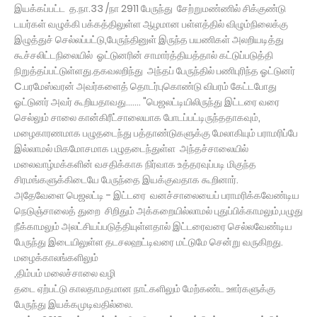
இயக்கப்பட்ட த.நா.33 /நா 2911 பேருந்து சேற்றுமண்ணில் சிக்குண்டு
டயர்கள் வழுக்கி பக்கத்திலுள்ள ஆழமான பள்ளத்தில் விழும்நிலைக்கு
இழுத்துச் செல்லப்பட்டு,பேருந்தினுள் இருந்த பயணிகள் அலறியடித்து
கூச்சலிட்டநிலையில் ஓட்டுனரின் சாமார்த்தியத்தால் கட்டுப்படுத்தி
நிறுத்தப்பட்டுள்ளது.தகவலறிந்து அந்தப் பேருந்தில் பணிபுரிந்த ஓட்டுனர்
C.பரமேஸ்வரன் அவர்களைத் தொடர்புகொண்டு விபரம் கேட்டபோது
ஓட்டுனர் அவர் கூறியதாவது....... "பெஜலட்டியிலிருந்து இட்டரை வரை
செல்லும் சாலை கான்கிரீட்சாலையாக போடப்பட்டிருந்ததாகவும்,
மழைகாரணமாக பழுதடைந்து பத்தாண்டுகளுக்கு மேலாகியும் பராமரிப்பே
இல்லாமல் மிகமோசமாக பழுதடைந்துள்ள அந்தச்சாலையில்
மலைவாழ்மக்களின் வசதிக்காக நிர்வாக உத்தரவுப்படி மிகுந்த
சிரமங்களுக்கிடையே பேருந்தை இயக்குவதாக கூறினார்.
அதேவேளை பெஜலட்டி - இட்டரை வனச்சாலையைப் பராமரிக்கவேண்டிய
நெடுஞ்சாலைத் துறை சிறிதும் அக்கறையில்லாமல் புதுப்பிக்காமலும்,பழுது
நீக்காமலும் அலட்சியப்படுத்தியுள்ளதால் இட்டரைவரை செல்லவேண்டிய
பேருந்து இடையிலுள்ள தடசலஹட்டிவரை மட்டுமே சென்று வருகிறது.
மழைக்காலங்களிலும்
,திம்பம் மலைச்சாலை வழி
தடை ஏற்பட்டு காலதாமதமான நாட்களிலும் மேற்கண்ட ஊர்களுக்கு
பேருந்து இயக்கமுடிவதில்லை.