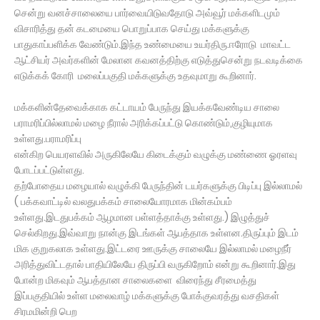
சென்று வனச்சாலையை பார்வையிடுவதோடு அவ்வூர் மக்களிடமும்
விசாரித்து தன் கடமையை பொறுப்பாக செய்து மக்களுக்கு
பாதுகாப்பளிக்க வேண்டும்.இந்த உண்மையை உயர்திரு.ஈரோடு மாவட்ட
ஆட்சியர் அவர்களின் மேலான கவனத்திற்கு எடுத்துசென்று நடவடிக்கை
எடுக்கக் கோரி மலைப்பகுதி மக்களுக்கு உதவுமாறு கூறினார்.
மக்களின்தேவைக்காக கட்டாயம் பேருந்து இயக்கவேண்டிய சாலை
பராமரிப்பில்லாமல் மழை நீரால் அரிக்கப்பட்டு கொண்டும்,குழியுமாக
உள்ளது.பராமரிப்பு
என்கிற பெயரளவில் அருகிலேயே கிடைக்கும் வழுக்கு மண்ணை ஓரளவு
போடப்பட்டுள்ளது.
தற்போதைய மழையால் வழுக்கி பேருந்தின் டயர்களுக்கு பிடிப்பு இல்லாமல்
( பக்கவாட்டில் வலதுபக்கம் சாலையோரமாக மின்கம்பம்
உள்ளது.இடதுபக்கம் ஆழமான பள்ளத்தாக்கு உள்ளது.) இழுத்துச்
செல்கிறது.இவ்வாறு நான்கு இடங்கள் ஆபத்தாக உள்ளன.திருப்பும் இடம்
மிக குறுகலாக உள்ளது.இட்டரை ஊருக்கு சாலையே இல்லாமல் மழைநீர்
அரித்துவிட்டதால் பாதியிலேயே திருப்பி வருகிறோம் என்று கூறினார்.இது
போன்ற மிகவும் ஆபத்தான சாலைகளை விரைந்து சீரமைத்து
இப்பகுதியில் உள்ள மலைவாழ் மக்களுக்கு போக்குவரத்து வசதிகள்
சிரமமின்றி பெற