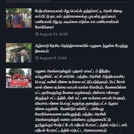
மேற்பார்வையாளர் மீது பொய்க் குற்றம்சாட்டி அரளி விதை
சாப்பிட்டு நாடகம்: தற்கொலைக்கு முயன்ற தூய்மைப்
பணியாளர் மீது நடவடிக்கை எடுக்க சக பணியாளர்கள்
கோரிக்கை!
August 03, 2026
ஆற்காடு தேசிய நெடுஞ்சாலையில் பழுதடைந்துள்ள பேருந்து
நிலையம்
August 01, 2026
மதுரை அலங்காநல்லூர் புறநகர் மாவட்டம் இந்திய
கம்யூனிஸ்ட் கட்சி சார்பில் , மத்திய அரசின் அத்தியாவசிய
பொருட்களின் விலை உயர்வை கட்டுப்படுத்தவும், பெட்ரோல்
டீசல் விலை உயர்வை வாபஸ் வாங்க கோரியும், வேலையில்லா
பட்டதாரிகளுக்கு வேலை வழங்கவும், மின்சார மசோதா
திருத்தச் சட்டத்தில், மின் கட்டண உயர்வை வாபஸ் பெறவும்,
விவசாய விலை பொருட்களுக்கு குறைந்த பட்ச ஆதார
விலை வழங்கிட வேண்டும் உள்ளிட்ட பல்வேறு
கோரிக்கைகளை வலியுறுத்தி, மத்திய அரசின்
அலங்காநல்லூர் கனரா வங்கியை முற்றுகையிட்டு
நூற்றுக்கும் மேற்பட்டோர் மறியல் போராட்டத்தில் ஈடுபட்டனர்.
மறியல் போராட்டத்தில் ஈடுபட்ட அனைவரையும்