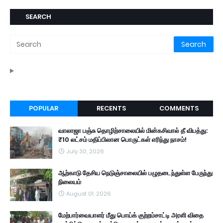
SEARCH
POPULAR
RECENTS
COMMENTS
வாலாஜா பஞ்சு தொழிற்சாலையில் மின்கசிவால் தீ விபத்து:
₹10 லட்சம் மதிப்பிலான பொருட்கள் எரிந்து நாசம்!
July 30, 2026
ஆற்காடு தேசிய நெடுஞ்சாலையில் பழுதடைந்துள்ள பேருந்து
நிலையம்
August 01, 2026
மேற்பார்வையாளர் மீது பொய்க் குற்றம்சாட்டி அரளி விதை