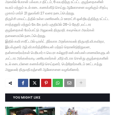
அளவில் போசன் பக்வாடா திட்டம், 6 வயதிற்கு உட்பட்ட குழந்தைகளின்
உயரம் மற்றும் உடல் எடை கணக்கீடு செய்து ஆலோசனை வழங்கும் சிறப்பு
முகாம் மார்ச் 21 துவங்கி 27 வரை நடைப்பெற்றது.
திருச்சி மாவட்டத்தில் உள்ள மணிகண்டம் ஊராட்சி ஒன்றியத்திற்கு உட்பட்ட
சாத்தனூர் மற்றும் கே.கே நகர் பகுதியில் 26-ம் தேதி ,வட்டார
குழந்தைகள் மேம்பாட்டு அலுவலர் திருமதி. கவுசல்யா அவர்கள்
தலைமையில் நடைப்பெற்றது.
இதில் கவி சாரீட்டபில் டிரஸ்ட் ,நிர்வாக அறங்காவலர் திருமதி.வி.கவிதா,
இயக்குனர் ஆர்.வி.கார்த்திகேயன் மற்றம் தொண்டுநிறுவன,
தன்னாளர்வர்கள் பெரியார் ஈ.வெ.ரா கல்லூரி என்.எஸ்.எஸ் மாணவிகளுடன்
,வட்டார அங்கன்வாடி பணியாளர்கள் ,வீடு வீடாக சென்று குழந்தைகளின்
உடல் எடையினை கணக்கீடு செய்தனர். பெற்றோர்களிடம் ஊட்டசத்து
அலுவலர் திருமதி.ரஞ்சனி ஆலோசனை வழங்கினார்.
YOU MIGHT LIKE