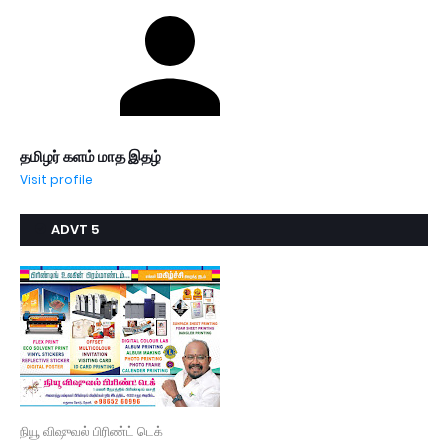
தமிழர் களம் மாத இதழ்
Visit profile
ADVT 5
நியூ விஷுவல் பிரிண்ட் டெக்