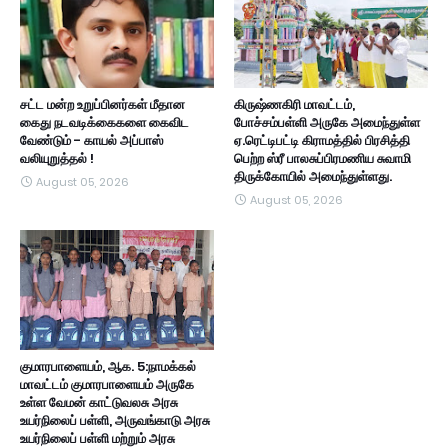
சட்ட மன்ற உறுப்பினர்கள் மீதான
கிருஷ்ணகிரி மாவட்டம்,
கைது நடவடிக்கைகளை கைவிட
போச்சம்பள்ளி அருகே அமைந்துள்ள
வேண்டும் - காயல் அப்பாஸ்
ஏ.ரெட்டிபட்டி கிராமத்தில் பிரசித்தி
வலியுறுத்தல் !
பெற்ற ஸ்ரீ பாலசுப்பிரமணிய சுவாமி
திருக்கோயில் அமைந்துள்ளது.
August 05, 2026
August 05, 2026
குமாரபாளையம், ஆக. 5:நாமக்கல்
மாவட்டம் குமாரபாளையம் அருகே
உள்ள வேமன் காட்டுவலசு அரசு
உயர்நிலைப் பள்ளி, அருவங்காடு அரசு
உயர்நிலைப் பள்ளி மற்றும் அரசு