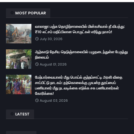
MOST POPULAR
வாலாஜா பஞ்சு தொழிற்சாலையில் மின்கசிவால் தீ விபத்து:
₹10 லட்சம் மதிப்பிலான பொருட்கள் எரிந்து நாசம்!
July 30, 2026
ஆற்காடு தேசிய நெடுஞ்சாலையில் பழுதடைந்துள்ள பேருந்து
நிலையம்
August 01, 2026
மேற்பார்வையாளர் மீது பொய்க் குற்றம்சாட்டி அரளி விதை
சாப்பிட்டு நாடகம்: தற்கொலைக்கு முயன்ற தூய்மைப்
பணியாளர் மீது நடவடிக்கை எடுக்க சக பணியாளர்கள்
கோரிக்கை!
August 03, 2026
LATEST