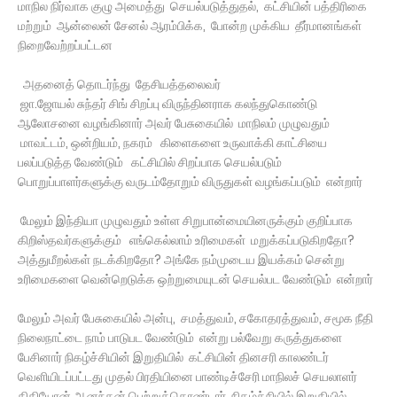
மாநில நிர்வாக குழு அமைத்து செயல்படுத்துதல், கட்சியின் பத்திரிகை
மற்றும் ஆன்லைன் சேனல் ஆரம்பிக்க, போன்ற முக்கிய தீர்மானங்கள்
நிறைவேற்றப்பட்டன
அதனைத் தொடர்ந்து தேசியத்தலைவர்
ஜா.ஜோயல் சுந்தர் சிங் சிறப்பு விருந்தினராக கலந்துகொண்டு
ஆலோசனை வழங்கினார் அவர் பேசுகையில் மாநிலம் முழுவதும்
மாவட்டம், ஒன்றியம், நகரம் கிளைகளை உருவாக்கி காட்சியை
பலப்படுத்த வேண்டும் கட்சியில் சிறப்பாக செயல்படும்
பொறுப்பாளர்களுக்கு வருடம்தோறும் விருதுகள் வழங்கப்படும் என்றார்
மேலும் இந்தியா முழுவதும் உள்ள சிறுபான்மையினருக்கும் குறிப்பாக
கிறிஸ்தவர்களுக்கும் எங்கெல்லாம் உரிமைகள் மறுக்கப்படுகிறதோ?
அத்துமீறல்கள் நடக்கிறதோ? அங்கே நம்முடைய இயக்கம் சென்று
உரிமைகளை வென்றெடுக்க ஒற்றுமையுடன் செயல்பட வேண்டும் என்றார்
மேலும் அவர் பேசுகையில் அன்பு, சமத்துவம், சகோதரத்துவம், சமூக நீதி
நிலைநாட்டை நாம் பாடுபட வேண்டும் என்று பல்வேறு கருத்துகளை
பேசினார் நிகழ்ச்சியின் இறுதியில் கட்சியின் தினசரி காலண்டர்
வெளியிடப்பட்டது முதல் பிரதியினை பாண்டிச்சேரி மாநிலச் செயலாளர்
கிதியோன் ஆனந்தன் பெற்றுக்கொண்டார் நிகழ்ச்சியில் இறுதியில்