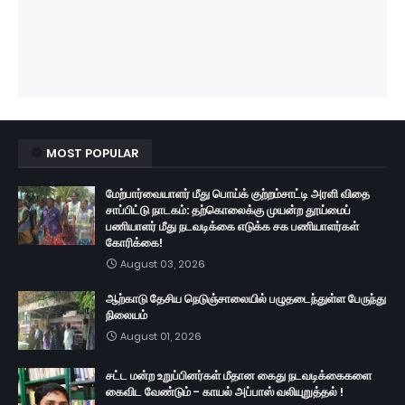
MOST POPULAR
மேற்பார்வையாளர் மீது பொய்க் குற்றம்சாட்டி அரளி விதை
சாப்பிட்டு நாடகம்: தற்கொலைக்கு முயன்ற தூய்மைப்
பணியாளர் மீது நடவடிக்கை எடுக்க சக பணியாளர்கள்
கோரிக்கை!
August 03, 2026
ஆற்காடு தேசிய நெடுஞ்சாலையில் பழுதடைந்துள்ள பேருந்து
நிலையம்
August 01, 2026
சட்ட மன்ற உறுப்பினர்கள் மீதான கைது நடவடிக்கைகளை
கைவிட வேண்டும் - காயல் அப்பாஸ் வலியுறுத்தல் !