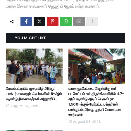
மாநில இணை செயலாளர் ஜெ.ஜான் ஜேகப் நன்றி கூறினார்.
YOU MIGHT LIKE
வேலம்பட்டியில் முத்தமிழ் அறிஞர்
வாலாஜாபேட்டை அருள்மிகு ஸ்ரீ
டாக்டர் கலைஞர் அவர்களின் 8-ஆம்
படவேட்டம்மன் திருக்கோவிலில் 47-
ஆண்டு நினைவஞ்சலி அனுசரிப்பு
ஆம் ஆண்டு ஆடிப் பெருவிழா:
1,500-க்கும் மேற்பட்ட பக்தர்கள்
August 06, 2026
பால்குடம், அலகு குத்தி கோலாகல
ஊர்வலம்!
August 06, 2026