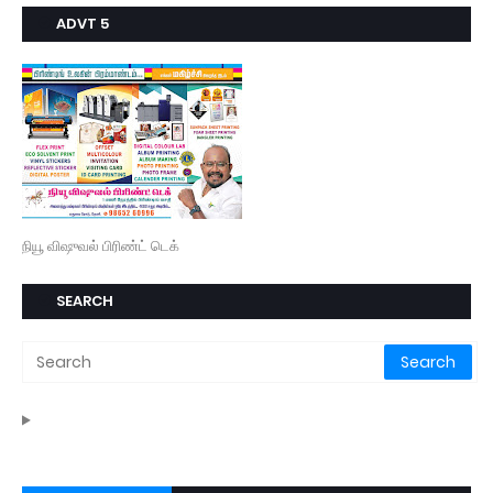
ADVT 5
நியூ விஷுவல் பிரிண்ட் டெக்
SEARCH