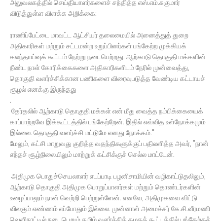
அலுவலகத்தில் செய்தியாளர்களைச் சந்தித்த எஸ்.எம்.சுகுமார்
விடுத்துள்ள விளக்க அறிக்கை:
ராணிப்பேட்டை மாவட்ட ஆட்சியர் தலைமையில் அனைத்துத் துறை
அதிகாரிகள் மற்றும் சட்டமன்ற உறுப்பினர்கள் பங்கேற்ற முக்கியக்
கலந்தாய்வுக் கூட்டம் நேற்று நடைபெற்றது. ஆற்காடு தொகுதி மக்களின்
நீண்ட நாள் கோரிக்கைகளை அதிகாரிகளிடம் நேரில் முன்வைத்து,
தொகுதி வளர்ச்சிக்கான பணிகளை விரைவுபடுத்த வேண்டிய கட்டாயச்
சூழல் எனக்கு இருந்தது
.
தேர்தலில் ஆற்காடு தொகுதி மக்கள் என் மீது வைத்த நம்பிக்கையைக்
காப்பாற்றவே இக்கூட்டத்தில் பங்கேற்றேன். இதில் எவ்வித உள்நோக்கமும்
இல்லை. தொகுதி வளர்ச்சி மட்டுமே எனது நோக்கம்."
மேலும், கட்சி மாறுவது குறித்த வதந்திகளுக்குப் பதிலளித்த அவர், "நான்
எந்தச் சூழ்நிலையிலும் மாற்றுக் கட்சிக்குச் செல்ல மாட்டேன்.
அதிமுக பொதுச்செயலாளர் எடப்பாடி பழனிசாமியின் வழிகாட்டுதலிலும்,
ஆற்காடு தொகுதி அதிமுக பொறுப்பாளர்கள் மற்றும் தொண்டர்களின்
உழைப்பாலும் நான் வெற்றி பெற்றுள்ளேன். எனவே, அதிமுகவை விட்டு
விலகும் எண்ணம் எப்போதும் இல்லை. முன்னாள் அமைச்சர் கே.சி.வீரமணி
வெளிநாட்டில் நடைபெறும் தமிழ் வளர்ச்சிக் கழகக் கூட்டத்தில் பங்கேற்கச்