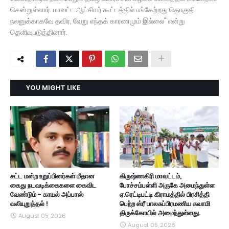
சென்றுள்ளார். மாவட்ட ஆட்சியர் கூட்டத்தில் பங்கேற்றது தொகுதி
நலனுக்காகவே தவிர, வேறு எந்தக் காரணமும் இல்லை" என்று
தெளிவுபடுத்தினார்.
YOU MIGHT LIKE
சட்ட மன்ற உறுப்பினர்கள் மீதான
கிருஷ்ணகிரி மாவட்டம்,
கைது நடவடிக்கைகளை கைவிட
போச்சம்பள்ளி அருகே அமைந்துள்ள
வேண்டும் - காயல் அப்பாஸ்
ஏ.ரெட்டிபட்டி கிராமத்தில் பிரசித்தி
வலியுறுத்தல் !
பெற்ற ஸ்ரீ பாலசுப்பிரமணிய சுவாமி
திருக்கோயில் அமைந்துள்ளது.
August 05, 2026
August 05, 2026