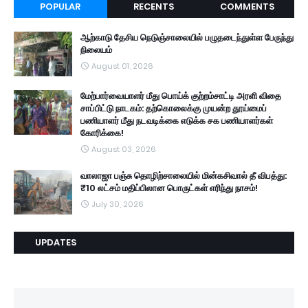
POPULAR
RECENTS
COMMENTS
ஆற்காடு தேசிய நெடுஞ்சாலையில் பழுதடைந்துள்ள பேருந்து
நிலையம்
August 01, 2026
மேற்பார்வையாளர் மீது பொய்க் குற்றம்சாட்டி அரளி விதை
சாப்பிட்டு நாடகம்: தற்கொலைக்கு முயன்ற தூய்மைப்
பணியாளர் மீது நடவடிக்கை எடுக்க சக பணியாளர்கள்
கோரிக்கை!
August 03, 2026
வாலாஜா பஞ்சு தொழிற்சாலையில் மின்கசிவால் தீ விபத்து:
₹10 லட்சம் மதிப்பிலான பொருட்கள் எரிந்து நாசம்!
July 30, 2026
UPDATES