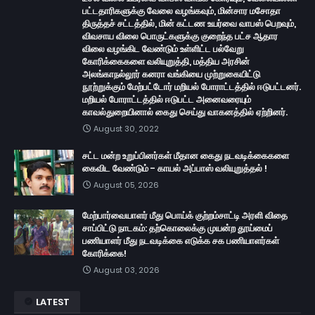
பட்டதாரிகளுக்கு வேலை வழங்கவும், மின்சார மசோதா
திருத்தச் சட்டத்தில், மின் கட்டண உயர்வை வாபஸ் பெறவும்,
விவசாய விலை பொருட்களுக்கு குறைந்த பட்ச ஆதார
விலை வழங்கிட வேண்டும் உள்ளிட்ட பல்வேறு
கோரிக்கைகளை வலியுறுத்தி, மத்திய அரசின்
அலங்காநல்லூர் கனரா வங்கியை முற்றுகையிட்டு
நூற்றுக்கும் மேற்பட்டோர் மறியல் போராட்டத்தில் ஈடுபட்டனர்.
மறியல் போராட்டத்தில் ஈடுபட்ட அனைவரையும்
காவல்துறையினால் கைது செய்து வாகனத்தில் ஏற்றினர்.
August 30, 2022
சட்ட மன்ற உறுப்பினர்கள் மீதான கைது நடவடிக்கைகளை
கைவிட வேண்டும் - காயல் அப்பாஸ் வலியுறுத்தல் !
August 05, 2026
மேற்பார்வையாளர் மீது பொய்க் குற்றம்சாட்டி அரளி விதை
சாப்பிட்டு நாடகம்: தற்கொலைக்கு முயன்ற தூய்மைப்
பணியாளர் மீது நடவடிக்கை எடுக்க சக பணியாளர்கள்
கோரிக்கை!
August 03, 2026
LATEST