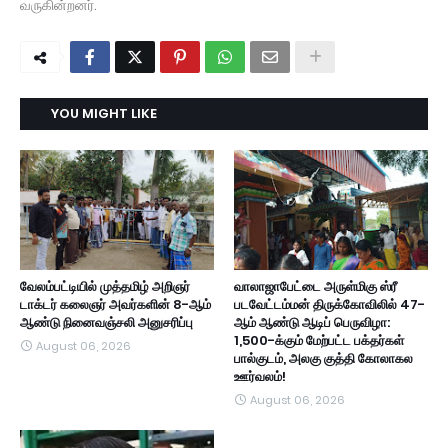
வருகின்றனர்.
YOU MIGHT LIKE
வேலம்பட்டியில் முத்தமிழ் அறிஞர்
வாலாஜாபேட்டை அருள்மிகு ஸ்ரீ
டாக்டர் கலைஞர் அவர்களின் 8-ஆம்
படவேட்டம்மன் திருக்கோவிலில் 47-
ஆண்டு நினைவஞ்சலி அனுசரிப்பு
ஆம் ஆண்டு ஆடிப் பெருவிழா:
1,500-க்கும் மேற்பட்ட பக்தர்கள்
August 06, 2026
பால்குடம், அலகு குத்தி கோலாகல
ஊர்வலம்!
August 06, 2026