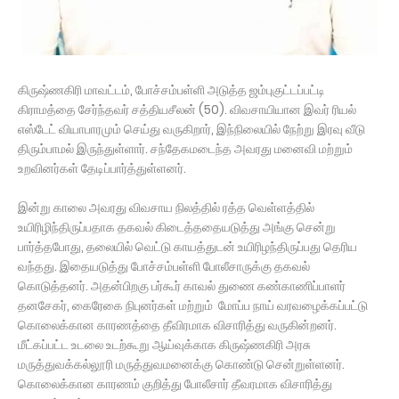
கிருஷ்ணகிரி மாவட்டம், போச்சம்பள்ளி அடுத்த ஜம்புகுட்டப்பட்டி
கிராமத்தை சேர்ந்தவர் சத்தியசீலன் (50). விவசாயியான இவர் ரியல்
எஸ்டேட் வியாபாரமும் செய்து வருகிறார், இந்நிலையில் நேற்று இரவு வீடு
திரும்பாமல் இருந்துள்ளார். சந்தேகமடைந்த அவரது மனைவி மற்றும்
உறவினர்கள் தேடிப்பார்த்துள்ளனர்.
இன்று காலை அவரது விவசாய நிலத்தில் ரத்த வெள்ளத்தில்
உயிரிழிந்திருப்பதாக தகவல் கிடைத்ததையடுத்து அங்கு சென்று
பார்த்தபோது, தலையில் வெட்டு காயத்துடன் உயிரிழந்திருப்பது தெரிய
வந்தது. இதையடுத்து போச்சம்பள்ளி போலீசாருக்கு தகவல்
கொடுத்தனர். அதன்பிறகு பர்கூர் காவல் துணை கண்காணிப்பாளர்
தனசேகர், கைரேகை நிபுனர்கள் மற்றும் மோப்ப நாய் வரவழைக்கப்பட்டு
கொலைக்கான காரணத்தை தீவிரமாக விசாரித்து வருகின்றனர்.
மீட்கப்பட்ட உடலை உடற்கூறு ஆய்வுக்காக கிருஷ்ணகிரி அரசு
மருத்துவக்கல்லூரி மருத்துவமனைக்கு கொண்டு சென்றுள்ளனர்.
கொலைக்கான காரணம் குறித்து போலீசார் தீவரமாக விசாரித்து