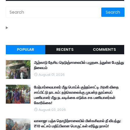
POPULAR
RECENTS
COMMENTS
ஆற்காடு தேசிய நெடுஞ்சாலையில் பழுதடைந்துள்ள பேருந்து
நிலையம்
August 01, 2026
மேற்பார்வையாளர் மீது பொய்க் குற்றம்சாட்டி அரளி விதை
சாப்பிட்டு நாடகம்: தற்கொலைக்கு முயன்ற தூய்மைப்
பணியாளர் மீது நடவடிக்கை எடுக்க சக பணியாளர்கள்
கோரிக்கை!
August 03, 2026
வாலாஜா பஞ்சு தொழிற்சாலையில் மின்கசிவால் தீ விபத்து:
₹10 லட்சம் மதிப்பிலான பொருட்கள் எரிந்து நாசம்!