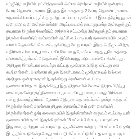
எம்ஜிஆர் வழியில் புரட்சித்தலைவி அம்மா அவர்கள் வழியில் ஒன்றரை
கோடி தொண்டர்களாக இருந்த இயக்கத்தை 2 கோடி தொண்டர்களாக
உருவாக்கியவர் எழுச்சித் தமிழர் எடப்பாடி பழனிச்சாமி இடைத்தேர்தலுடன்
ஒரே நாடு ஒரே தேர்தல் என்கிற அடிப்படையில் நாடாளுமன்ற தேர்தலுக்கும்
தயாராக இருக்க வேண்டும் அதோடு சட்டமன்ற தேர்தலுக்கும் தயாராக
இருக்க வேண்டும் அம்மாவின் ஆட்சி எடப்பாடி யார் தலைமையில் மலரும்
காலம் நெருங்கிக் கொண்டிருக்கிறது வேறு யாரும் இந்த அதிமுகவிற்கு
எதிரிகள் கிடையாது உள் கட்சியிலே பல துரோகிகள் வந்து துரோகத்தை
விளைவித்தார்கள் அதெல்லாம் இப்பொழுது எடுபடாமல் போகிவிட்டது .
அதிமுக இரண்டாக உடைந்து விட்டது மூன்றாக பிரிந்து விட்டது என
கூறினார்கள் . அண்ணா திமுக இரண்டாகவும் மூன்றாகவும் இல்லை
அதிமுக ஒன்றாகதான் இருக்கிறது அண்ணன் எடப்பாடி
தலைமையில்தான் இருக்கிறது இது திமுகவின் வேலை திமுக பிரித்து
கையாளுகின்ற சூழ்நிலையை உருவாக்கியது யாரையாவது பிரிக்கலாம்
என்று நினைத்தார்கள் ஆனால் அதிமுக தொண்டர்கள் ஒன்றாகத்தான்
இருக்கிறார்கள் அண்ணா திமுக தொண்டர்கள் ஒரே அணியில்
இருக்கிறார்கள் ஒரே தலைமையில் இருக்கிறார்கள் அதுவும் எடப்பாடி யார்
தலைமையில் தான் இருக்கிறார்கள் 15 லட்சம் பேர் கூடிய மாநாட்டை
இதுவரை தமிழ்நாட்டில் யாரும் நடத்தவில்லை என்றார் . 15 லட்சம் பேர் ஒரே
இடத்தில் கூடுகின்ற போது சாப்பாடு மிச்சம் பட்டுவிட்டது என்று யாரும்