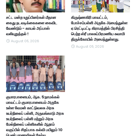
சட்ட மன்ற உறுப்பினர்கள் மீதான
கிருஷ்ணகிரி மாவட்டம்,
கைது நடவடிக்கைகளை கைவிட
போச்சம்பள்ளி அருகே அமைந்துள்ள
வேண்டும் - காயல் அப்பாஸ்
ஏ.ரெட்டிபட்டி கிராமத்தில் பிரசித்தி
வலியுறுத்தல் !
பெற்ற ஸ்ரீ பாலசுப்பிரமணிய சுவாமி
திருக்கோயில் அமைந்துள்ளது.
August 05, 2026
August 05, 2026
குமாரபாளையம், ஆக. 5:நாமக்கல்
மாவட்டம் குமாரபாளையம் அருகே
உள்ள வேமன் காட்டுவலசு அரசு
உயர்நிலைப் பள்ளி, அருவங்காடு அரசு
உயர்நிலைப் பள்ளி மற்றும் அரசு
மேல்நிலைப் பள்ளிகளில் ஆறாம்
வகுப்பில் சிறப்பாக கல்வி பயிலும் 10
பெண் மாணவிகள் தேர்வு