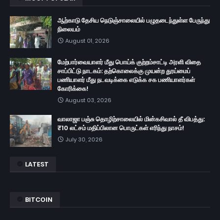
ஆற்காடு தேசிய நெடுஞ்சாலையில் பழுதடைந்துள்ள பேருந்து
நிலையம்
August 01, 2026
மேற்பார்வையாளர் மீது பொய்க் குற்றம்சாட்டி அரளி விதை
சாப்பிட்டு நாடகம்: தற்கொலைக்கு முயன்ற தூய்மைப்
பணியாளர் மீது நடவடிக்கை எடுக்க சக பணியாளர்கள்
கோரிக்கை!
August 03, 2026
வாலாஜா பஞ்சு தொழிற்சாலையில் மின்கசிவால் தீ விபத்து:
₹10 லட்சம் மதிப்பிலான பொருட்கள் எரிந்து நாசம்!
July 30, 2026
LATEST
BITCOIN