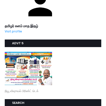
தமிழர் களம் மாத இதழ்
Visit profile
ADVT 5
நியூ விஷுவல் பிரிண்ட் டெக்
SEARCH