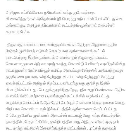
அதிமுக கட்சியிலே பல துரோகிகள் வந்து துரோகத்தை
விளைவித்தார்கள் அதெல்லாம் இப்பொழுது எடுபடாமல் போய்விட்டது என
மன்னார்குடி அதிமுக நிர்வாகிகள் கூட்டத்தில் முன்னாள் அமைச்சர்
காமராஜ் பேச்சு
திருவாரூர் மாவட்டம் மன்னார்குடியில் உள்ள அதிமுக அலுவலகத்தில்
தேர்தல் முன்னேற்பாடுகள் தொடர்பான ஆலோசனைக் கூட்டம்
நடைபெற்றது இதில் முன்னாள் அமைச்சரும் திருவாரூர் மாவட்ட
செயலாளருமான ஆர் காமராஜ் கலந்து கொண்டு பேசினார் வரவிருக்கின்ற
நாடாளுமன்ற தேர்தலில் பூத் கமிட்டி அமைப்பது தேர்தலில் பணியாற்றுவது
ஒருவேளை நாடாளுமன்ற தேர்தலுடன் சட்டமன்ற தேர்தலும் சேர்த்து
வைக்கப்பட்டால் அதிலும் திறம்பட பணியாற்றுவது குறித்து இதில்
விவாதிக்கப்பட்டது . பொதுக்குழுவிற்கு பிறகு புதிய உறுப்பினர்களை அதிக
அளவில் சேர்ப்பதற்கான படிவங்களும் கூட்டத்தில் வழங்கப்பட்டது
வருகின்ற செப்டம்பர் 15ஆம் தேதி பேரறிஞர் அண்ணா பிறந்த நாளை வெகு
சிறப்பாக கொண்டாடவும் இக்கூட்டத்தில் ஆலோசனை செய்யப்பட்டது
அப்போது பேசிய முன்னாள் அமைச்சர் காமராஜ் வேறு எந்த கிராமத்தில் ,
நகரத்தில் , பேரூராட்சியில் , ஒன்றியத்திலாவது அதிமுகவினர் ஒரு நபர்
கூட மாற்று கட்சியில் இணைந்திருக்க மாட்டார்கள் . புரட்சித் தலைவர்