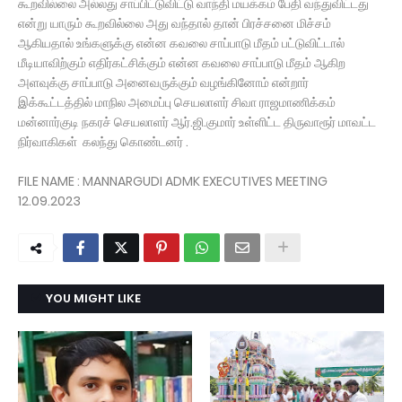
கூறவில்லை அல்லது சாப்பிட்டுவிட்டு வாந்தி மயக்கம் பேதி வந்துவிட்டது
என்று யாரும் கூறவில்லை அது வந்தால் தான் பிரச்சனை மிச்சம்
ஆகியதால் உங்களுக்கு என்ன கவலை சாப்பாடு மீதம் பட்டுவிட்டால்
மீடியாவிற்கும் எதிர்கட்சிக்கும் என்ன கவலை சாப்பாடு மீதம் ஆகிற
அளவுக்கு சாப்பாடு அனைவருக்கும் வழங்கினோம் என்றார்
இக்கூட்டத்தில் மாநில அமைப்பு செயலாளர் சிவா ராஜமாணிக்கம்
மன்னார்குடி நகரச் செயலாளர் ஆர்.ஜி.குமார் உள்ளிட்ட திருவாரூர் மாவட்ட
நிர்வாகிகள் கலந்து கொண்டனர் .
FILE NAME : MANNARGUDI ADMK EXECUTIVES MEETING
12.09.2023
YOU MIGHT LIKE