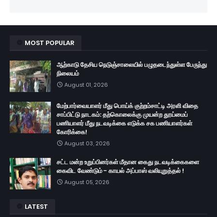
MOST POPULAR
ஆற்காடு தேசிய நெடுஞ்சாலையில் பழுதடைந்துள்ள பேருந்து
நிலையம்
August 01, 2026
மேற்பார்வையாளர் மீது பொய்க் குற்றம்சாட்டி அரளி விதை
சாப்பிட்டு நாடகம்: தற்கொலைக்கு முயன்ற தூய்மைப்
பணியாளர் மீது நடவடிக்கை எடுக்க சக பணியாளர்கள்
கோரிக்கை!
August 03, 2026
சட்ட மன்ற உறுப்பினர்கள் மீதான கைது நடவடிக்கைகளை
கைவிட வேண்டும் - காயல் அப்பாஸ் வலியுறுத்தல் !
August 05, 2026
LATEST