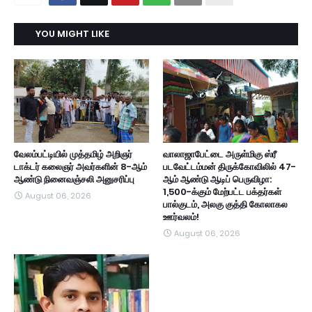
YOU MIGHT LIKE
வேலம்பட்டியில் முத்தமிழ் அறிஞர்
வாலாஜாபேட்டை அருள்மிகு ஸ்ரீ
டாக்டர் கலைஞர் அவர்களின் 8-ஆம்
படவேட்டம்மன் திருக்கோவிலில் 47-
ஆண்டு நினைவஞ்சலி அனுசரிப்பு
ஆம் ஆண்டு ஆடிப் பெருவிழா:
1,500-க்கும் மேற்பட்ட பக்தர்கள்
August 06, 2026
பால்குடம், அலகு குத்தி கோலாகல
ஊர்வலம்!
August 06, 2026