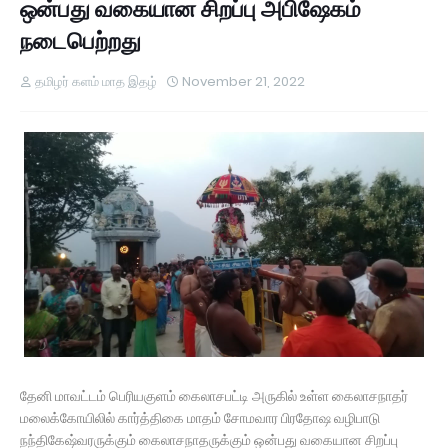
ஒன்பது வகையான சிறப்பு அபிஷேகம்
நடைபெற்றது
தமிழர் களம் மாத இதழ்
November 21, 2022
தேனி மாவட்டம் பெரியகுளம் கைலாசபட்டி அருகில் உள்ள கைலாசநாதர்
மலைக்கோயிலில் கார்த்திகை மாதம் சோமவார பிரதோஷ வழிபாடு
நந்திகேஷ்வரருக்கும் கைலாசநாதருக்கும் ஒன்பது வகையான சிறப்பு