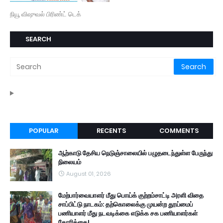
நியூ விஷுவல் பிரிண்ட் டெக்
SEARCH
POPULAR
RECENTS
COMMENTS
ஆற்காடு தேசிய நெடுஞ்சாலையில் பழுதடைந்துள்ள பேருந்து
நிலையம்
August 01, 2026
மேற்பார்வையாளர் மீது பொய்க் குற்றம்சாட்டி அரளி விதை
சாப்பிட்டு நாடகம்: தற்கொலைக்கு முயன்ற தூய்மைப்
பணியாளர் மீது நடவடிக்கை எடுக்க சக பணியாளர்கள்
கோரிக்கை!