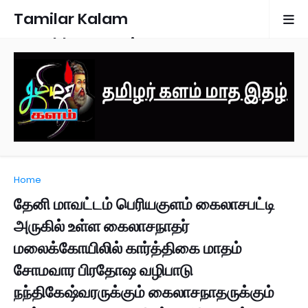
Tamilar Kalam
Monthly Magazine
Home
தேனி மாவட்டம் பெரியகுளம் கைலாசபட்டி
அருகில் உள்ள கைலாசநாதர்
மலைக்கோயிலில் கார்த்திகை மாதம்
சோமவார பிரதோஷ வழிபாடு
நந்திகேஷ்வரருக்கும் கைலாசநாதருக்கும்