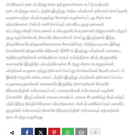
அபிஷேகம் நடைபெற்றது உலக ஒற்றுமைக்காக கூட்டு வழிபாடு
நடைபெற்றது மாவட்டத்தில் இருந்து அதிக பக்தர்கள் தரிசனம் செய்தனர்
வருகை தந்த பக்தர்களுக்கு பிரசாதம் வழங்கப்பட்டது சிறப்பான
ஏற்பாடுகளை அன்பர் பணி செய்யும் பராமரிப்பு குழு தலைவர்
வி.ப.ஜெயபிரதீப் செயலாளர் க.சிவகுமார் பொருளாளர் விஜயராணி மற்றும்
குழு உறுப்பினர்கள், கோயில் நிர்வாகிகள் செய்து இருந்தனர் இந்த
திருக்கோயில் திருவண்ணாமலை கோயில்க்கு அடுத்தபடியாக இங்கு
பெளர்ணமி திருநாளில் கிரிவலம் 2001-ல் இருந்து பக்தர்கள் மலையை
சுற்றிவருகிறார்கள் கார்த்திகை மாதம் கார்த்திகை தீபத் திருநாளில்
காலையில் இருந்தே பக்கத்தில் உள்ள 6 ஆறு கிராம பொதுமக்கள்
பக்தர்கள் வருகை தந்து தரிசனம் செய்து செல்வார்கள் தேனி மாவட்டம்
இன்றி அருகில் உள்ள மாவட்டத்தில் இருந்து பக்தர்கள் தரிசனம் செய்ய
வருகைதருவார்கள் காலையில் இருந்தே பிரசாதங்கள் கோயில்
நிர்வாகத்தின் சார்பாகவும் கட்டளைதாரர்கள் சார்பாகவும் வழங்கி
கொண்டே இருப்பார்கள் மாலை மகாதீபம் மாலை 6 மணிக்கு மேல் ஏற்றப்
படும் இந்த நிகழ்ச்சிக்கான ஏற்பாடுகளை அன்பர் பணிசெய்யும் பராமரிப்
குழுவின் சார்பாகவும் கோயில் நிர்வாகத்தின் சார்பாகவும் ஏற்பாடுகள்
நடைபெற்று வருகிறது