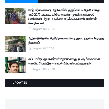
மேற்பார்வையாளர் மீது பொய்க் குற்றம்சாட்டி அரளி விதை
சாப்பிட்டு நாடகம்: தற்கொலைக்கு முயன்ற தூய்மைப்
பணியாளர் மீது நடவடிக்கை எடுக்க சக பணியாளர்கள்
கோரிக்கை!
August 03, 2026
ஆற்காடு தேசிய நெடுஞ்சாலையில் பழுதடைந்துள்ள பேருந்து
நிலையம்
August 01, 2026
சட்ட மன்ற உறுப்பினர்கள் மீதான கைது நடவடிக்கைகளை
கைவிட வேண்டும் - காயல் அப்பாஸ் வலியுறுத்தல் !
August 05, 2026
UPDATES