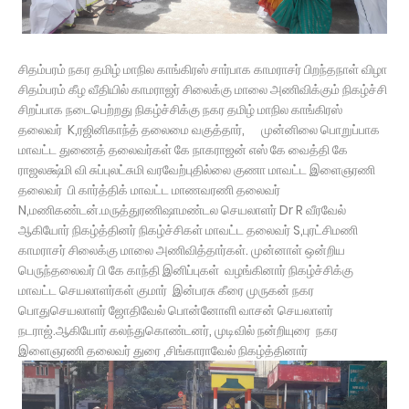
சிதம்பரம் நகர தமிழ் மாநில காங்கிரஸ் சார்பாக காமராசர் பிறந்தநாள் விழா
சிதம்பரம் கீழ வீதியில் காமராஜர் சிலைக்கு மாலை அணிவிக்கும் நிகழ்ச்சி
சிறப்பாக நடைபெற்றது நிகழ்ச்சிக்கு நகர தமிழ் மாநில காங்கிரஸ்
தலைவர் K,ரஜினிகாந்த் தலைமை வகுத்தார், முன்னிலை பொறுப்பாக
மாவட்ட துணைத் தலைவர்கள் கே நாகராஜன் எஸ் கே வைத்தி கே
ராஜலக்ஷ்மி வி சுப்புலட்சுமி வரவேற்புதில்லை குணா மாவட்ட இளைஞரணி
தலைவர் பி கார்த்திக் மாவட்ட மாணவரணி தலைவர்
N,மணிகண்டன்.மருத்துரணிஷாமண்டல செயலாளர் Dr R வீரவேல்
ஆகியோர் நிகழ்த்தினர் நிகழ்ச்சிகள் மாவட்ட தலைவர் S,புரட்சிமணி
காமராசர் சிலைக்கு மாலை அணிவித்தார்கள். முன்னாள் ஒன்றிய
பெருந்தலைவர் பி கே காந்தி இனிப்புகள் வழங்கினார் நிகழ்ச்சிக்கு
மாவட்ட செயலாளர்கள் குமார் இன்பரசு கீரை முருகன் நகர
பொதுசெயலாளர் ஜோதிவேல் பொன்னோளி வாசன் செயலாளர்
நடராஜ்.ஆகியோர் கலந்துகொண்டனர், முடிவில் நன்றியுரை நகர
இளைஞரணி தலைவர் துரை ,சிங்காராவேல் நிகழ்த்தினார்