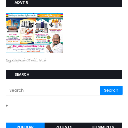
ADVT 5
நியூ விஷுவல் பிரிண்ட் டெக்
SEARCH
POPULAR
RECENTS
COMMENTS