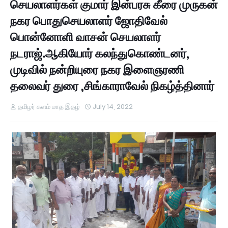
செயலாளர்கள் குமார் இன்பரசு கீரை முருகன்
நகர பொதுசெயலாளர் ஜோதிவேல்
பொன்னோளி வாசன் செயலாளர்
நடராஜ்.ஆகியோர் கலந்துகொண்டனர்,
முடிவில் நன்றியுரை நகர இளைஞரணி
தலைவர் துரை ,சிங்காராவேல் நிகழ்த்தினார்
தமிழர் களம் மாத இதழ்
July 14, 2022