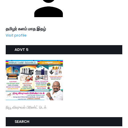
தமிழர் களம் மாத இதழ்
Visit profile
ADVT 5
நியூ விஷுவல் பிரிண்ட் டெக்
SEARCH