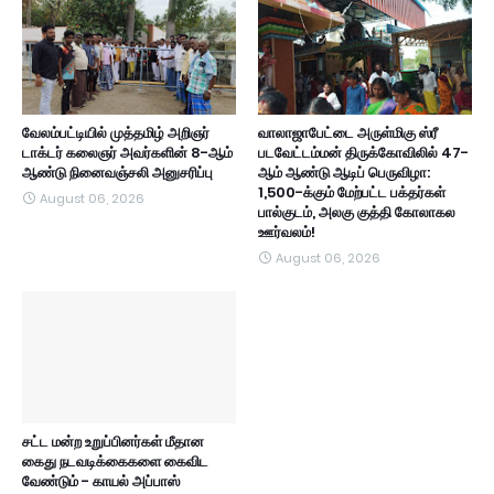
வேலம்பட்டியில் முத்தமிழ் அறிஞர்
வாலாஜாபேட்டை அருள்மிகு ஸ்ரீ
டாக்டர் கலைஞர் அவர்களின் 8-ஆம்
படவேட்டம்மன் திருக்கோவிலில் 47-
ஆண்டு நினைவஞ்சலி அனுசரிப்பு
ஆம் ஆண்டு ஆடிப் பெருவிழா:
1,500-க்கும் மேற்பட்ட பக்தர்கள்
August 06, 2026
பால்குடம், அலகு குத்தி கோலாகல
ஊர்வலம்!
August 06, 2026
சட்ட மன்ற உறுப்பினர்கள் மீதான
கைது நடவடிக்கைகளை கைவிட
வேண்டும் - காயல் அப்பாஸ்