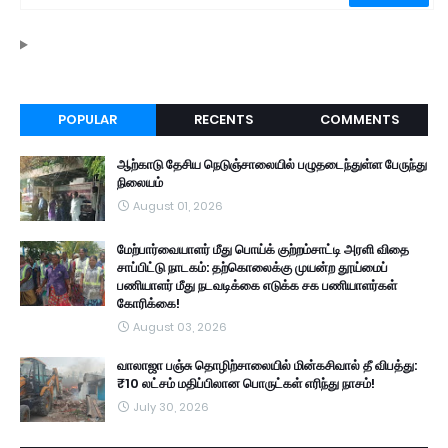
POPULAR
RECENTS
COMMENTS
ஆற்காடு தேசிய நெடுஞ்சாலையில் பழுதடைந்துள்ள பேருந்து
நிலையம்
August 01, 2026
மேற்பார்வையாளர் மீது பொய்க் குற்றம்சாட்டி அரளி விதை
சாப்பிட்டு நாடகம்: தற்கொலைக்கு முயன்ற தூய்மைப்
பணியாளர் மீது நடவடிக்கை எடுக்க சக பணியாளர்கள்
கோரிக்கை!
August 03, 2026
வாலாஜா பஞ்சு தொழிற்சாலையில் மின்கசிவால் தீ விபத்து:
₹10 லட்சம் மதிப்பிலான பொருட்கள் எரிந்து நாசம்!
July 30, 2026