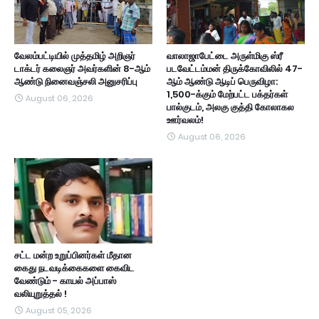
வேலம்பட்டியில் முத்தமிழ் அறிஞர்
வாலாஜாபேட்டை அருள்மிகு ஸ்ரீ
டாக்டர் கலைஞர் அவர்களின் 8-ஆம்
படவேட்டம்மன் திருக்கோவிலில் 47-
ஆண்டு நினைவஞ்சலி அனுசரிப்பு
ஆம் ஆண்டு ஆடிப் பெருவிழா:
1,500-க்கும் மேற்பட்ட பக்தர்கள்
August 06, 2026
பால்குடம், அலகு குத்தி கோலாகல
ஊர்வலம்!
August 06, 2026
சட்ட மன்ற உறுப்பினர்கள் மீதான
கைது நடவடிக்கைகளை கைவிட
வேண்டும் - காயல் அப்பாஸ்
வலியுறுத்தல் !
August 05, 2026