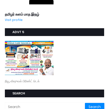
தமிழர் களம் மாத இதழ்
Visit profile
ADVT 5
நியூ விஷுவல் பிரிண்ட் டெக்
SEARCH