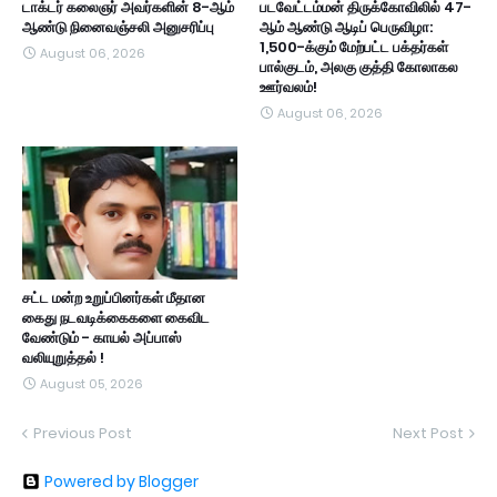
டாக்டர் கலைஞர் அவர்களின் 8-ஆம்
படவேட்டம்மன் திருக்கோவிலில் 47-
ஆண்டு நினைவஞ்சலி அனுசரிப்பு
ஆம் ஆண்டு ஆடிப் பெருவிழா:
1,500-க்கும் மேற்பட்ட பக்தர்கள்
August 06, 2026
பால்குடம், அலகு குத்தி கோலாகல
ஊர்வலம்!
August 06, 2026
சட்ட மன்ற உறுப்பினர்கள் மீதான
கைது நடவடிக்கைகளை கைவிட
வேண்டும் - காயல் அப்பாஸ்
வலியுறுத்தல் !
August 05, 2026
Previous Post
Next Post
Powered by Blogger