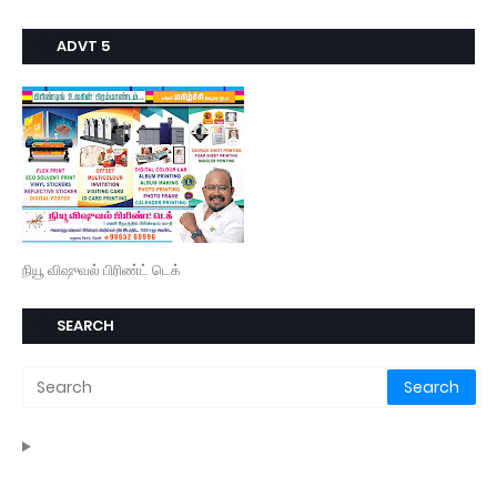
ADVT 5
நியூ விஷுவல் பிரிண்ட் டெக்
SEARCH