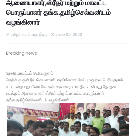
ஆணையாளர்,ஸ்ரீதர் மற்றும் மாவட்ட
பொருப்பாளர் தங்க.தமிழ்செல்வனிடம்
வழங்கினார்
தமிழர் களம் மாத இதழ்
June 06, 2022
Breaking news
தேனி மாவட்டம் பெரியகுளம்
தெற்க்கு ஒன்றிய செயலாளர் பதவிக்கான வேட்புமனுவை பெரியகுளம்
சட்டமன்ற உறுப்பினர் கே .எஸ். சரவணகுமார் திமுக பொது தேர்தல்
நடத்தும் ஆணையாளர்,ஸ்ரீதர் மற்றும் மாவட்ட பொருப்பாளர்
தங்க.தமிழ்செல்வனிடம் வழங்கினார்