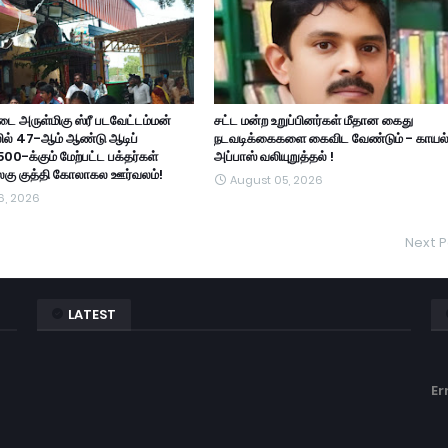
ை அருள்மிகு ஸ்ரீ படவேட்டம்மன்
சட்ட மன்ற உறுப்பினர்கள் மீதான கைது
ில் 47-ஆம் ஆண்டு ஆடிப்
நடவடிக்கைகளை கைவிட வேண்டும் - காயல
500-க்கும் மேற்பட்ட பக்தர்கள்
அப்பாஸ் வலியுறுத்தல் !
அலகு குத்தி கோலாகல ஊர்வலம்!
August 05, 2026
6, 2026
Next P
LATEST
Er