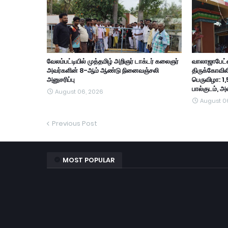
வேலம்பட்டியில் முத்தமிழ் அறிஞர் டாக்டர் கலைஞர்
வாலாஜாபேட்ட
அவர்களின் 8-ஆம் ஆண்டு நினைவஞ்சலி
திருக்கோவில
அனுசரிப்பு
பெருவிழா: 1,
பால்குடம், 
August 06, 2026
August 0
Previous Post
MOST POPULAR