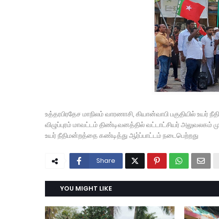
உத்தரபிரதேச மாநிலம் வாரணாசி, கியான்வாபி பகுதியில் உயர் நீத
விழுப்புரம் மாவட்டம் திண்டிவனத்தில் வட்டாட்சியர் அலுவலகம
உயர் நீதிமன்றத்தை கண்டித்து ஆர்ப்பாட்டம் நடைபெற்றது
Share
YOU MIGHT LIKE