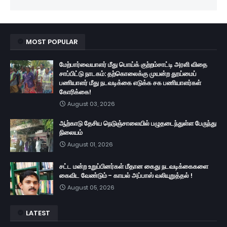
MOST POPULAR
மேற்பார்வையாளர் மீது பொய்க் குற்றம்சாட்டி அரளி விதை
சாப்பிட்டு நாடகம்: தற்கொலைக்கு முயன்ற தூய்மைப்
பணியாளர் மீது நடவடிக்கை எடுக்க சக பணியாளர்கள்
கோரிக்கை!
August 03, 2026
ஆற்காடு தேசிய நெடுஞ்சாலையில் பழுதடைந்துள்ள பேருந்து
நிலையம்
August 01, 2026
சட்ட மன்ற உறுப்பினர்கள் மீதான கைது நடவடிக்கைகளை
கைவிட வேண்டும் - காயல் அப்பாஸ் வலியுறுத்தல் !
August 05, 2026
LATEST