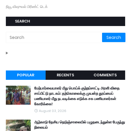
நியூ விஷுவல் பிரிண்ட் டெக்
SEARCH
POPULAR
RECENTS
COMMENTS
மேற்பார்வையாளர் மீது பொய்க் குற்றம்சாட்டி அரளி விதை
சாப்பிட்டு நாடகம்: தற்கொலைக்கு முயன்ற தூய்மைப்
பணியாளர் மீது நடவடிக்கை எடுக்க சக பணியாளர்கள்
கோரிக்கை!
August 03, 2026
ஆற்காடு தேசிய நெடுஞ்சாலையில் பழுதடைந்துள்ள பேருந்து
நிலையம்