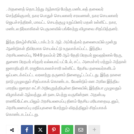
. அதனைத் தொடர்ந்து ஆற்காடு மேற்கு மண்டலத் தலைவர்
செந்தில்குமார், நகர பொதுச் செயலாளர் சரவணன், நகர செயலாளர்
ஜெயச்சந்திரன், மாவட்ட செயற்குழு உறுப்பினர் மதன் உள்ளிட்ட நகர,
மண்டல நிர்வாகிகள் பெருமளவில் பங்கேற்று விழாவை சிறப்பித்தனர்.
இந்த நிகழ்ச்சியில், டாக்டர் பி. ஆர். அம்பேத்கர் தலைமையில் மூன்று
ஆண்டுகள் தீவிரமாக செயல்பட்டு உருவாக்கப்பட்ட இந்திய
அரசியலமைப்பு, 1949 நவம்பர் 26 ஆம் தேதி பிரதமர் ஜவஹர்லால் நேரு,
துணை பிரதமர் சர்தார் வல்லபாய் பட்டேல், சட்ட அமைச்சர் மற்றும் அந்நாள்
ஜனாதிபதி சி. ராஜகோபாலாச்சாரி உள்ளிட்ட தேசிய தலைவர்களிடம்
ஒப்படைக்கப்பட்ட வரலாற்று தருணம் நினைவூட்டப்பட்டது. இந்த நாளை
நாடு முழுவதும் சிறப்பாகக் கொண்டாட வேண்டும் என அகில இந்திய
பாரதிய ஜனதா கட்சி அறிவுறுத்தியுள்ள நிலையில், இந்தியா முழுவதும்
விழாக்கள் ஆர்வத்துடன் நடைபெற்று வருகின்றன. அதன்படி
ராணிப்பேட்டையிலும் அரசியலமைப்பு தினம் தேசிய மரியாதையுடனும்,
அரசியலமைப்பு மதிப்புகளை போற்றும் விதத்திலும் சிறப்பாகக்
கொண்டாடப்பட்டது.