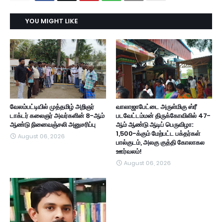
YOU MIGHT LIKE
வேலம்பட்டியில் முத்தமிழ் அறிஞர்
வாலாஜாபேட்டை அருள்மிகு ஸ்ரீ
டாக்டர் கலைஞர் அவர்களின் 8-ஆம்
படவேட்டம்மன் திருக்கோவிலில் 47-
ஆண்டு நினைவஞ்சலி அனுசரிப்பு
ஆம் ஆண்டு ஆடிப் பெருவிழா:
1,500-க்கும் மேற்பட்ட பக்தர்கள்
August 06, 2026
பால்குடம், அலகு குத்தி கோலாகல
ஊர்வலம்!
August 06, 2026