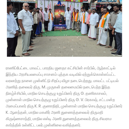
ராணிப்பேட்டை மாவட்ட பாரதிய ஜனதா கட்சியின் சார்பில், ஆற்காட்டில்
இந்திய அரசியலமைப்பு சாசனம் புத்தக வடிவில் ஏற்றுக்கொள்ளப்பட்ட
வரலாற்று நாளை முன்னிட்டு சிறப்பு விழா நடைபெற்றது. மாவட்ட பட்டியல்
அணித் தலைவர் திரு. M. முருகன் தலைமையில் நடைபெற்ற இந்த
நிகழ்ச்சியில், மாநில செயற்குழு உறுப்பினர் திரு G. தணிகாசலம்,
முன்னாள் மாநில செயற்குழு உறுப்பினர் திரு G. V. பிரகாஷ், சட்டமன்ற
அமைப்பாளர் திரு K. R. குணாநிதி, முன்னாள் மாநில செயற்குழு உறுப்பினர்
K. ஆனந்தன், மாநில மகளிர் அணி துணைத்தலைவர் திருமதி
கிருஷ்ணசாந்தி, மாநில எஸ்டி அணி துணைத்தலைவர் திரு சிவராம
கார்த்திக் உள்ளிட்ட பலர் முன்னிலை வகித்தனர்.