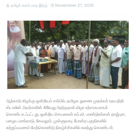
தமிழர் களம் மாத இதழ்
November 27, 2025
ஆற்காடு கிழக்கு ஒன்றியம் சார்பில், தமிழக துணை முதல்வர் உதயநிதி
ஸ்டாலின் அவர்களின் 48வது பிறந்தநாள் விழா உற்சாகமாகக்
கொண்டாடப்பட்டது. ஒன்றிய செயலாளர் எம்.வி. பாண்டுரங்கன் தாஜ்புரா,
பழைய மாங்காடு, கேவலூர், முள்ளுவாடி போன்ற பகுதிகளில்
சுற்றுப்பயணம் மேற்கொண்டு நிகழ்ச்சிகளில் கலந்து கொண்டார்.