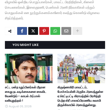
விழாவில் ஒன்றிய பொறுப்பாளர்கள், மாவட்ட பிரதிநிதிகள், கிளைச்
செயலாளர்கள், இளைஞரணி, பெண்கள் அணி நிர்வாகிகள் மற்றும்
பொதுமக்கள் என நூற்றுக்கணக்கானோர் கலந்து கொண்டு விழாவை
சிறப்பித்தனர்.
YOU MIGHT LIKE
சட்ட மன்ற உறுப்பினர்கள் மீதான
கிருஷ்ணகிரி மாவட்டம்,
கைது நடவடிக்கைகளை கைவிட
போச்சம்பள்ளி அருகே அமைந்துள்ள
வேண்டும் - காயல் அப்பாஸ்
ஏ.ரெட்டிபட்டி கிராமத்தில் பிரசித்தி
வலியுறுத்தல் !
பெற்ற ஸ்ரீ பாலசுப்பிரமணிய சுவாமி
திருக்கோயில் அமைந்துள்ளது.
August 05, 2026