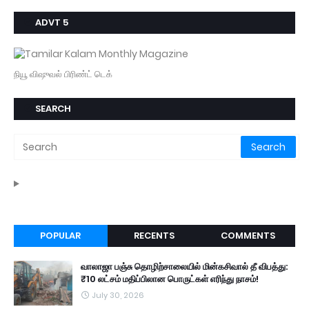
ADVT 5
நியூ விஷுவல் பிரிண்ட் டெக்
SEARCH
POPULAR
RECENTS
COMMENTS
வாலாஜா பஞ்சு தொழிற்சாலையில் மின்கசிவால் தீ விபத்து:
₹10 லட்சம் மதிப்பிலான பொருட்கள் எரிந்து நாசம்!
July 30, 2026