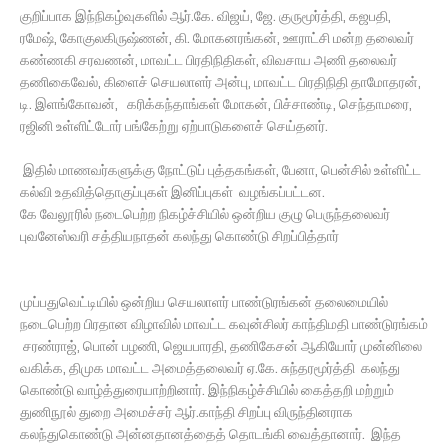
குறிப்பாக இந்நிகழ்வுகளில் ஆர்.கே. விஜய், ஜே. குருமூர்த்தி, கஜபதி,
ரமேஷ், கோகுலகிருஷ்ணன், கி. மோகனரங்கன், ஊராட்சி மன்ற தலைவர்
கண்ணகி சரவணன், மாவட்ட பிரதிநிதிகள், விவசாய அணி தலைவர்
தணிகைவேல், கிளைச் செயலாளர் அன்பு, மாவட்ட பிரதிநிதி தாமோதரன்,
டி. இளங்கோவன், கரிக்கந்தாங்கள் மோகன், பிச்சாண்டி, செந்தாமரை,
ரஜினி உள்ளிட்டோர் பங்கேற்று ஏற்பாடுகளைச் செய்தனர்.
இதில் மாணவர்களுக்கு நோட்டுப் புத்தகங்கள், பேனா, பென்சில் உள்ளிட்ட
கல்வி உதவித்தொகுப்புகள் இனிப்புகள் வழங்கப்பட்டன.
கே வேலூரில் நடைபெற்ற நிகழ்ச்சியில் ஒன்றிய குழு பெருந்தலைவர்
புவனேஸ்வரி சத்தியநாதன் கலந்து கொண்டு சிறப்பித்தார்
முப்பதுவெட்டியில் ஒன்றிய செயலாளர் பாண்டுரங்கன் தலைமையில்
நடைபெற்ற பிரதான விழாவில் மாவட்ட கவுன்சிலர் காந்திமதி பாண்டுரங்கம்
சரண்ராஜ், பொன் பழணி, ஜெயபாரதி, தணிகேசன் ஆகியோர் முன்னிலை
வகிக்க, திமுக மாவட்ட அமைத்தலைவர் ஏ.கே. சுந்தரமூர்த்தி கலந்து
கொண்டு வாழ்த்துரையாற்றினார். இந்நிகழ்ச்சியில் கைத்தறி மற்றும்
துணிநூல் துறை அமைச்சர் ஆர்.காந்தி சிறப்பு விருந்தினராக
கலந்துகொண்டு அன்னதானத்தைத் தொடங்கி வைத்தானார். இந்த