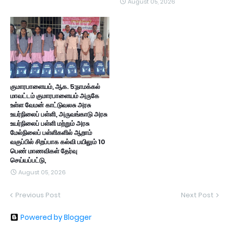
August 05, 2026
குமாரபாளையம், ஆக. 5:நாமக்கல்
மாவட்டம் குமாரபாளையம் அருகே
உள்ள வேமன் காட்டுவலசு அரசு
உயர்நிலைப் பள்ளி, அருவங்காடு அரசு
உயர்நிலைப் பள்ளி மற்றும் அரசு
மேல்நிலைப் பள்ளிகளில் ஆறாம்
வகுப்பில் சிறப்பாக கல்வி பயிலும் 10
பெண் மாணவிகள் தேர்வு
செய்யப்பட்டு,
August 05, 2026
Previous Post
Next Post
Powered by Blogger