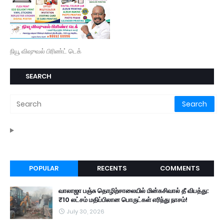
நியூ விஷுவல் பிரிண்ட் டெக்
SEARCH
POPULAR
RECENTS
COMMENTS
வாலாஜா பஞ்சு தொழிற்சாலையில் மின்கசிவால் தீ விபத்து:
₹10 லட்சம் மதிப்பிலான பொருட்கள் எரிந்து நாசம்!
July 30, 2026