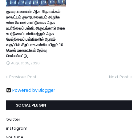
குமாரபாளையம், ஆக. 5:நாமக்கல்
மாவட்டம் குமாரபாளையம் அருகே
உள்ள வேமன் காட்டுவலசு அரசு
உயர்நிலைப் பள்ளி, அருவங்காடு அரசு
உயர்நிலைப் பள்ளி மற்றும் அரசு
மேல்நிலைப் பள்ளிகளில் ஆறாம்
வகுப்பில் சிறப்பாக கல்வி பயிலும் 10
பெண் மாணவிகள் தேர்வு
செய்யப்பட்டு,
August 05, 2026
Previous Post
Next Post
Powered by Blogger
SOCIAL PLUGIN
twitter
instagram
youtube