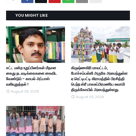
YOU MIGHT LIKE
சட்ட மன்ற உறுப்பினர்கள் மீதான
கிருஷ்ணகிரி மாவட்டம்,
கைது நடவடிக்கைகளை கைவிட
போச்சம்பள்ளி அருகே அமைந்துள்ள
வேண்டும் - காயல் அப்பாஸ்
ஏ.ரெட்டிபட்டி கிராமத்தில் பிரசித்தி
வலியுறுத்தல் !
பெற்ற ஸ்ரீ பாலசுப்பிரமணிய சுவாமி
திருக்கோயில் அமைந்துள்ளது.
August 05, 2026
August 05, 2026