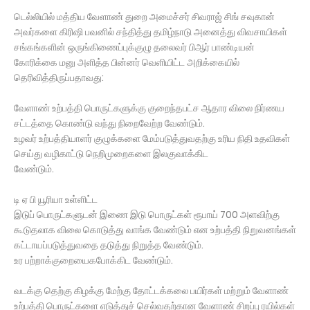
டெல்லியில் மத்திய வேளாண் துறை அமைச்சர் சிவராஜ் சிங் சவுகான்
அவர்களை கிரிஷி பவனில் சந்தித்து தமிழ்நாடு அனைத்து விவசாயிகள்
சங்கங்களின் ஒருங்கிணைப்புக்குழு தலைவர் பிஆர் பாண்டியன்
கோரிக்கை மனு அளித்த பின்னர் வெளியிட்ட அறிக்கையில்
தெரிவித்திருப்பதாவது:
வேளாண் உற்பத்தி பொருட்களுக்கு குறைந்தபட்ச ஆதார விலை நிர்ணய
சட்டத்தை கொண்டு வந்து நிறைவேற்ற வேண்டும்.
உழவர் உற்பத்தியாளர் குழுக்களை மேம்படுத்துவதற்கு உரிய நிதி உதவிகள்
செய்து வழிகாட்டு நெறிமுறைகளை இலகுவாக்கிட
வேண்டும்.
டி ஏ பி யூரியா உள்ளிட்ட
இடுப் பொருட்களுடன் இணை இடு பொருட்கள் ரூபாய் 700 அளவிற்கு
கூடுதலாக விலை கொடுத்து வாங்க வேண்டும் என உற்பத்தி நிறுவனங்கள்
கட்டாயப்படுத்துவதை தடுத்து நிறுத்த வேண்டும்.
உர பற்றாக்குறையைகபோக்கிட வேண்டும்.
வடக்கு தெற்கு கிழக்கு மேற்கு தோட்டக்கலை பயிர்கள் மற்றும் வேளாண்
உற்பத்தி பொருட்களை எடுத்துச் செல்வதற்கான வேளாண் சிறப்பு ரயில்கள்