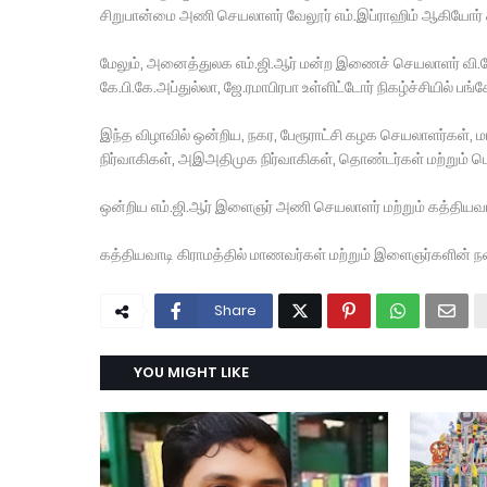
சிறுபான்மை அணி செயலாளர் வேலூர் எம்.இப்ராஹிம் ஆகியோர் க
மேலும், அனைத்துலக எம்.ஜி.ஆர் மன்ற இணைச் செயலாளர் வி.கே.
கே.பி.கே.அப்துல்லா, ஜே.ரமாபிரபா உள்ளிட்டோர் நிகழ்ச்சியில் பங்க
இந்த விழாவில் ஒன்றிய, நகர, பேரூராட்சி கழக செயலாளர்கள்,
நிர்வாகிகள், அஇஅதிமுக நிர்வாகிகள், தொண்டர்கள் மற்றும் ப
ஒன்றிய எம்.ஜி.ஆர் இளைஞர் அணி செயலாளர் மற்றும் கத்தியவாட
கத்தியவாடி கிராமத்தில் மாணவர்கள் மற்றும் இளைஞர்களின் நல
Share
YOU MIGHT LIKE