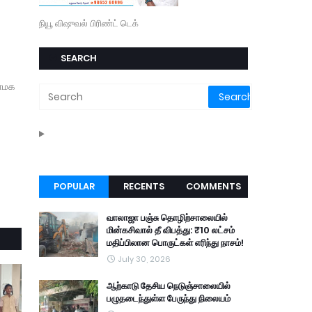
நியூ விஷுவல் பிரிண்ட் டெக்
SEARCH
பாமக
POPULAR
RECENTS
COMMENTS
வாலாஜா பஞ்சு தொழிற்சாலையில்
மின்கசிவால் தீ விபத்து: ₹10 லட்சம்
மதிப்பிலான பொருட்கள் எரிந்து நாசம்!
July 30, 2026
ஆற்காடு தேசிய நெடுஞ்சாலையில்
பழுதடைந்துள்ள பேருந்து நிலையம்