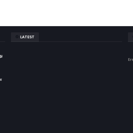
LATEST
து
Er
ள