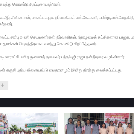
லந்து கொண்டு சிறப்புரையாற்றினர்.
ஆர்.சீனிவாசன், மாவட்ட கழக நிர்வாகிகள் என்.கே.மணி, டபிள்யூ.எஸ்.வேதகிரி,
ேற்றனர்.
 மாவட்ட சார்பு அணி செயலாளர்கள், நிர்வாகிகள், தோழமைக் கட்சிகளான பாஜக, 
ொதுமக்கள் பெருந்திரளாக கலந்து கொண்டு சிறப்பித்தனர்.
ி ஊராட்சி மன்ற துணைத் தலைவர் பந்தல் ஜி.ராஜா நன்றியுரை வழங்கினார்.
ன் கருதி புதிய விளையாட்டு மைதானமும் இன்று திறந்து வைக்கப்பட்டது.