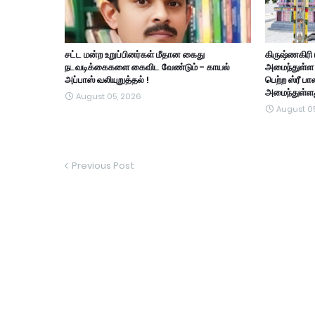
சட்ட மன்ற உறுப்பினர்கள் மீதான கைது
கிருஷ்ணகிரி
நடவடிக்கைகளை கைவிட வேண்டும் - காயல்
அமைந்துள்ள ஏ.
அப்பாஸ் வலியுறுத்தல் !
பெற்ற ஸ்ரீ ப
அமைந்துள்ளத
August 05, 2026
August 0
Previous Post