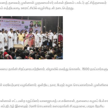
வனத் தலைவர் முன்னாள் முதலமைச்சர் மக்கள் திலகம் டாக்டர் புரட்சித்தலைவர்
யம் கத்தியவாடி ஊராட்சியில் எழுச்சியுடன் நடைபெற்றது.
லைமை தாங்கி சிறப்புரையாற்றினார். விழாவில் கலந்து கொண்ட 1500 தாய்மார்களு
் வரவேற்புரை வழங்கினார். ஒன்றிய, நகர, பேரூர் கழக செயலாளர்கள் முன்னில
ுன்னாள் சட்டமன்ற உறுப்பினர் வாலாஜாபாத் பா.கணேசன், தலைமை கழகப் பேச்சா
்ட எம்.ஜி.ஆர் இளைஞர் அணி செயலாளர் சுமைதாங்கி சி.ஏழுமலை, பாஜக தேசிய