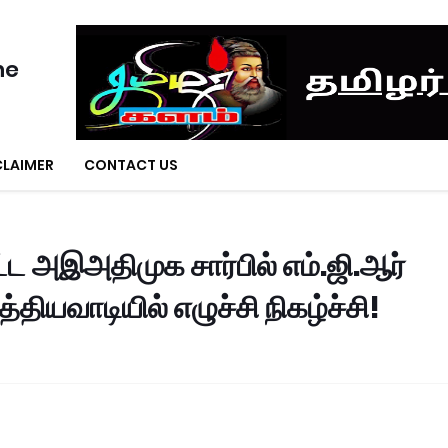
ne
CLAIMER
CONTACT US
ட அஇஅதிமுக சார்பில் எம்.ஜி.ஆர்
தியவாடியில் எழுச்சி நிகழ்ச்சி!