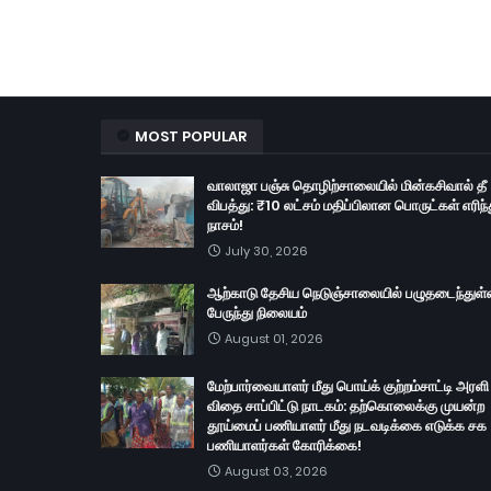
MOST POPULAR
வாலாஜா பஞ்சு தொழிற்சாலையில் மின்கசிவால் தீ
விபத்து: ₹10 லட்சம் மதிப்பிலான பொருட்கள் எரிந்
நாசம்!
July 30, 2026
ஆற்காடு தேசிய நெடுஞ்சாலையில் பழுதடைந்துள்
பேருந்து நிலையம்
August 01, 2026
மேற்பார்வையாளர் மீது பொய்க் குற்றம்சாட்டி அரளி
விதை சாப்பிட்டு நாடகம்: தற்கொலைக்கு முயன்ற
தூய்மைப் பணியாளர் மீது நடவடிக்கை எடுக்க சக
பணியாளர்கள் கோரிக்கை!
August 03, 2026