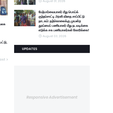
August 01, 2026
மேற்பார்வையாளர் மீது பொய்க்
குற்றம்சாட்டி அரளி விதை சாப்பிட்டு
நாடகம்: தற்கொலைக்கு முயன்ற
வலசு
தூய்மைப் பணியாளர் மீது நடவடிக்கை
எடுக்க சக பணியாளர்கள் கோரிக்கை!
August 03, 2026
ட்டு,
UPDATES
ost
Responsive Advertisement