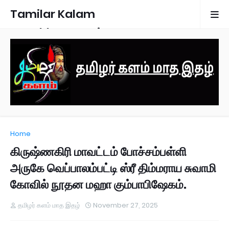
Tamilar Kalam
Monthly Magazine
Home
கிருஷ்ணகிரி மாவட்டம் போச்சம்பள்ளி
அருகே வெப்பாலம்பட்டி ஸ்ரீ திம்மராய சுவாமி
கோவில் நூதன மஹா கும்பாபிஷேகம்.
தமிழர் களம் மாத இதழ்
November 27, 2025