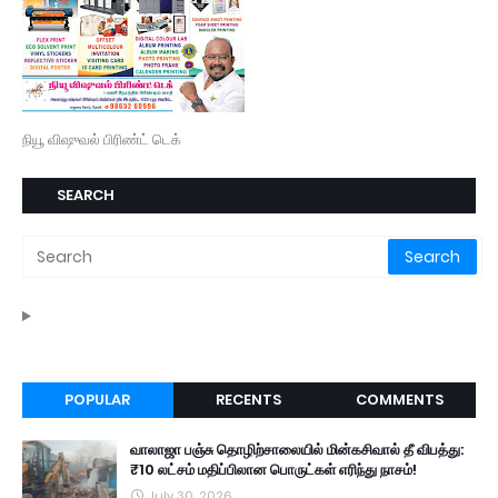
நியூ விஷுவல் பிரிண்ட் டெக்
SEARCH
POPULAR
RECENTS
COMMENTS
வாலாஜா பஞ்சு தொழிற்சாலையில் மின்கசிவால் தீ விபத்து:
₹10 லட்சம் மதிப்பிலான பொருட்கள் எரிந்து நாசம்!
July 30, 2026