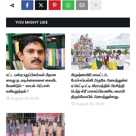
YOU MIGHT LIKE
சட்ட மன்ற உறுப்பினர்கள் மீதான
கிருஷ்ணகிரி மாவட்டம்,
கைது நடவடிக்கைகளை கைவிட
போச்சம்பள்ளி அருகே அமைந்துள்ள
வேண்டும் - காயல் அப்பாஸ்
ஏ.ரெட்டிபட்டி கிராமத்தில் பிரசித்தி
வலியுறுத்தல் !
பெற்ற ஸ்ரீ பாலசுப்பிரமணிய சுவாமி
திருக்கோயில் அமைந்துள்ளது.
August 05, 2026
August 05, 2026