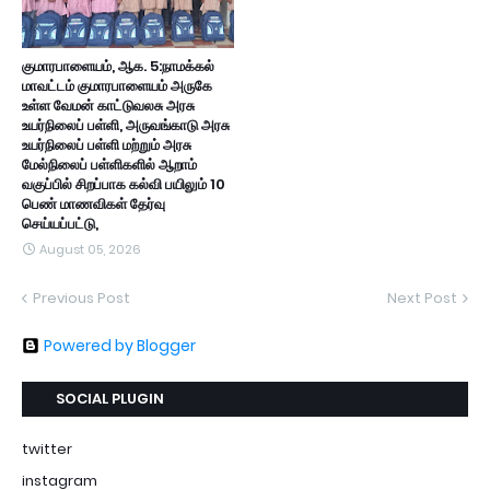
குமாரபாளையம், ஆக. 5:நாமக்கல்
மாவட்டம் குமாரபாளையம் அருகே
உள்ள வேமன் காட்டுவலசு அரசு
உயர்நிலைப் பள்ளி, அருவங்காடு அரசு
உயர்நிலைப் பள்ளி மற்றும் அரசு
மேல்நிலைப் பள்ளிகளில் ஆறாம்
வகுப்பில் சிறப்பாக கல்வி பயிலும் 10
பெண் மாணவிகள் தேர்வு
செய்யப்பட்டு,
August 05, 2026
Previous Post
Next Post
Powered by Blogger
SOCIAL PLUGIN
twitter
instagram