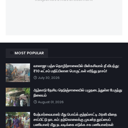
MOST POPULAR
வாலாஜா பஞ்சு தொழிற்சாலையில் மின்கசிவால் தீ விபத்து:
₹10 லட்சம் மதிப்பிலான பொருட்கள் எரிந்து நாசம்!
July 30, 2026
ஆற்காடு தேசிய நெடுஞ்சாலையில் பழுதடைந்துள்ள பேருந்து
நிலையம்
August 01, 2026
மேற்பார்வையாளர் மீது பொய்க் குற்றம்சாட்டி அரளி விதை
சாப்பிட்டு நாடகம்: தற்கொலைக்கு முயன்ற தூய்மைப்
பணியாளர் மீது நடவடிக்கை எடுக்க சக பணியாளர்கள்