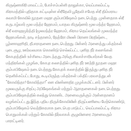
கிருஷ்ணகிரி மாவட்டம், போச்சம்பள்ளி தாலுக்கா, வெப்பாலம்பட்டி
கிராமத்தில் புதிதாக கட்டியுள்ள ஸ்ரீதேவி பூதேவி சமேத ஸ்ரீ திம்மராய
சுவாமி கோவில் நூதன மஹா கும்பாபிஷேகம் நடைபெற்று. முன்னதாக ஸ்ரீ
கருடாழ்வார் மூல மந்த்ர ஹோமம், யாதவ கிருஷ்ணர் மூல மந்த்ர ஹோமம்,
ஸ்ரீ வராஹமூர்த்தி |மூலமந்த்ர ஹோமம், கிராம தெய்வங்கள் மூலமந்த்ர
ஹோமங்கள், நாடி சந்தானம், நேத்ரோ மிலன் பிராண பிரதிஷ்டை,
பூர்ணாஹூதி, தீபாராதணை நடைபெற்றது. பின்னர் அனைத்து பக்தர்கள்
புடைசூழ, ஊர்வலமாக கொண்டு செல்லப்பட்ட புனித நீர் கலசங்கள்
கோபுரத்தின் உச்சியை அடைந்தது.​அங்கு சிவாச்சாரியார்கள் வேத
மந்திரங்கள் முழங்க, கோபுர கலசத்தில் புனித நீர் ஊற்றி நூதன மஹா
கும்பாபிஷேகம் நடைபெற்றது.கோபுரக் கலசத்தில் இருந்து புனித நீர்
தெளிக்கப்பட்டபோது, கூடியிருந்த பக்தர்கள் பக்திப் பரவசத்துடன்
"கோவிந்தா! கோவிந்தா!" என விண்ணதிர முழக்கமிட்டனர். பின்னர்
மூலவருக்கு சிறப்பு அபிஷேகங்கள் மற்றும் ஆராதனைகள் நடைபெற்றது.
கும்பாபிஷேகத்தில் கலந்து கொண்ட அனைவருக்கும் அன்னதானம்
வழங்கப்பட்டது.இந்த புதிய திருக்கோவிலின் திருப்பணியை மேற்கொண்டு,
கும்பாபிஷேகம் வெற்றிகரமாக நடைபெற பாடுபட்ட வெப்பாலம்பட்டி கிராம
பொதுமக்கள் மற்றும் கோவில் நிர்வாகக் குழுவினரை அனைவரும்
பாராட்டினர்.