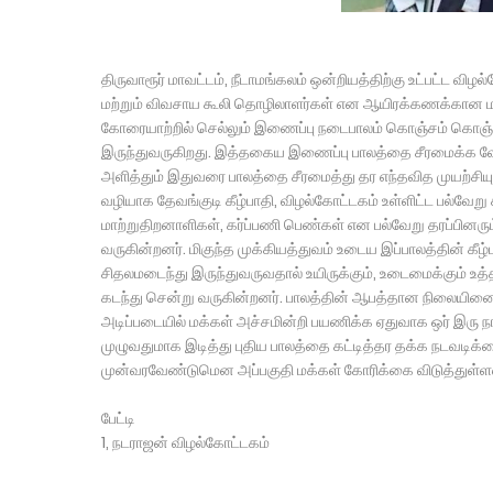
திருவாரூர் மாவட்டம், நீடாமங்கலம் ஒன்றியத்திற்கு உட்பட்ட வி
மற்றும் விவசாய கூலி தொழிலாளர்கள் என ஆயிரக்கணக்கான மக
கோரையாற்றில் செல்லும் இணைப்பு நடைபாலம் கொஞ்சம் கொஞ்ச
இருந்துவருகிறது. இத்தகைய இணைப்பு பாலத்தை சீரமைக்க வேண
அளித்தும் இதுவரை பாலத்தை சீரமைத்து தர எந்தவித முயற்சிய
வழியாக தேவங்குடி கீழ்பாதி, விழல்கோட்டகம் உள்ளிட்ட பல்வே
மாற்றுதிறனாளிகள், கர்ப்பணி பெண்கள் என பல்வேறு தரப்ப
வருகின்றனர். மிகுந்த முக்கியத்துவம் உடைய இப்பாலத்தின் கீழ்ப
சிதலமடைந்து இருந்துவருவதால் உயிருக்கும், உடைமைக்கும் உ
கடந்து சென்று வருகின்றனர். பாலத்தின் ஆபத்தான நிலையினை
அடிப்படையில் மக்கள் அச்சமின்றி பயணிக்க ஏதுவாக ஒர் இரு நா
முழுவதுமாக இடித்து புதிய பாலத்தை கட்டித்தர தக்க நடவடிக்க
முன்வரவேண்டுமென அப்பகுதி மக்கள் கோரிக்கை விடுத்துள்ள
பேட்டி
1, நடராஜன் விழல்கோட்டகம்