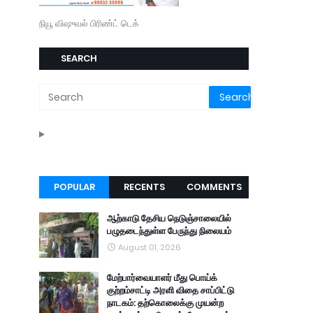
நியூ விஷுவல் பிரிண்ட் டெக்
SEARCH
POPULAR
RECENTS
COMMENTS
ஆற்காடு தேசிய நெடுஞ்சாலையில்
பழுதடைந்துள்ள பேருந்து நிலையம்
August 01, 2026
மேற்பார்வையாளர் மீது பொய்க்
குற்றம்சாட்டி அரளி விதை சாப்பிட்டு
நாடகம்: தற்கொலைக்கு முயன்ற