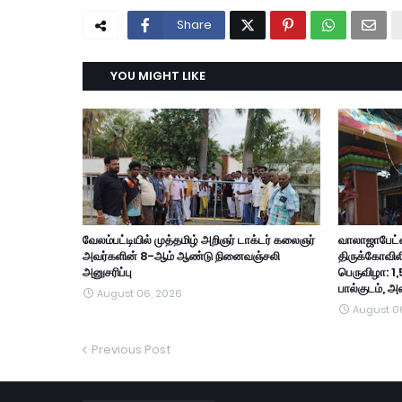
Share
YOU MIGHT LIKE
வேலம்பட்டியில் முத்தமிழ் அறிஞர் டாக்டர் கலைஞர்
வாலாஜாபேட்ட
அவர்களின் 8-ஆம் ஆண்டு நினைவஞ்சலி
திருக்கோவில
அனுசரிப்பு
பெருவிழா: 1,
பால்குடம், 
August 06, 2026
August 0
Previous Post