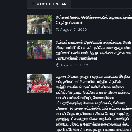
MOST POPULAR
ஆற்காடு தேசிய நெடுஞ்சாலையில் பழுதடைந்துள்
பேருந்து நிலையம்
August 01, 2026
மேற்பார்வையாளர் மீது பொய்க் குற்றம்சாட்டி அரளி
விதை சாப்பிட்டு நாடகம்: தற்கொலைக்கு முயன்ற
தூய்மைப் பணியாளர் மீது நடவடிக்கை எடுக்க சக
பணியாளர்கள் கோரிக்கை!
August 03, 2026
மதுரை அலங்காநல்லூர் புறநகர் மாவட்டம் இந்திய
கம்யூனிஸ்ட் கட்சி சார்பில் , மத்திய அரசின்
அத்தியாவசிய பொருட்களின் விலை உயர்வை
கட்டுப்படுத்தவும், பெட்ரோல் டீசல் விலை உயர்வை
வாபஸ் வாங்க கோரியும், வேலையில்லா
பட்டதாரிகளுக்கு வேலை வழங்கவும், மின்சார
மசோதா திருத்தச் சட்டத்தில், மின் கட்டண உயர்
வாபஸ் பெறவும், விவசாய விலை பொருட்களுக்கு
குறைந்த பட்ச ஆதார விலை வழங்கிட வேண்டும்
உள்ளிட்ட பல்வேறு கோரிக்கைகளை வலியுறுத்தி,
மத்திய அரசின் அலங்காநல்லூர் கனரா வங்கியை