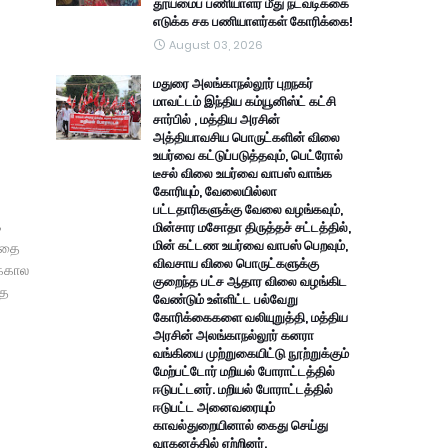
தூய்மைப் பணியாளர் மீது நடவடிக்கை
எடுக்க சக பணியாளர்கள் கோரிக்கை!
August 03, 2026
மதுரை அலங்காநல்லூர் புறநகர்
மாவட்டம் இந்திய கம்யூனிஸ்ட் கட்சி
சார்பில் , மத்திய அரசின்
அத்தியாவசிய பொருட்களின் விலை
உயர்வை கட்டுப்படுத்தவும், பெட்ரோல்
டீசல் விலை உயர்வை வாபஸ் வாங்க
கோரியும், வேலையில்லா
பட்டதாரிகளுக்கு வேலை வழங்கவும்,
ே
மின்சார மசோதா திருத்தச் சட்டத்தில்,
மின் கட்டண உயர்வை வாபஸ் பெறவும்,
த்தை
விவசாய விலை பொருட்களுக்கு
க்கால
குறைந்த பட்ச ஆதார விலை வழங்கிட
தை
வேண்டும் உள்ளிட்ட பல்வேறு
கோரிக்கைகளை வலியுறுத்தி, மத்திய
அரசின் அலங்காநல்லூர் கனரா
வங்கியை முற்றுகையிட்டு நூற்றுக்கும்
மேற்பட்டோர் மறியல் போராட்டத்தில்
ஈடுபட்டனர். மறியல் போராட்டத்தில்
ஈடுபட்ட அனைவரையும்
காவல்துறையினால் கைது செய்து
வாகனத்தில் ஏற்றினர்.