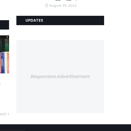
August 30, 2022
UPDATES
Responsive Advertisement
்
ost