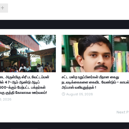
ை அருள்மிகு ஸ்ரீ படவேட்டம்மன்
சட்ட மன்ற உறுப்பினர்கள் மீதான கைது
ில் 47-ஆம் ஆண்டு ஆடிப்
நடவடிக்கைகளை கைவிட வேண்டும் - காயல
500-க்கும் மேற்பட்ட பக்தர்கள்
அப்பாஸ் வலியுறுத்தல் !
அலகு குத்தி கோலாகல ஊர்வலம்!
August 05, 2026
6, 2026
Next P