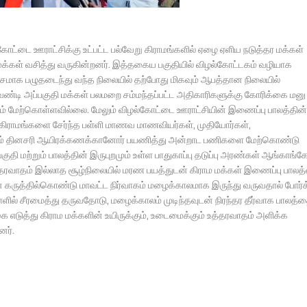
ழல்கோட்டை ஊராட்சிக்கு உட்பட்ட பல்வேறு கிராமங்களில் ஏழை ஏளிய நடுத்தர மக்கள்
்கள் வசித்து வருகின்றனர். இத்தகைய பகுதியில் விழல்கோட்டகம் வழியாக
மாக பழுதடைந்து வந்த நிலையில் தற்போது மிகவும் ஆபத்தான நிலையில்
்டி அப்பகுதி மக்கள் பலமறை சம்மந்தப்பட்ட அதிகாரிகளுக்கு கோரிக்கை மனு
ும் மேற்கொள்ளவில்லை. மேலும் விழல்கோட்டை ஊராட்சியின் இணைப்பு பாலத்தின்
று கிராமங்களை சேர்ந்த பள்ளி மாணவ மாணவியர்கள், முதியோர்கள்,
ினரும் தினசரி ஆயிரக்கணக்கானோர் பயணித்து அன்றாட பணிகளை மேற்கொண்டு
குதி மற்றும் பாலத்தின் இருபுறமும் உள்ள பாதுகாப்பு தடுப்பு அரண்கள் ஆங்காங்க
த்தரவாதம் இல்லாத சூழ்நிலையில் மரண பயத்துடன் கிராம மக்கள் இணைப்பு பால
 கருத்தில்கொண்டு மாவட்ட நிர்வாகம் மழைக்காலமாக இருந்து வருவதால் போர்
ளில் சீரமைத்து தருவதோடு, மழைக்காலம் முடிந்தவுடன் நிரந்தர தீர்வாக பாலத்
ை எடுத்து கிராம மக்களின் உயிருக்கும், உடைமைக்கும் உத்தரவாதம் அளிக்க
னர்.