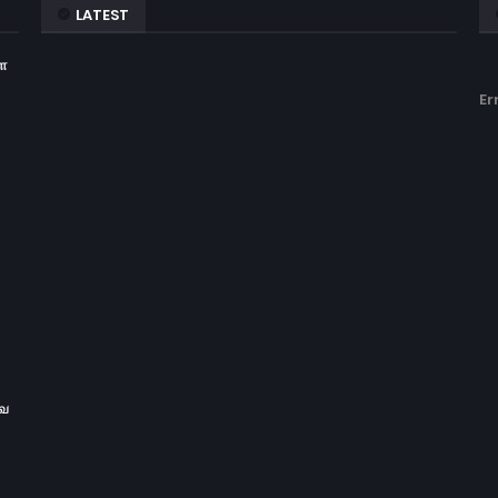
LATEST
ள
Er
வை