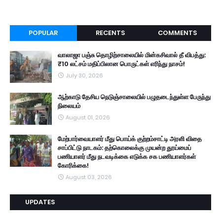
POPULAR
RECENTS
COMMENTS
வாலாஜா பஞ்சு தொழிற்சாலையில் மின்கசிவால் தீ விபத்து:
₹10 லட்சம் மதிப்பிலான பொருட்கள் எரிந்து நாசம்!
July 30, 2026
ஆற்காடு தேசிய நெடுஞ்சாலையில் பழுதடைந்துள்ள பேருந்து
நிலையம்
August 01, 2026
மேற்பார்வையாளர் மீது பொய்க் குற்றம்சாட்டி அரளி விதை
சாப்பிட்டு நாடகம்: தற்கொலைக்கு முயன்ற தூய்மைப்
பணியாளர் மீது நடவடிக்கை எடுக்க சக பணியாளர்கள்
கோரிக்கை!
August 03, 2026
UPDATES