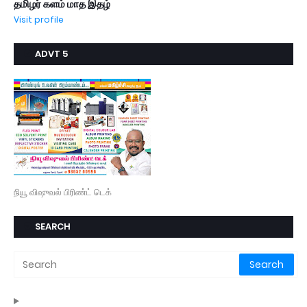
தமிழர் களம் மாத இதழ்
Visit profile
ADVT 5
நியூ விஷுவல் பிரிண்ட் டெக்
SEARCH