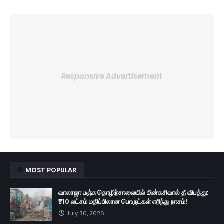
Responsive Advertisement
MOST POPULAR
வாலாஜா பஞ்சு தொழிற்சாலையில் மின்கசிவால் தீ விபத்து:
₹10 லட்சம் மதிப்பிலான பொருட்கள் எரிந்து நாசம்!
July 30, 2026