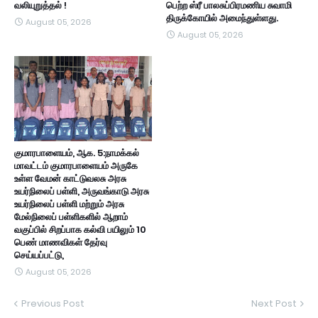
வலியுறுத்தல் !
பெற்ற ஸ்ரீ பாலசுப்பிரமணிய சுவாமி
திருக்கோயில் அமைந்துள்ளது.
August 05, 2026
August 05, 2026
குமாரபாளையம், ஆக. 5:நாமக்கல்
மாவட்டம் குமாரபாளையம் அருகே
உள்ள வேமன் காட்டுவலசு அரசு
உயர்நிலைப் பள்ளி, அருவங்காடு அரசு
உயர்நிலைப் பள்ளி மற்றும் அரசு
மேல்நிலைப் பள்ளிகளில் ஆறாம்
வகுப்பில் சிறப்பாக கல்வி பயிலும் 10
பெண் மாணவிகள் தேர்வு
செய்யப்பட்டு,
August 05, 2026
Previous Post
Next Post