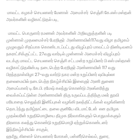
மாவட்ட கழகச் செயலாளர் மேனாள் அமைச்சர் செஞ்சி கே.எஸ் மஸ்தன்
அவர்களின் வழிகாட்டுதல் படி,
மாவட்ட பொருளார் ரமணன் அவர்களின் அறிவுறுத்தளின் படி
முன்னாள் முதலமைச்சர் பேரறிஞர் அண்ணாவின்117வது விழா தமிழகம்
முழுவதும் சிறப்பாக கொண்டாடப்பட்டது விழுப்புரம் மாவட்டம் திண்டிவனம்
நகராட்சிக்குட்பட்ட 27வது வார்டில் முன்னாள் அமைச்சர் விழுப்புரம்
வடக்கு மாவட்ட செயலாளர் செஞ்சி சட்டமன்ற உறுப்பினர் பி எஸ் மஸ்தான்
வழிகாட்டுதலின்படி நடைபெற்ற பேரறிஞர் அண்ணாவின் 117 வது
பிறந்தநாள்விழா 27-வது வார்டு நகர மன்ற உறுப்பினர் ஷபியுல்லா
தலைமையில் நடைபெற்ற நிகழ்ச்சியில் இளைஞர் அணி துணை
அமைப்பாளர் டி.கே.பி. ரமேஷ் கலந்து கொண்டு அலங்கரித்து
வைக்கப்பட்டுள்ள அண்ணாவின் திரு உருவப்படத்திற்கு மலர் தூவி
மரியாதை செலுத்தி இனிப்புகள் வழங்கி நலத்திட்டங்கள் வழங்கினார்
தொடர்ந்து தமிழ்நாட்டை தலை குனியே விடமாட்டேன் என தமிழக
முதல்வரின் உறுதிமொழியை திமுக நிர்வாகிகளும் பொதுமக்களும்
திரளாக கலந்து கொண்டு உறுதிமொழி ஏற்றுக்கொண்டனர்
இந்நிகழ்ச்சியில் சாகுல்,
ஹமீது, கிளைச் செயலாளர் மோகன், பன்னீர்செல்வம், துரை,