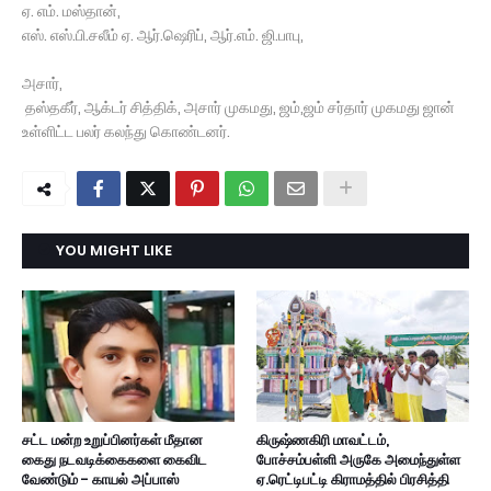
ஏ. எம். மஸ்தான்,
எஸ். எஸ்.பி.சலீம் ஏ. ஆர்.ஷெரிப், ஆர்.எம். ஜி.பாபு,
அசார்,
தஸ்தகீர், ஆக்டர் சித்திக், அசார் முகமது, ஜம்,ஜம் சர்தார் முகமது ஜான்
உள்ளிட்ட பலர் கலந்து கொண்டனர்.
YOU MIGHT LIKE
சட்ட மன்ற உறுப்பினர்கள் மீதான
கிருஷ்ணகிரி மாவட்டம்,
கைது நடவடிக்கைகளை கைவிட
போச்சம்பள்ளி அருகே அமைந்துள்ள
வேண்டும் - காயல் அப்பாஸ்
ஏ.ரெட்டிபட்டி கிராமத்தில் பிரசித்தி