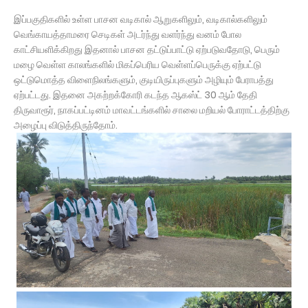
இப்பகுதிகளில் உள்ள பாசன வடிகால் ஆறுகளிலும், வடிகால்களிலும்
வெங்காயத்தாமரை செடிகள் அடர்ந்து வளர்ந்து வனம் போல
காட்சியளிக்கிறது இதனால் பாசன தட்டுப்பாட்டு ஏற்படுவதோடு, பெரும்
மழை வெள்ள காலங்களில் மிகப்பெரிய வெள்ளப்பெருக்கு ஏற்பட்டு
ஒட்டுமொத்த விளைநிலங்களும், குடியிருப்புகளும் அழியும் பேராபத்து
ஏற்பட்டது. இதனை அகற்றக்கோரி கடந்த ஆகஸ்ட் 30 ஆம் தேதி
திருவாரூர், நாகப்பட்டினம் மாவட்டங்களில் சாலை மறியல் போராட்டத்திற்கு
அழைப்பு விடுத்திருந்தோம்.