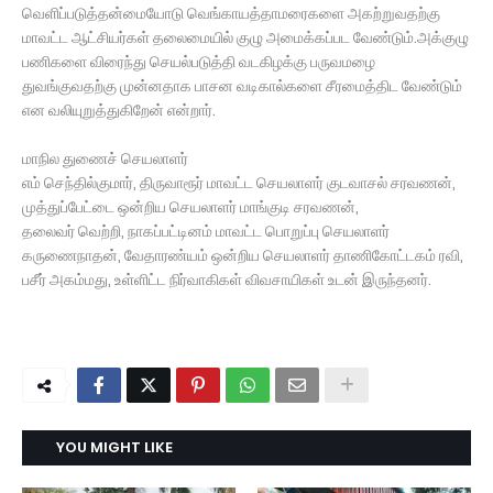
வெளிப்படுத்தன்மையோடு வெங்காயத்தாமரைகளை அகற்றுவதற்கு
மாவட்ட ஆட்சியர்கள் தலைமையில் குழு அமைக்கப்பட வேண்டும்.அக்குழு
பணிகளை விரைந்து செயல்படுத்தி வடகிழக்கு பருவமழை
துவங்குவதற்கு முன்னதாக பாசன வடிகால்களை சீரமைத்திட வேண்டும்
என வலியுறுத்துகிறேன் என்றார்.
மாநில துணைச் செயலாளர்
எம் செந்தில்குமார், திருவாரூர் மாவட்ட செயலாளர் குடவாசல் சரவணன்,
முத்துப்பேட்டை ஒன்றிய செயலாளர் மாங்குடி சரவணன்,
தலைவர் வெற்றி, நாகப்பட்டினம் மாவட்ட பொறுப்பு செயலாளர்
கருணைநாதன், வேதாரண்யம் ஒன்றிய செயலாளர் தாணிகோட்டகம் ரவி,
பசீர் அகம்மது, உள்ளிட்ட நிர்வாகிகள் விவசாயிகள் உடன் இருந்தனர்.
YOU MIGHT LIKE