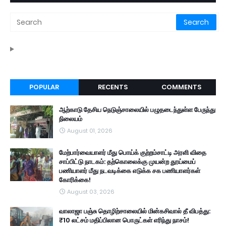
POPULAR
RECENTS
COMMENTS
ஆற்காடு தேசிய நெடுஞ்சாலையில் பழுதடைந்துள்ள பேருந்து
நிலையம்
August 01, 2026
மேற்பார்வையாளர் மீது பொய்க் குற்றம்சாட்டி அரளி விதை
சாப்பிட்டு நாடகம்: தற்கொலைக்கு முயன்ற தூய்மைப்
பணியாளர் மீது நடவடிக்கை எடுக்க சக பணியாளர்கள்
கோரிக்கை!
August 03, 2026
வாலாஜா பஞ்சு தொழிற்சாலையில் மின்கசிவால் தீ விபத்து:
₹10 லட்சம் மதிப்பிலான பொருட்கள் எரிந்து நாசம்!