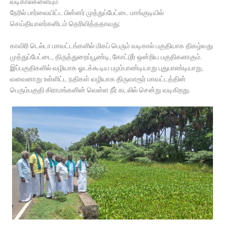
வடிகால்களையும்
நேரில் பார்வையிட்ட பின்னர் முத்துப்பேட்டை மாங்குடியில்
செய்தியாளர்களிடம் தெரிவித்ததாவது:
காவிரி டெல்டா மாவட்டங்களில் மிகப் பெரும் வடிகால் பகுதியாக திகழ்வது
முத்துப்பேட்டை, திருத்துறைப்பூண்டி, கோட்டூர் ஒன்றிய பகுதிகளாகும்.
இப்பகுதிகளில் வழியாக ஓடக்கூடிய பழம்பாண்டியாறு புதுபாண்டியாறு,
வளவனாறு உள்ளிட்ட நதிகள் வழியாக திருவாரூர் மாவட்டத்தின்
பெரும்பகுதி கிராமங்களின் வெள்ள நீர் கடலில் சென்று வடிகிறது.