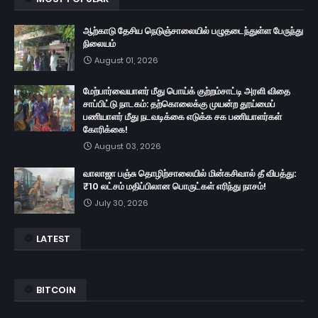
ஆற்காடு தேசிய நெடுஞ்சாலையில் பழுதடைந்துள்ள பேருந்து
நிலையம்
August 01, 2026
மேற்பார்வையாளர் மீது பொய்க் குற்றம்சாட்டி அரளி விதை
சாப்பிட்டு நாடகம்: தற்கொலைக்கு முயன்ற தூய்மைப்
பணியாளர் மீது நடவடிக்கை எடுக்க சக பணியாளர்கள்
கோரிக்கை!
August 03, 2026
வாலாஜா பஞ்சு தொழிற்சாலையில் மின்கசிவால் தீ விபத்து:
₹10 லட்சம் மதிப்பிலான பொருட்கள் எரிந்து நாசம்!
July 30, 2026
LATEST
BITCOIN