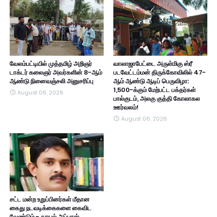
வேலம்பட்டியில் முத்தமிழ் அறிஞர்
வாலாஜாபேட்டை அருள்மிகு ஸ்ரீ
டாக்டர் கலைஞர் அவர்களின் 8-ஆம்
படவேட்டம்மன் திருக்கோவிலில் 47-
ஆண்டு நினைவஞ்சலி அனுசரிப்பு
ஆம் ஆண்டு ஆடிப் பெருவிழா:
1,500-க்கும் மேற்பட்ட பக்தர்கள்
August 06, 2026
பால்குடம், அலகு குத்தி கோலாகல
ஊர்வலம்!
August 06, 2026
சட்ட மன்ற உறுப்பினர்கள் மீதான
கைது நடவடிக்கைகளை கைவிட
வேண்டும் - காயல் அப்பாஸ்