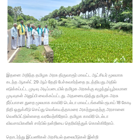
இதனை அறிந்த தமிழக அரசு திருவாரூர் மாவட்ட ஆட்சியர் மூலமாக
கடந்த ஆகஸ்ட் 29 ஆம் தேதி பேச்சுவார்த்தை நடத்தியது.அதில்
எடுக்கப்பட்ட முடிவு அடிப்படையில் தமிழக அரசுக்கு எழுத்துப்பூர்வமான
முடிவுகள் அனுப்பி வைக்கப்பட்டது. அதனையடுத்து தமிழக அரசு
நீர்ப்பாசன துறை மூலமாக காவிரி டெல்டா மாவட்டங்களில் ரூபாய் 18 கோடி
நிதி ஒதுக்கீடு செய்து வெங்கயத்தாமரை அகற்றுவதற்கு அரசானை
வெளியிட்டுள்ளதை வரவேற்கிறோம். தமிழக காவிரி டெல்டா
விவசாயிகளின் சார்பில் நன்றியை தெரிவித்துக் கொள்கிறோம்.
தொடர்ந்து இப்பணிகள் அரசியல் தலையீடுகள் இன்றி