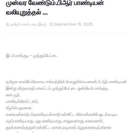
முன்வர வேண்டும்.பிஆர் பாண்டியன்
வலியுறுத்தல் ...
தமிழர் களம் மாத இதழ்
September 15, 2025
இடம்:மாங்குடி - முத்துப்பேட்டை
தமிழக காவிரி விவசாய சங்கத்தின் பொதுச்செயலாளர் பி ஆர் பாண்டியன்
இன்று திருவாரூர் மாவட்டம் முத்துப்பேட்டை ஒன்றியம் மாங்குடி,
எடையூர்,
பாண்டிக்கோட்டகம்,
கீழப்பெருமளை,
கரையன்காடு, தொண்டியக்காடு உள்ளிட்ட கிராமங்களில் ஓடக்கூடிய
பழம்பாண்டியாறு, புது பாண்டியாறு, சாலுவனாறு, வளவனார்,
தூக்கனாம்குருவி உள்ளிட்ட பாசன,வடிகால் ஆறுகளையும்,கிளை