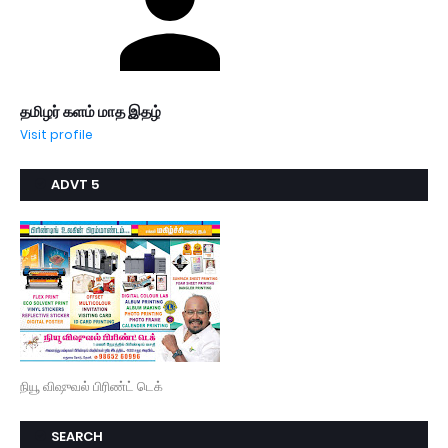
தமிழர் களம் மாத இதழ்
Visit profile
ADVT 5
நியூ விஷுவல் பிரிண்ட் டெக்
SEARCH